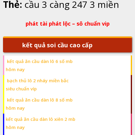
Thẻ:
cầu 3 càng 247 3 miền
phát tài phát lộc – sô chuẩn vip
kết quả soi cầu cao cấp
kết quả ăn cầu dàn lô 6 số mb
hôm nay
bạch thủ lô 2 nháy miền bắc
siêu chuẩn víp
kết quả ăn cầu dàn lô 8 số mb
hôm nay
kết quả ăn cầu dàn lô xiên 2 mb
hôm nay