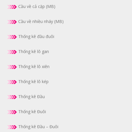
Cầu về cả cặp (MB)
Cầu về nhiều nháy (MB)
Thống kê đầu đuôi
Thống kê lô gan
Thống kê lô xiên
Thống kê lô kép
Thống kê Đầu
Thống kê Đuôi
Thống kê Đầu – Đuôi