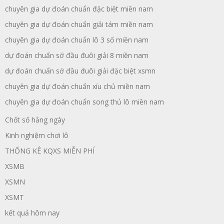
chuyên gia dự đoán chuẩn đặc biệt miền nam
chuyên gia dự đoán chuẩn giải tám miền nam
chuyên gia dự đoán chuẩn lô 3 số miền nam
dự đoán chuẩn sớ đầu đuôi giải 8 miền nam
dự đoán chuẩn sớ đầu đuôi giải đặc biệt xsmn
chuyên gia dự đoán chuẩn xíu chủ miền nam
chuyên gia dự đoán chuẩn song thủ lô miền nam
Chốt số hằng ngày
Kinh nghiệm chơi lô
THỐNG KÊ KQXS MIỄN PHÍ
XSMB
XSMN
XSMT
kết quả hôm nay