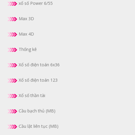
xổ số Power 6/55
Max 3D
Max 4D
Thống kê
Xổ số điện toán 6x36
Xổ số điện toán 123
Xổ số thần tài
Cầu bạch thủ (MB)
Cầu lật liên tục (MB)