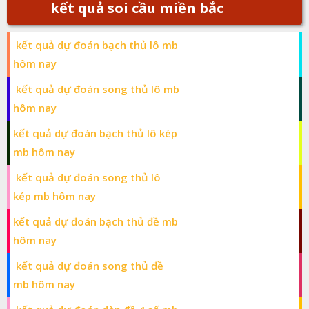
kết quả soi cầu miền bắc
kết quả dự đoán bạch thủ lô mb
hôm nay
kết quả dự đoán song thủ lô mb
hôm nay
kết quả dự đoán bạch thủ lô kép
mb hôm nay
kết quả dự đoán song thủ lô
kép mb hôm nay
kết quả dự đoán bạch thủ đề mb
hôm nay
kết quả dự đoán song thủ đề
mb hôm nay