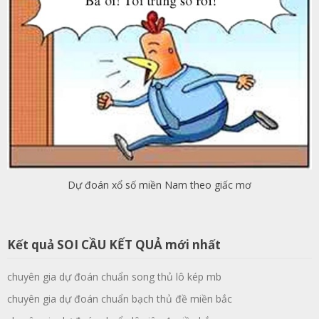
Dự đoán xổ số miền Nam theo giấc mơ
Kết quả SOI CẦU KẾT QUẢ mới nhất
chuyên gia dự đoán chuẩn song thủ lô kép mb
chuyên gia dự đoán chuẩn bạch thủ đề miền bắc