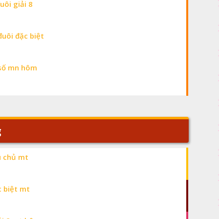
ôi giải 8
uôi đặc biệt
 số mn hôm
g
u chủ mt
c biệt mt