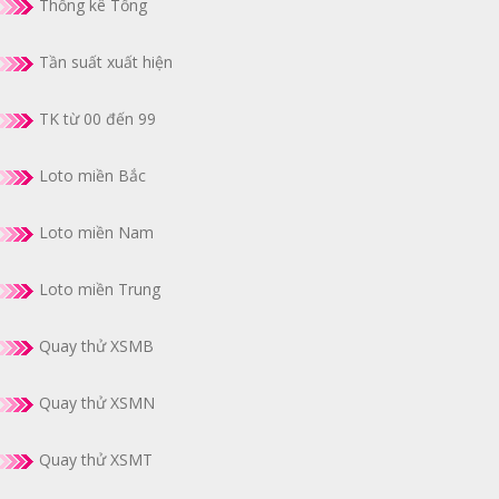
Thống kê Tổng
Tần suất xuất hiện
TK từ 00 đến 99
Loto miền Bắc
Loto miền Nam
Loto miền Trung
Quay thử XSMB
Quay thử XSMN
Quay thử XSMT