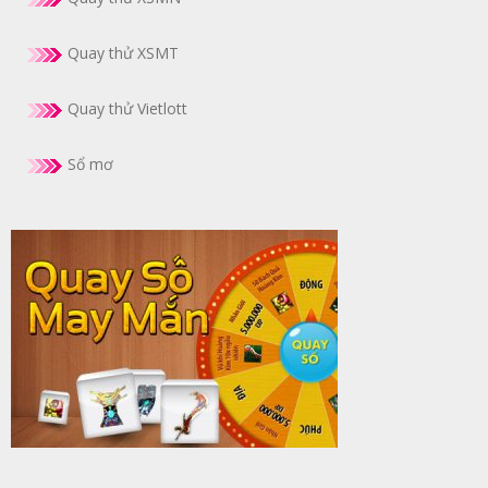
Quay thử XSMT
Quay thử Vietlott
Sổ mơ