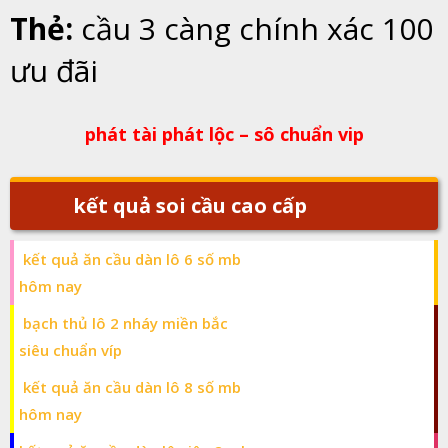
Thẻ:
cầu 3 càng chính xác 100
ưu đãi
phát tài phát lộc – sô chuẩn vip
kết quả soi cầu cao cấp
kết quả ăn cầu dàn lô 6 số mb
hôm nay
bạch thủ lô 2 nháy miền bắc
siêu chuẩn víp
kết quả ăn cầu dàn lô 8 số mb
hôm nay