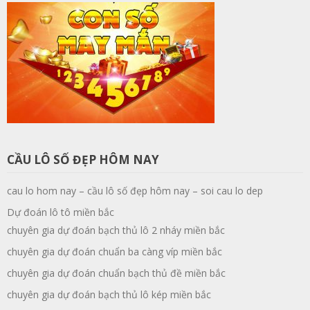
CẦU LÔ SỐ ĐẸP HÔM NAY
cau lo hom nay – cầu lô số đẹp hôm nay – soi cau lo dep
Dự đoán lô tô miền bắc
chuyên gia dự đoán bạch thủ lô 2 nháy miền bắc
chuyên gia dự đoán chuẩn ba càng víp miền bắc
chuyên gia dự đoán chuẩn bạch thủ đề miền bắc
chuyên gia dự đoán bạch thủ lô kép miền bắc