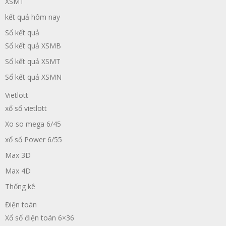
XSMT
kết quả hôm nay
Sổ kết quả
Sổ kết quả XSMB
Sổ kết quả XSMT
Sổ kết quả XSMN
Vietlott
xổ số vietlott
Xo so mega 6/45
xổ số Power 6/55
Max 3D
Max 4D
Thống kê
Điện toán
Xổ số điện toán 6×36