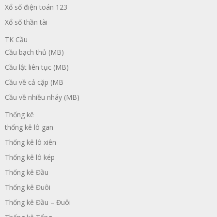
Xổ số điện toán 123
Xổ số thần tài
TK Cầu
Cầu bạch thủ (MB)
Cầu lật liên tục (MB)
Cầu về cả cặp (MB
Cầu về nhiều nháy (MB)
Thống kê
thống kê lô gan
Thống kê lô xiên
Thống kê lô kép
Thống kê Đầu
Thống kê Đuôi
Thống kê Đầu – Đuôi