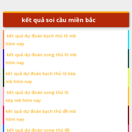
kết quả soi cầu miền bắc
kết quả dự đoán bạch thủ lô mb
hôm nay
kết quả dự đoán song thủ lô mb
hôm nay
kết quả dự đoán bạch thủ lô kép
mb hôm nay
kết quả dự đoán song thủ lô
kép mb hôm nay
kết quả dự đoán bạch thủ đề mb
hôm nay
kết quả dự đoán song thủ đề