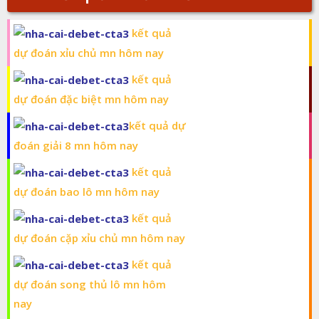
kết quả
dự đoán xỉu chủ mn hôm nay
kết quả
dự đoán đặc biệt mn hôm nay
kết quả dự
đoán giải 8 mn hôm nay
kết quả
dự đoán bao lô mn hôm nay
kết quả
dự đoán cặp xỉu chủ mn hôm nay
kết quả
dự đoán song thủ lô mn hôm
nay