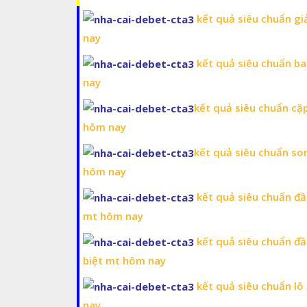
kết quả siêu chuẩn gi
nay
kết quả siêu chuẩn b
nay
kết quả siêu chuẩn cặ
hôm nay
kết quả siêu chuẩn so
hôm nay
kết quả siêu chuẩn đầ
mt hôm nay
kết quả siêu chuẩn đầ
biệt mt hôm nay
kết quả siêu chuẩn lô
nay