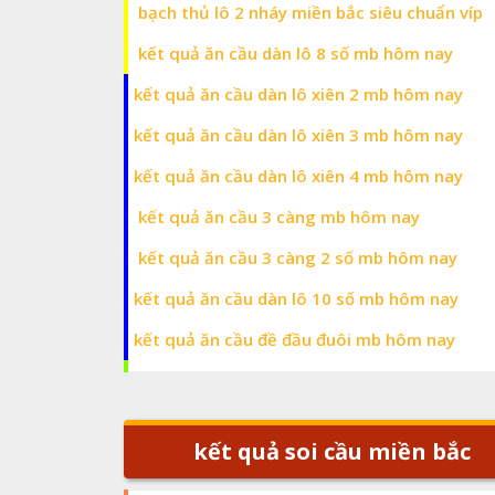
bạch thủ lô 2 nháy miền bắc siêu chuẩn víp
kết quả ăn cầu dàn lô 8 số mb hôm nay
kết quả ăn cầu dàn lô xiên 2 mb hôm nay
kết quả ăn cầu dàn lô xiên 3 mb hôm nay
kết quả ăn cầu dàn lô xiên 4 mb hôm nay
kết quả ăn cầu 3 càng mb hôm nay
kết quả ăn cầu 3 càng 2 số mb hôm nay
kết quả ăn cầu dàn lô 10 số mb hôm nay
kết quả ăn cầu đề đầu đuôi mb hôm nay
kết quả soi cầu miền bắc