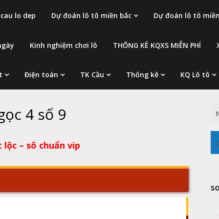
 cau lo dep
Dự đoán lô tô miền bắc
Dự đoán lô tô miền
ngày
Kinh nghiệm chơi lô
THỐNG KÊ KQXS MIỄN PHÍ
t
Điện toán
TK Cầu
Thống kê
KQ Lô tô
gọc 4 số 9
 lộc – sô chuẩn vip
so