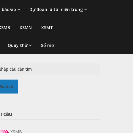
 bắc vip
Dự đoán lô tô miền trung
XSMB
XSMN
XSMT
Quay thử
Sổ mơ
Search
i cầu
XSMB