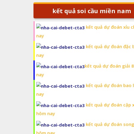
kết quả soi cầu miền nam
kết quả dự đoán xỉu 
nay
kết quả dự đoán đặc 
nay
kết quả dự đoán giải
nay
kết quả dự đoán bao
nay
kết quả dự đoán cặp 
hôm nay
kết quả dự đoán song
hôm nay