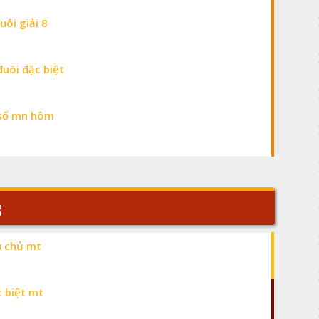
ôi giải 8
uôi đặc biệt
 số mn hôm
g
u chủ mt
c biệt mt