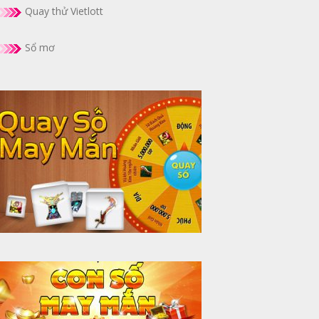
Quay thử Vietlott
Sổ mơ