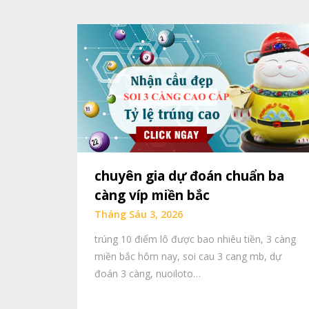
chuyên gia dự đoán chuẩn ba
càng víp miền bắc
Tháng Sáu 3, 2026
trúng 10 điểm lô được bao nhiêu tiền, 3 càng
miền bắc hôm nay, soi cau 3 cang mb, dự
đoán 3 càng, nuoiloto…