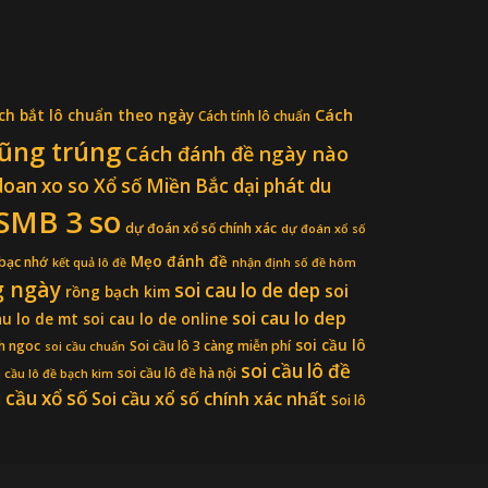
Cách
ch bắt lô chuẩn theo ngày
Cách tính lô chuẩn
cũng trúng
Cách đánh đề ngày nào
doan xo so Xổ số Miền Bắc dại phát
du
SMB 3 so
dự đoán xổ số chính xác
dự đoán xổ số
Mẹo đánh đề
 bạc nhớ
kết quả lô đề
nhận định số đề hôm
g ngày
soi cau lo de dep
soi
rồng bạch kim
soi cau lo dep
au lo de mt
soi cau lo de online
soi cầu lô
nh ngoc
Soi cầu lô 3 càng miễn phí
soi cầu chuẩn
soi cầu lô đề
soi cầu lô đề hà nội
i cầu lô đề bạch kim
i cầu xổ số
Soi cầu xổ số chính xác nhất
Soi lô