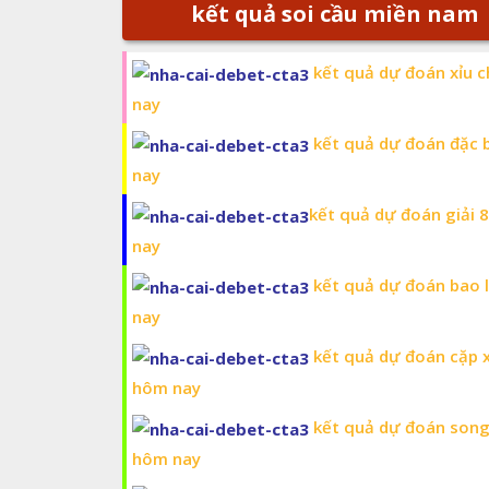
kết quả soi cầu miền nam
kết quả dự đoán xỉu 
nay
kết quả dự đoán đặc 
nay
kết quả dự đoán giải
nay
kết quả dự đoán bao
nay
kết quả dự đoán cặp 
hôm nay
kết quả dự đoán song
hôm nay