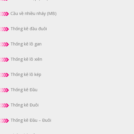
Cầu về nhiều nháy (MB)
Thống kê đầu đuôi
Thống kê lô gan
Thống kê lô xiên
Thống kê lô kép
Thống kê Đầu
Thống kê Đuôi
Thống kê Đầu – Đuôi