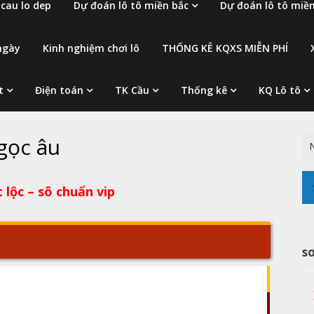
 cau lo dep
Dự đoán lô tô miền bắc
Dự đoán lô tô miền
ngày
Kinh nghiệm chơi lô
THỐNG KÊ KQXS MIỄN PHÍ
t
Điện toán
TK Cầu
Thống kê
KQ Lô tô
gọc âu
 lộc – sô chuẩn vip
so