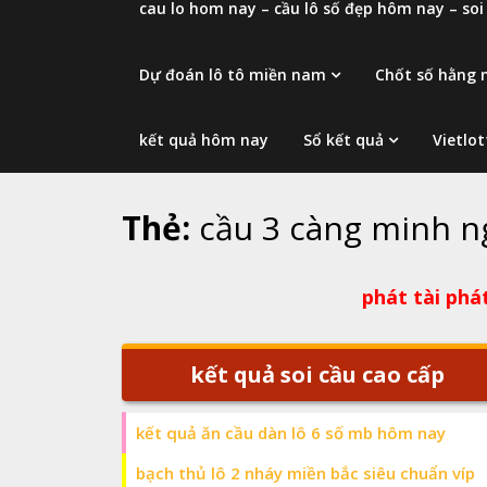
cau lo hom nay – cầu lô số đẹp hôm nay – soi
Dự đoán lô tô miền nam
Chốt số hằng 
kết quả hôm nay
Sổ kết quả
Vietlot
Thẻ:
cầu 3 càng minh n
phát tài phát
kết quả soi cầu cao cấp
kết quả ăn cầu dàn lô 6 số mb hôm nay
bạch thủ lô 2 nháy miền bắc siêu chuẩn víp