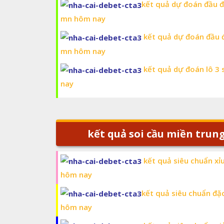
kết quả dự đoán đầu đu
mn hôm nay
kết quả dự đoán đầu đ
mn hôm nay
kết quả dự đoán lô 3
nay
kết quả soi cầu miền trun
kết quả siêu chuẩn xỉ
hôm nay
kết quả siêu chuẩn đặ
hôm nay