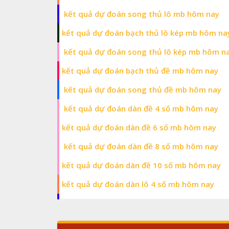
kết quả dự đoán song thủ lô mb hôm nay
kết quả dự đoán bạch thủ lô kép mb hôm na
kết quả dự đoán song thủ lô kép mb hôm n
kết quả dự đoán bạch thủ đề mb hôm nay
kết quả dự đoán song thủ đề mb hôm nay
kết quả dự đoán dàn đề 4 số mb hôm nay
kết quả dự đoán dàn đề 6 số mb hôm nay
kết quả dự đoán dàn đề 8 số mb hôm nay
kết quả dự đoán dàn đề 10 số mb hôm nay
kết quả dự đoán dàn lô 4 số mb hôm nay