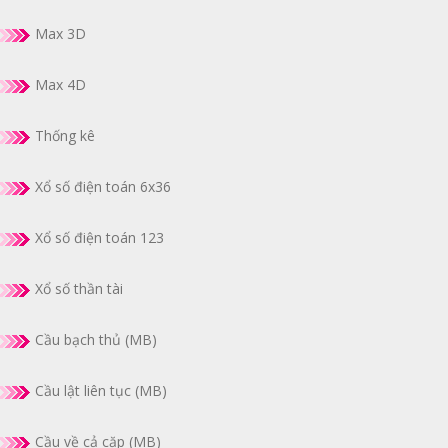
Max 3D
Max 4D
Thống kê
Xổ số điện toán 6x36
Xổ số điện toán 123
Xổ số thần tài
Cầu bạch thủ (MB)
Cầu lật liên tục (MB)
Cầu về cả cặp (MB)