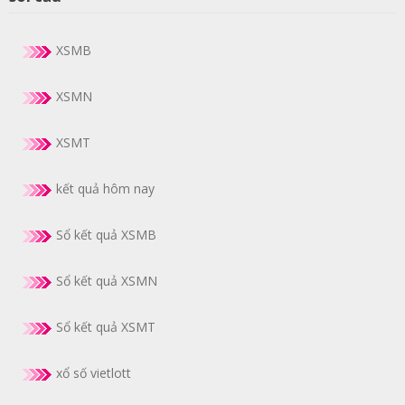
XSMB
XSMN
XSMT
kết quả hôm nay
Sổ kết quả XSMB
Sổ kết quả XSMN
Sổ kết quả XSMT
xổ số vietlott