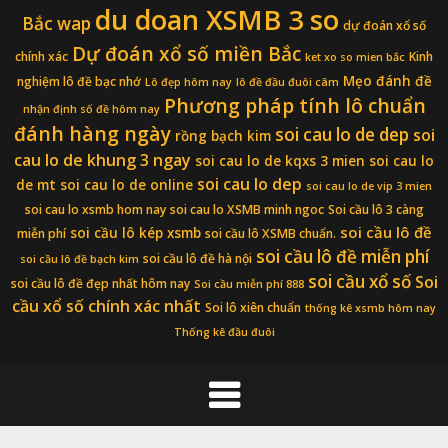
du doan XSMB 3 so
Bắc wap
dự đoán xổ số
Dự đoán xổ số miền Bắc
chính xác
Kinh
ket xo so mien bắc
Mẹo đánh đề
nghiệm lô đề bạc nhớ
Lô đẹp hôm nay
lô đề đầu đuôi câm
Phương pháp tính lô chuẩn
nhận định số đề hôm nay
đánh hàng ngày
soi cau lo de dep
soi
rồng bạch kim
cau lo de khung 3 ngay
soi cau lo de kqxs 3 mien
soi cau lo
soi cau lo dep
de mt
soi cau lo de online
soi cau lo de vip 3 mien
soi cau lo xsmb hom nay
soi cau lo XSMB minh ngoc
Soi cầu lô 3 càng
soi cầu lô đề
soi cầu lô kép xsmb
miễn phí
soi cầu lô XSMB chuẩn.
soi cầu lô đề miễn phí
soi cầu lô đề hà nội
soi cầu lô đề bạch kim
soi cầu xổ số
Soi
soi cầu lô đề đẹp nhất hôm nay
Soi cầu miễn phí 888
cầu xổ số chính xác nhất
Soi lô xiên chuẩn
thống kê xsmb hôm nay
Thống kê đầu đuôi