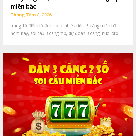
miền bắc
Tháng Tám 8, 2026
trúng 10 điểm lô được bao nhiêu tiền, 3 càng miền bắc
hôm nay, soi cau 3 cang mb, dự đoán 3 càng, nuoiloto…