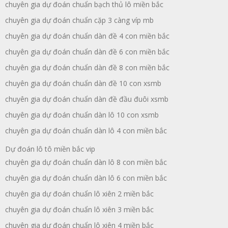
chuyên gia dự đoán chuẩn bạch thủ lô miền bắc
chuyên gia dự đoán chuẩn cặp 3 càng víp mb
chuyên gia dự đoán chuẩn dàn đề 4 con miền bắc
chuyên gia dự đoán chuẩn dàn đề 6 con miền bắc
chuyên gia dự đoán chuẩn dàn đề 8 con miền bắc
chuyên gia dự đoán chuẩn dàn đề 10 con xsmb
chuyên gia dự đoán chuẩn dàn đề đầu đuôi xsmb
chuyên gia dự đoán chuẩn dàn lô 10 con xsmb
chuyên gia dự đoán chuẩn dàn lô 4 con miền bắc
Dự đoán lô tô miền bắc vip
chuyên gia dự đoán chuẩn dàn lô 8 con miền bắc
chuyên gia dự đoán chuẩn dàn lô 6 con miền bắc
chuyên gia dự đoán chuẩn lô xiên 2 miền bắc
chuyên gia dự đoán chuẩn lô xiên 3 miền bắc
chuyên gia dự đoán chuẩn lô xiên 4 miền bắc