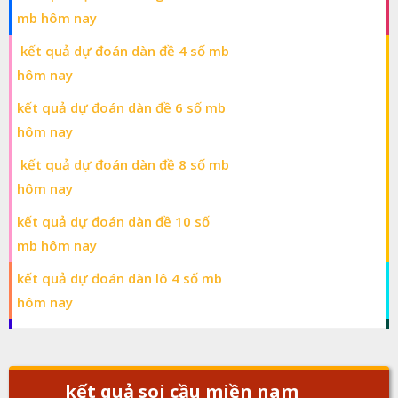
mb hôm nay
kết quả dự đoán dàn đề 4 số mb
hôm nay
kết quả dự đoán dàn đề 6 số mb
hôm nay
kết quả dự đoán dàn đề 8 số mb
hôm nay
kết quả dự đoán dàn đề 10 số
mb hôm nay
kết quả dự đoán dàn lô 4 số mb
hôm nay
kết quả soi cầu miền nam