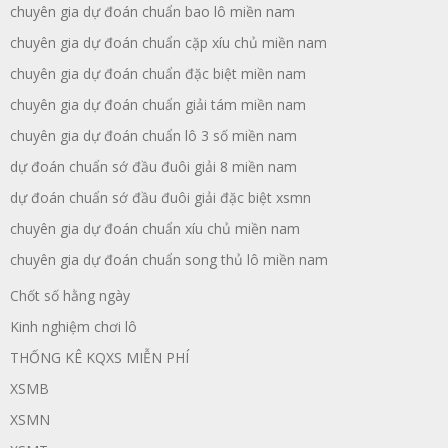
chuyên gia dự đoán chuẩn bao lô miền nam
chuyên gia dự đoán chuẩn cặp xíu chủ miền nam
chuyên gia dự đoán chuẩn đặc biệt miền nam
chuyên gia dự đoán chuẩn giải tám miền nam
chuyên gia dự đoán chuẩn lô 3 số miền nam
dự đoán chuẩn sớ đầu đuôi giải 8 miền nam
dự đoán chuẩn sớ đầu đuôi giải đặc biệt xsmn
chuyên gia dự đoán chuẩn xíu chủ miền nam
chuyên gia dự đoán chuẩn song thủ lô miền nam
Chốt số hằng ngày
Kinh nghiệm chơi lô
THỐNG KÊ KQXS MIỄN PHÍ
XSMB
XSMN