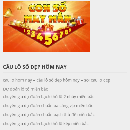
CẦU LÔ SỐ ĐẸP HÔM NAY
cau lo hom nay – cầu lô số đẹp hôm nay – soi cau lo dep
Dự đoán lô tô miền bắc
chuyên gia dự đoán bạch thủ lô 2 nháy miền bắc
chuyên gia dự đoán chuẩn ba càng víp miền bắc
chuyên gia dự đoán chuẩn bạch thủ đề miền bắc
chuyên gia dự đoán bạch thủ lô kép miền bắc