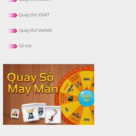
Quay thử XSMT
Quay thử Vietlott
Sổ mơ