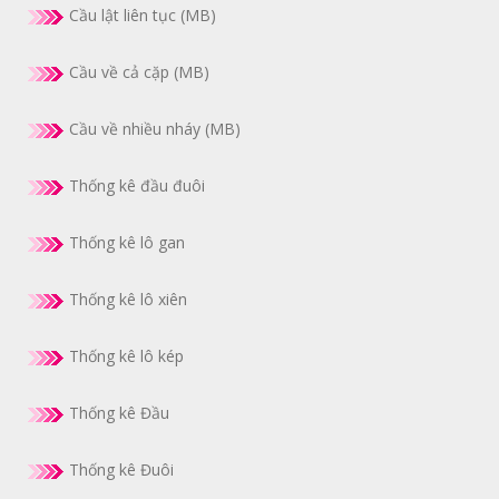
Cầu lật liên tục (MB)
Cầu về cả cặp (MB)
Cầu về nhiều nháy (MB)
Thống kê đầu đuôi
Thống kê lô gan
Thống kê lô xiên
Thống kê lô kép
Thống kê Đầu
Thống kê Đuôi