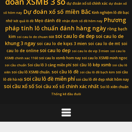
doan XSMB 3 so
dự đoán xổ số chính xác
dự đoán xổ
Dự đoán xổ số miền Bắc
Kinh nghiệm lô đề bạc
số hôm nay
Phương
Mẹo đánh đề
nhớ
kết quả lô đề
nhận định số đề hôm nay
pháp tính lô chuẩn đánh hàng ngày
rồng bạch
soi cau lo de dep
soi cau lo de
kim
soi cau lo de chuan 668
khung 3 ngay
soi cau lo de kqxs 3 mien
soi cau lo de mt
soi
soi cau lo dep
cau lo de online
soi cau lo de vip 3 mien
soi cau lo
soi cau lo xsmb hom nay
soi cau lo XSMB minh ngoc
XSMB chinh xac 1160
soi cầu lô kép xsmb
Soi cầu lô 3 càng miễn phí
soi cầu chuẩn
soi cầu lô
soi cầu lô đề
soi cầu lô XSMB chuẩn.
soi cầu
xiên
soi cầu lô đề bạch kim
soi cầu lô đề miễn phí
lô đề hà nội
soi cầu lô đề đẹp nhất hôm nay
soi cầu xổ số
Soi cầu xổ số chính xác nhất
Soi lô xiên chuẩn
Thống kê đầu đuôi