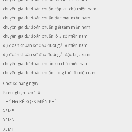
chuyên gia dự đoán chuẩn cặp xíu chủ miền nam
chuyên gia dự đoán chuẩn đặc biệt miền nam
chuyên gia dự đoán chuẩn giải tám miền nam
chuyên gia dự đoán chuẩn lô 3 số miền nam
dự đoán chuẩn sớ đầu đuôi giải 8 miền nam
dự đoán chuẩn sớ đầu đuôi giải đặc biệt xsmn
chuyên gia dự đoán chuẩn xíu chủ miền nam
chuyên gia dự đoán chuẩn song thủ lô miền nam
Chốt số hằng ngày
Kinh nghiệm chơi lô
THỐNG KÊ KQXS MIỄN PHÍ
XSMB
XSMN
XSMT