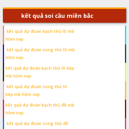
kết quả soi cầu miền bắc
kết quả dự đoán bạch thủ lô mb
hôm nay
kết quả dự đoán song thủ lô mb
hôm nay
kết quả dự đoán bạch thủ lô kép
mb hôm nay
kết quả dự đoán song thủ lô
kép mb hôm nay
kết quả dự đoán bạch thủ đề mb
hôm nay
kết quả dự đoán song thủ đề