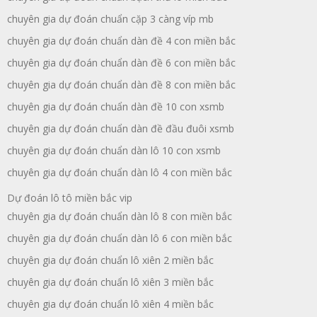
chuyên gia dự đoán chuẩn cặp 3 càng víp mb
chuyên gia dự đoán chuẩn dàn đề 4 con miền bắc
chuyên gia dự đoán chuẩn dàn đề 6 con miền bắc
chuyên gia dự đoán chuẩn dàn đề 8 con miền bắc
chuyên gia dự đoán chuẩn dàn đề 10 con xsmb
chuyên gia dự đoán chuẩn dàn đề đầu đuôi xsmb
chuyên gia dự đoán chuẩn dàn lô 10 con xsmb
chuyên gia dự đoán chuẩn dàn lô 4 con miền bắc
Dự đoán lô tô miền bắc vip
chuyên gia dự đoán chuẩn dàn lô 8 con miền bắc
chuyên gia dự đoán chuẩn dàn lô 6 con miền bắc
chuyên gia dự đoán chuẩn lô xiên 2 miền bắc
chuyên gia dự đoán chuẩn lô xiên 3 miền bắc
chuyên gia dự đoán chuẩn lô xiên 4 miền bắc