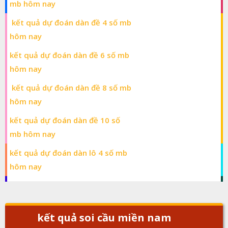
mb hôm nay
kết quả dự đoán dàn đề 4 số mb
hôm nay
kết quả dự đoán dàn đề 6 số mb
hôm nay
kết quả dự đoán dàn đề 8 số mb
hôm nay
kết quả dự đoán dàn đề 10 số
mb hôm nay
kết quả dự đoán dàn lô 4 số mb
hôm nay
kết quả soi cầu miền nam