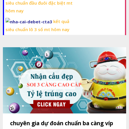
siêu chuẩn đầu đuôi đặc biệt mt
hôm nay
kết quả
siêu chuẩn lô 3 số mt hôm nay
chuyên gia dự đoán chuẩn ba càng víp