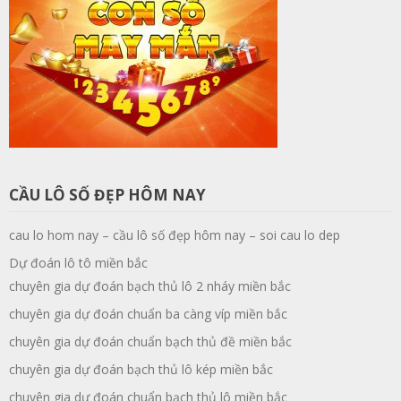
CẦU LÔ SỐ ĐẸP HÔM NAY
cau lo hom nay – cầu lô số đẹp hôm nay – soi cau lo dep
Dự đoán lô tô miền bắc
chuyên gia dự đoán bạch thủ lô 2 nháy miền bắc
chuyên gia dự đoán chuẩn ba càng víp miền bắc
chuyên gia dự đoán chuẩn bạch thủ đề miền bắc
chuyên gia dự đoán bạch thủ lô kép miền bắc
chuyên gia dự đoán chuẩn bạch thủ lô miền bắc