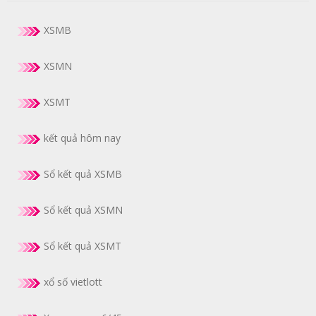
XSMB
XSMN
XSMT
kết quả hôm nay
Sổ kết quả XSMB
Sổ kết quả XSMN
Sổ kết quả XSMT
xổ số vietlott