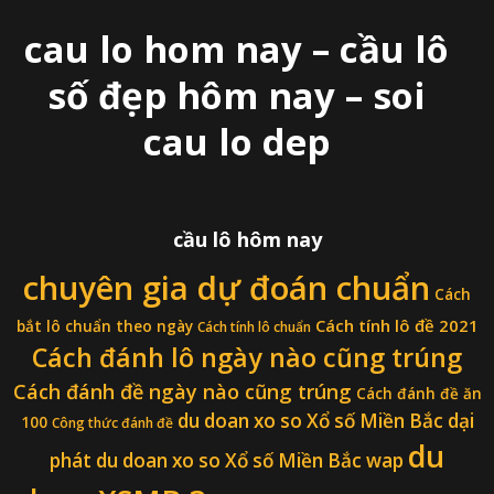
Skip
cau lo hom nay – cầu lô
to
content
số đẹp hôm nay – soi
cau lo dep
cầu lô hôm nay
chuyên gia dự đoán chuẩn
Cách
Cách tính lô đề 2021
bắt lô chuẩn theo ngày
Cách tính lô chuẩn
Cách đánh lô ngày nào cũng trúng
Cách đánh đề ngày nào cũng trúng
Cách đánh đề ăn
du doan xo so Xổ số Miền Bắc dại
100
Công thức đánh đề
du
phát
du doan xo so Xổ số Miền Bắc wap