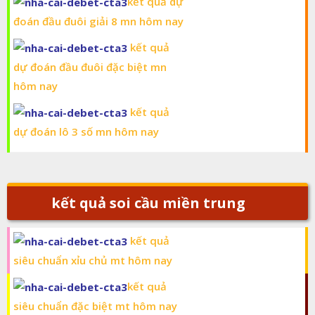
kết quả dự
đoán đầu đuôi giải 8 mn hôm nay
kết quả
dự đoán đầu đuôi đặc biệt mn
hôm nay
kết quả
dự đoán lô 3 số mn hôm nay
kết quả soi cầu miền trung
kết quả
siêu chuẩn xỉu chủ mt hôm nay
kết quả
siêu chuẩn đặc biệt mt hôm nay