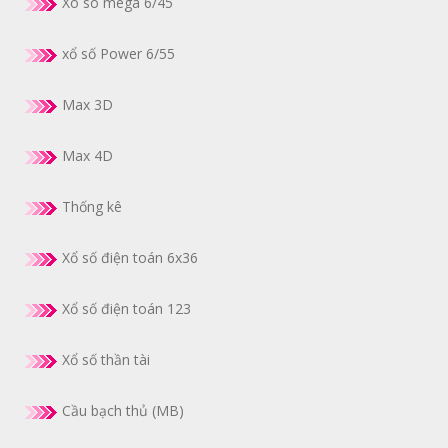
Xo so mega 6/45
xổ số Power 6/55
Max 3D
Max 4D
Thống kê
Xổ số điện toán 6x36
Xổ số điện toán 123
Xổ số thần tài
Cầu bạch thủ (MB)