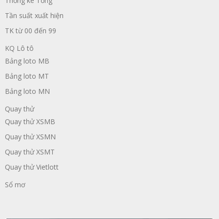
Thống kê Tổng
Tần suất xuất hiện
TK từ 00 đến 99
KQ Lô tô
Bảng loto MB
Bảng loto MT
Bảng loto MN
Quay thử
Quay thử XSMB
Quay thử XSMN
Quay thử XSMT
Quay thử Vietlott
Sổ mơ