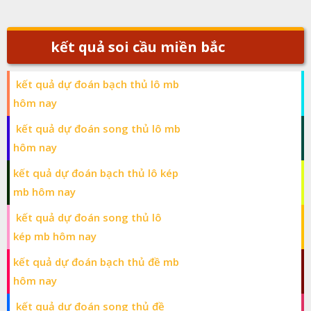
kết quả soi cầu miền bắc
kết quả dự đoán bạch thủ lô mb
hôm nay
kết quả dự đoán song thủ lô mb
hôm nay
kết quả dự đoán bạch thủ lô kép
mb hôm nay
kết quả dự đoán song thủ lô
kép mb hôm nay
kết quả dự đoán bạch thủ đề mb
hôm nay
kết quả dự đoán song thủ đề