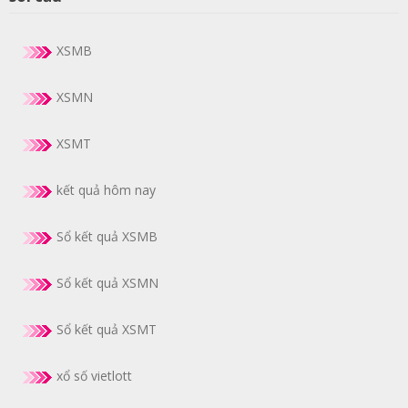
XSMB
XSMN
XSMT
kết quả hôm nay
Sổ kết quả XSMB
Sổ kết quả XSMN
Sổ kết quả XSMT
xổ số vietlott