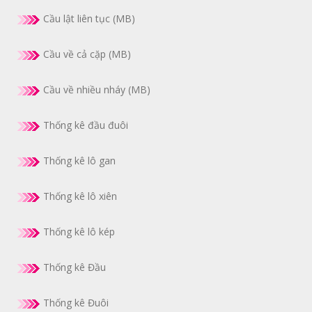
Cầu lật liên tục (MB)
Cầu về cả cặp (MB)
Cầu về nhiều nháy (MB)
Thống kê đầu đuôi
Thống kê lô gan
Thống kê lô xiên
Thống kê lô kép
Thống kê Đầu
Thống kê Đuôi