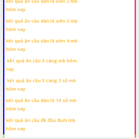
kết quả ăn cầu dàn lô xiên 2 mb
hôm nay
kết quả ăn cầu dàn lô xiên 3 mb
hôm nay
kết quả ăn cầu dàn lô xiên 4 mb
hôm nay
kết quả ăn cầu 3 càng mb hôm
nay
kết quả ăn cầu 3 càng 2 số mb
hôm nay
kết quả ăn cầu dàn lô 10 số mb
hôm nay
kết quả ăn cầu đề đầu đuôi mb
hôm nay