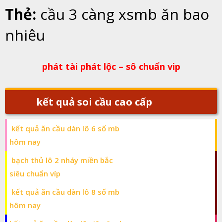
Thẻ:
cầu 3 càng xsmb ăn bao
nhiêu
phát tài phát lộc – sô chuẩn vip
kết quả soi cầu cao cấp
kết quả ăn cầu dàn lô 6 số mb
hôm nay
bạch thủ lô 2 nháy miền bắc
siêu chuẩn víp
kết quả ăn cầu dàn lô 8 số mb
hôm nay