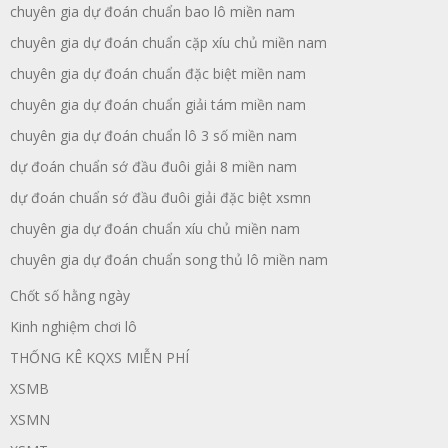
chuyên gia dự đoán chuẩn bao lô miền nam
chuyên gia dự đoán chuẩn cặp xíu chủ miền nam
chuyên gia dự đoán chuẩn đặc biệt miền nam
chuyên gia dự đoán chuẩn giải tám miền nam
chuyên gia dự đoán chuẩn lô 3 số miền nam
dự đoán chuẩn sớ đầu đuôi giải 8 miền nam
dự đoán chuẩn sớ đầu đuôi giải đặc biệt xsmn
chuyên gia dự đoán chuẩn xíu chủ miền nam
chuyên gia dự đoán chuẩn song thủ lô miền nam
Chốt số hằng ngày
Kinh nghiệm chơi lô
THỐNG KÊ KQXS MIỄN PHÍ
XSMB
XSMN