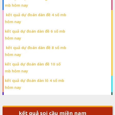
mb hôm nay
kết quả dự đoán dàn đề 4 số mb
hôm nay
kết quả dự đoán dàn đề 6 số mb
hôm nay
kết quả dự đoán dàn đề 8 số mb
hôm nay
kết quả dự đoán dàn đề 10 số
mb hôm nay
kết quả dự đoán dàn lô 4 số mb
hôm nay
kết quả soi cầu miền nam