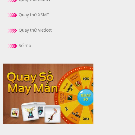
Quay thử XSMT
Quay thử Vietlott
Sổ mơ