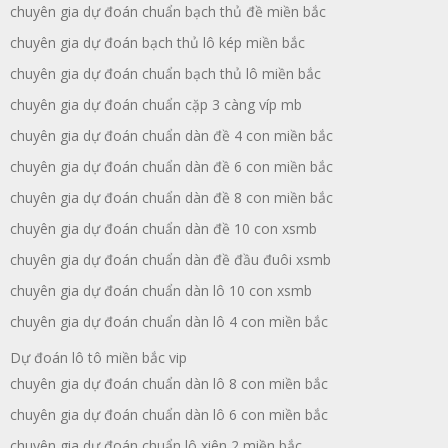
chuyên gia dự đoán chuẩn bạch thủ đề miền bắc
chuyên gia dự đoán bạch thủ lô kép miền bắc
chuyên gia dự đoán chuẩn bạch thủ lô miền bắc
chuyên gia dự đoán chuẩn cặp 3 càng víp mb
chuyên gia dự đoán chuẩn dàn đề 4 con miền bắc
chuyên gia dự đoán chuẩn dàn đề 6 con miền bắc
chuyên gia dự đoán chuẩn dàn đề 8 con miền bắc
chuyên gia dự đoán chuẩn dàn đề 10 con xsmb
chuyên gia dự đoán chuẩn dàn đề đầu đuôi xsmb
chuyên gia dự đoán chuẩn dàn lô 10 con xsmb
chuyên gia dự đoán chuẩn dàn lô 4 con miền bắc
Dự đoán lô tô miền bắc vip
chuyên gia dự đoán chuẩn dàn lô 8 con miền bắc
chuyên gia dự đoán chuẩn dàn lô 6 con miền bắc
chuyên gia dự đoán chuẩn lô xiên 2 miền bắc