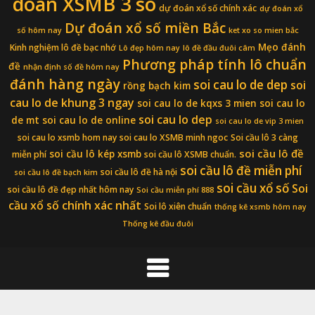
doan XSMB 3 so
dự đoán xổ số chính xác
dự đoán xổ
Dự đoán xổ số miền Bắc
số hôm nay
ket xo so mien bắc
Mẹo đánh
Kinh nghiệm lô đề bạc nhớ
Lô đẹp hôm nay
lô đề đầu đuôi câm
Phương pháp tính lô chuẩn
đề
nhận định số đề hôm nay
đánh hàng ngày
soi cau lo de dep
soi
rồng bạch kim
cau lo de khung 3 ngay
soi cau lo de kqxs 3 mien
soi cau lo
soi cau lo dep
de mt
soi cau lo de online
soi cau lo de vip 3 mien
soi cau lo xsmb hom nay
soi cau lo XSMB minh ngoc
Soi cầu lô 3 càng
soi cầu lô đề
soi cầu lô kép xsmb
miễn phí
soi cầu lô XSMB chuẩn.
soi cầu lô đề miễn phí
soi cầu lô đề hà nội
soi cầu lô đề bạch kim
soi cầu xổ số
Soi
soi cầu lô đề đẹp nhất hôm nay
Soi cầu miễn phí 888
cầu xổ số chính xác nhất
Soi lô xiên chuẩn
thống kê xsmb hôm nay
Thống kê đầu đuôi