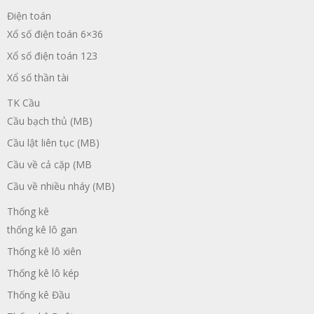
Điện toán
Xổ số điện toán 6×36
Xổ số điện toán 123
Xổ số thần tài
TK Cầu
Cầu bạch thủ (MB)
Cầu lật liên tục (MB)
Cầu về cả cặp (MB
Cầu về nhiều nháy (MB)
Thống kê
thống kê lô gan
Thống kê lô xiên
Thống kê lô kép
Thống kê Đầu