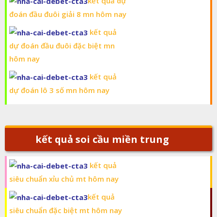
kết quả dự
đoán đầu đuôi giải 8 mn hôm nay
kết quả
dự đoán đầu đuôi đặc biệt mn
hôm nay
kết quả
dự đoán lô 3 số mn hôm nay
kết quả soi cầu miền trung
kết quả
siêu chuẩn xỉu chủ mt hôm nay
kết quả
siêu chuẩn đặc biệt mt hôm nay