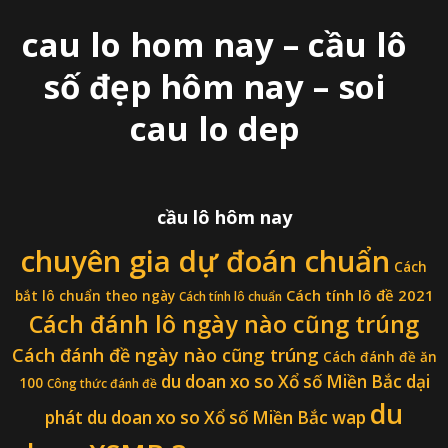
Skip
cau lo hom nay – cầu lô
to
content
số đẹp hôm nay – soi
cau lo dep
cầu lô hôm nay
chuyên gia dự đoán chuẩn
Cách
Cách tính lô đề 2021
bắt lô chuẩn theo ngày
Cách tính lô chuẩn
Cách đánh lô ngày nào cũng trúng
Cách đánh đề ngày nào cũng trúng
Cách đánh đề ăn
du doan xo so Xổ số Miền Bắc dại
100
Công thức đánh đề
du
phát
du doan xo so Xổ số Miền Bắc wap