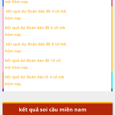
mb hôm nay
kết quả dự đoán dàn đề 4 số mb
hôm nay
kết quả dự đoán dàn đề 6 số mb
hôm nay
kết quả dự đoán dàn đề 8 số mb
hôm nay
kết quả dự đoán dàn đề 10 số
mb hôm nay
kết quả dự đoán dàn lô 4 số mb
hôm nay
kết quả soi cầu miền nam