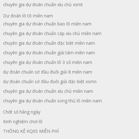
chuyên gia dự đoán chuẩn xíu chủ xsmt
Dự đoán lô tô miền nam
chuyên gia dự đoán chuẩn bao lô miền nam
chuyên gia dự đoán chuẩn cặp xíu chủ miền nam
chuyên gia dự đoán chuẩn đặc biệt miền nam
chuyên gia dự đoán chuẩn giải tám miền nam
chuyên gia dự đoán chuẩn lô 3 số miền nam
dự đoán chuẩn sớ đầu đuôi giải 8 miền nam
dự đoán chuẩn sớ đầu đuôi giải đặc biệt xsmn
chuyên gia dự đoán chuẩn xíu chủ miền nam
chuyên gia dự đoán chuẩn song thủ lô miền nam
Chốt số hằng ngày
Kinh nghiệm chơi lô
THỐNG KÊ KQXS MIỄN PHÍ