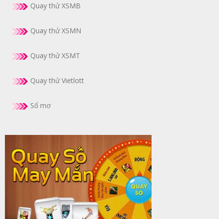
Quay thử XSMB
Quay thử XSMN
Quay thử XSMT
Quay thử Vietlott
Sổ mơ