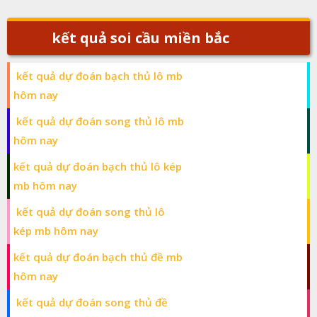
kết quả soi cầu miền bắc
kết quả dự đoán bạch thủ lô mb
hôm nay
kết quả dự đoán song thủ lô mb
hôm nay
kết quả dự đoán bạch thủ lô kép
mb hôm nay
kết quả dự đoán song thủ lô
kép mb hôm nay
kết quả dự đoán bạch thủ đề mb
hôm nay
kết quả dự đoán song thủ đề