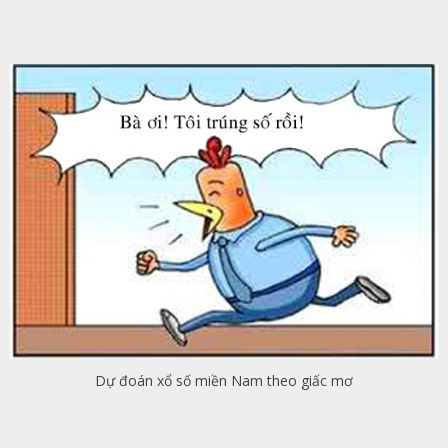
Dự đoán xổ số miền Nam theo giấc mơ