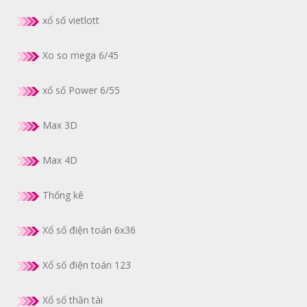
xổ số vietlott
Xo so mega 6/45
xổ số Power 6/55
Max 3D
Max 4D
Thống kê
Xổ số điện toán 6x36
Xổ số điện toán 123
Xổ số thần tài