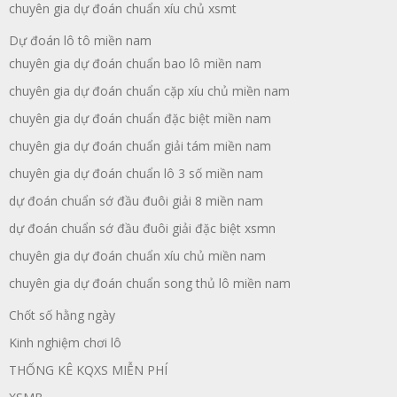
chuyên gia dự đoán chuẩn xíu chủ xsmt
Dự đoán lô tô miền nam
chuyên gia dự đoán chuẩn bao lô miền nam
chuyên gia dự đoán chuẩn cặp xíu chủ miền nam
chuyên gia dự đoán chuẩn đặc biệt miền nam
chuyên gia dự đoán chuẩn giải tám miền nam
chuyên gia dự đoán chuẩn lô 3 số miền nam
dự đoán chuẩn sớ đầu đuôi giải 8 miền nam
dự đoán chuẩn sớ đầu đuôi giải đặc biệt xsmn
chuyên gia dự đoán chuẩn xíu chủ miền nam
chuyên gia dự đoán chuẩn song thủ lô miền nam
Chốt số hằng ngày
Kinh nghiệm chơi lô
THỐNG KÊ KQXS MIỄN PHÍ