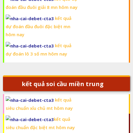
đoán đầu đuôi giải 8 mn hôm nay
kết quả
dự đoán đầu đuôi đặc biệt mn
hôm nay
kết quả
dự đoán lô 3 số mn hôm nay
kết quả soi cầu miền trung
kết quả
siêu chuẩn xỉu chủ mt hôm nay
kết quả
siêu chuẩn đặc biệt mt hôm nay