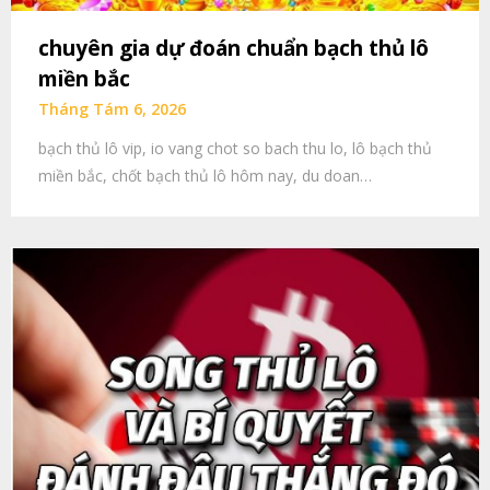
chuyên gia dự đoán chuẩn bạch thủ lô
miền bắc
Tháng Tám 6, 2026
bạch thủ lô vip, io vang chot so bach thu lo, lô bạch thủ
miền bắc, chốt bạch thủ lô hôm nay, du doan…