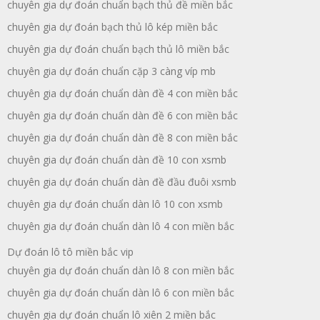
chuyên gia dự đoán chuẩn bạch thủ đề miền bắc
chuyên gia dự đoán bạch thủ lô kép miền bắc
chuyên gia dự đoán chuẩn bạch thủ lô miền bắc
chuyên gia dự đoán chuẩn cặp 3 càng víp mb
chuyên gia dự đoán chuẩn dàn đề 4 con miền bắc
chuyên gia dự đoán chuẩn dàn đề 6 con miền bắc
chuyên gia dự đoán chuẩn dàn đề 8 con miền bắc
chuyên gia dự đoán chuẩn dàn đề 10 con xsmb
chuyên gia dự đoán chuẩn dàn đề đầu đuôi xsmb
chuyên gia dự đoán chuẩn dàn lô 10 con xsmb
chuyên gia dự đoán chuẩn dàn lô 4 con miền bắc
Dự đoán lô tô miền bắc vip
chuyên gia dự đoán chuẩn dàn lô 8 con miền bắc
chuyên gia dự đoán chuẩn dàn lô 6 con miền bắc
chuyên gia dự đoán chuẩn lô xiên 2 miền bắc