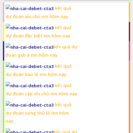
kết quả
dự đoán xỉu chủ mn hôm nay
kết quả
dự đoán đặc biệt mn hôm nay
kết quả dự
đoán giải 8 mn hôm nay
kết quả
dự đoán bao lô mn hôm nay
kết quả
dự đoán cặp xỉu chủ mn hôm nay
kết quả
dự đoán song thủ lô mn hôm
nay
kết quả dự