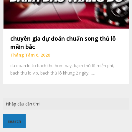
chuyên gia dự đoán chuẩn song thủ lô
miền bắc
Tháng Tám 6, 2026
du doan lo to bach thu hom nay, bạch thủ lô miễn phí,
bach thu lo vip, bạch thủ lô khung 2 ngày, ,…
Search