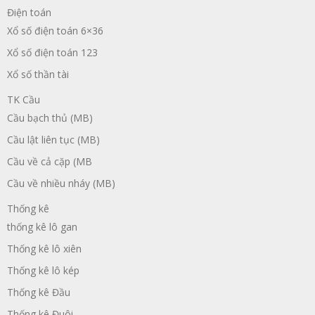
Điện toán
Xổ số điện toán 6×36
Xổ số điện toán 123
Xổ số thần tài
TK Cầu
Cầu bạch thủ (MB)
Cầu lật liên tục (MB)
Cầu về cả cặp (MB
Cầu về nhiều nháy (MB)
Thống kê
thống kê lô gan
Thống kê lô xiên
Thống kê lô kép
Thống kê Đầu
Thống kê Đuôi