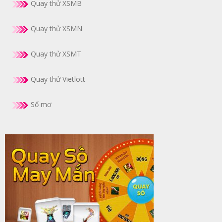
Quay thử XSMB
Quay thử XSMN
Quay thử XSMT
Quay thử Vietlott
Sổ mơ