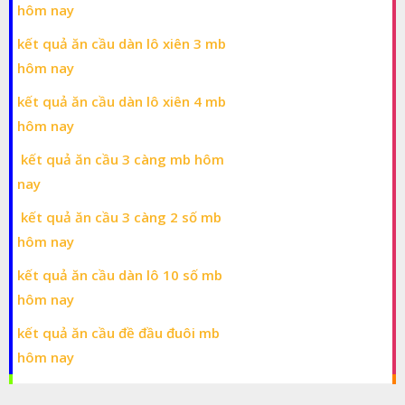
hôm nay
kết quả ăn cầu dàn lô xiên 3 mb
hôm nay
kết quả ăn cầu dàn lô xiên 4 mb
hôm nay
kết quả ăn cầu 3 càng mb hôm
nay
kết quả ăn cầu 3 càng 2 số mb
hôm nay
kết quả ăn cầu dàn lô 10 số mb
hôm nay
kết quả ăn cầu đề đầu đuôi mb
hôm nay