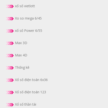
xổ số vietlott
Xo so mega 6/45
xổ số Power 6/55
Max 3D
Max 4D
Thống kê
Xổ số điện toán 6x36
Xổ số điện toán 123
Xổ số thần tài