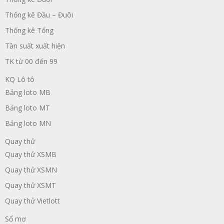
Thống kê Đầu – Đuôi
Thống kê Tổng
Tần suất xuất hiện
TK từ 00 đến 99
KQ Lô tô
Bảng loto MB
Bảng loto MT
Bảng loto MN
Quay thử
Quay thử XSMB
Quay thử XSMN
Quay thử XSMT
Quay thử Vietlott
Sổ mơ