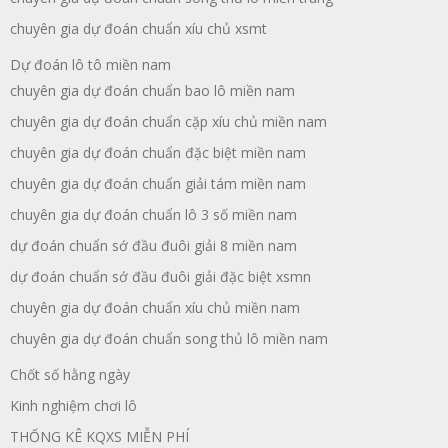
chuyên gia dự đoán chuẩn xíu chủ xsmt
Dự đoán lô tô miền nam
chuyên gia dự đoán chuẩn bao lô miền nam
chuyên gia dự đoán chuẩn cặp xíu chủ miền nam
chuyên gia dự đoán chuẩn đặc biệt miền nam
chuyên gia dự đoán chuẩn giải tám miền nam
chuyên gia dự đoán chuẩn lô 3 số miền nam
dự đoán chuẩn sớ đầu đuôi giải 8 miền nam
dự đoán chuẩn sớ đầu đuôi giải đặc biệt xsmn
chuyên gia dự đoán chuẩn xíu chủ miền nam
chuyên gia dự đoán chuẩn song thủ lô miền nam
Chốt số hằng ngày
Kinh nghiệm chơi lô
THỐNG KÊ KQXS MIỄN PHÍ