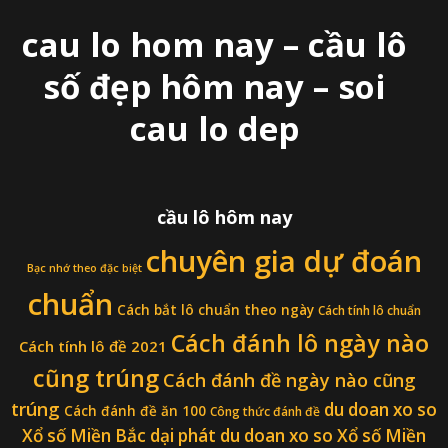
Skip
cau lo hom nay – cầu lô
to
content
số đẹp hôm nay – soi
cau lo dep
cầu lô hôm nay
chuyên gia dự đoán
Bạc nhớ theo đặc biệt
chuẩn
Cách bắt lô chuẩn theo ngày
Cách tính lô chuẩn
Cách đánh lô ngày nào
Cách tính lô đề 2021
cũng trúng
Cách đánh đề ngày nào cũng
trúng
du doan xo so
Cách đánh đề ăn 100
Công thức đánh đề
Xổ số Miền Bắc dại phát
du doan xo so Xổ số Miền