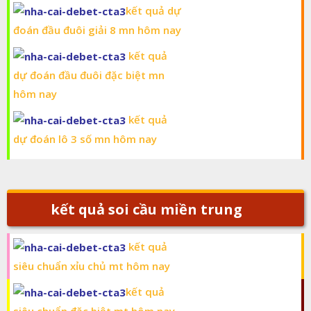
kết quả dự
đoán đầu đuôi giải 8 mn hôm nay
kết quả
dự đoán đầu đuôi đặc biệt mn
hôm nay
kết quả
dự đoán lô 3 số mn hôm nay
kết quả soi cầu miền trung
kết quả
siêu chuẩn xỉu chủ mt hôm nay
kết quả
siêu chuẩn đặc biệt mt hôm nay