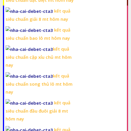
kết quả
siêu chuẩn giải 8 mt hôm nay
kết quả
siêu chuẩn bao lô mt hôm nay
kết quả
siêu chuẩn cặp xỉu chủ mt hôm
nay
kết quả
siêu chuẩn song thủ lô mt hôm
nay
kết quả
siêu chuẩn đầu đuôi giải 8 mt
hôm nay
kết quả