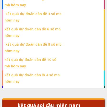
mb hôm nay
kết quả dự đoán dàn đề 4 số mb
hôm nay
kết quả dự đoán dàn đề 6 số mb
hôm nay
kết quả dự đoán dàn đề 8 số mb
hôm nay
kết quả dự đoán dàn đề 10 số
mb hôm nay
kết quả dự đoán dàn lô 4 số mb
hôm nay
kết quả soi cầu miền nam