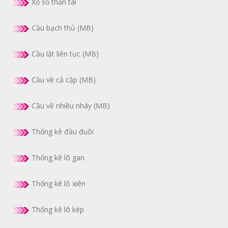
Xổ số thần tài
Cầu bạch thủ (MB)
Cầu lật liên tục (MB)
Cầu về cả cặp (MB)
Cầu về nhiều nháy (MB)
Thống kê đầu đuôi
Thống kê lô gan
Thống kê lô xiên
Thống kê lô kép