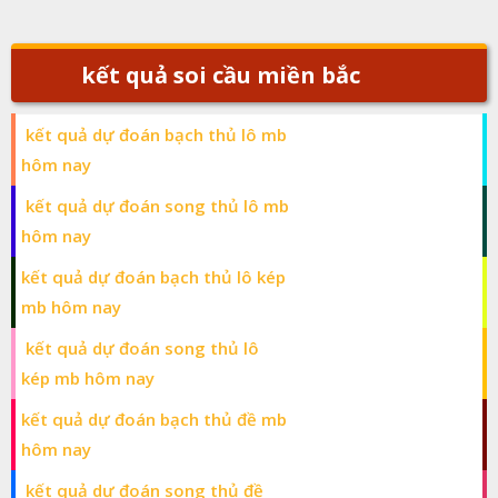
kết quả soi cầu miền bắc
kết quả dự đoán bạch thủ lô mb
hôm nay
kết quả dự đoán song thủ lô mb
hôm nay
kết quả dự đoán bạch thủ lô kép
mb hôm nay
kết quả dự đoán song thủ lô
kép mb hôm nay
kết quả dự đoán bạch thủ đề mb
hôm nay
kết quả dự đoán song thủ đề