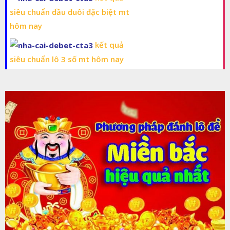
siêu chuẩn đầu đuôi đặc biệt mt
hôm nay
kết quả
siêu chuẩn lô 3 số mt hôm nay