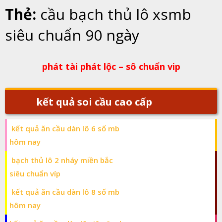
Thẻ:
cầu bạch thủ lô xsmb
siêu chuẩn 90 ngày
phát tài phát lộc – sô chuẩn vip
kết quả soi cầu cao cấp
kết quả ăn cầu dàn lô 6 số mb
hôm nay
bạch thủ lô 2 nháy miền bắc
siêu chuẩn víp
kết quả ăn cầu dàn lô 8 số mb
hôm nay