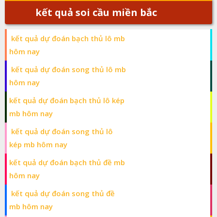
kết quả soi cầu miền bắc
kết quả dự đoán bạch thủ lô mb
hôm nay
kết quả dự đoán song thủ lô mb
hôm nay
kết quả dự đoán bạch thủ lô kép
mb hôm nay
kết quả dự đoán song thủ lô
kép mb hôm nay
kết quả dự đoán bạch thủ đề mb
hôm nay
kết quả dự đoán song thủ đề
mb hôm nay