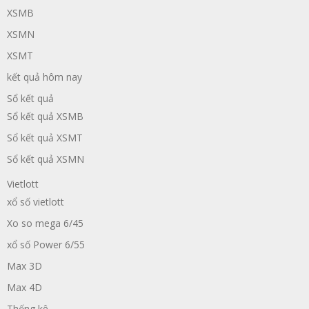
XSMB
XSMN
XSMT
kết quả hôm nay
Sổ kết quả
Sổ kết quả XSMB
Sổ kết quả XSMT
Sổ kết quả XSMN
Vietlott
xổ số vietlott
Xo so mega 6/45
xổ số Power 6/55
Max 3D
Max 4D
Thống kê