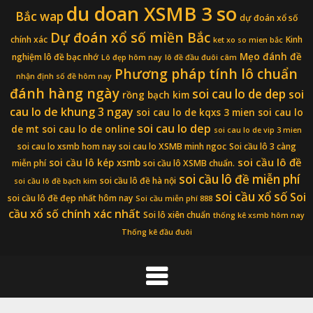
du doan XSMB 3 so
Bắc wap
dự đoán xổ số
Dự đoán xổ số miền Bắc
chính xác
Kinh
ket xo so mien bắc
Mẹo đánh đề
nghiệm lô đề bạc nhớ
Lô đẹp hôm nay
lô đề đầu đuôi câm
Phương pháp tính lô chuẩn
nhận định số đề hôm nay
đánh hàng ngày
soi cau lo de dep
soi
rồng bạch kim
cau lo de khung 3 ngay
soi cau lo de kqxs 3 mien
soi cau lo
soi cau lo dep
de mt
soi cau lo de online
soi cau lo de vip 3 mien
soi cau lo xsmb hom nay
soi cau lo XSMB minh ngoc
Soi cầu lô 3 càng
soi cầu lô đề
soi cầu lô kép xsmb
miễn phí
soi cầu lô XSMB chuẩn.
soi cầu lô đề miễn phí
soi cầu lô đề hà nội
soi cầu lô đề bạch kim
soi cầu xổ số
Soi
soi cầu lô đề đẹp nhất hôm nay
Soi cầu miễn phí 888
cầu xổ số chính xác nhất
Soi lô xiên chuẩn
thống kê xsmb hôm nay
Thống kê đầu đuôi