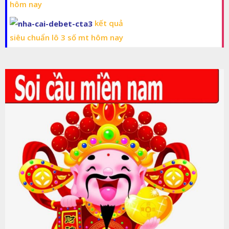
hôm nay
kết quả
siêu chuẩn lô 3 số mt hôm nay