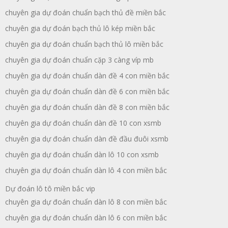
chuyên gia dự đoán chuẩn bạch thủ đề miền bắc
chuyên gia dự đoán bạch thủ lô kép miền bắc
chuyên gia dự đoán chuẩn bạch thủ lô miền bắc
chuyên gia dự đoán chuẩn cặp 3 càng víp mb
chuyên gia dự đoán chuẩn dàn đề 4 con miền bắc
chuyên gia dự đoán chuẩn dàn đề 6 con miền bắc
chuyên gia dự đoán chuẩn dàn đề 8 con miền bắc
chuyên gia dự đoán chuẩn dàn đề 10 con xsmb
chuyên gia dự đoán chuẩn dàn đề đầu đuôi xsmb
chuyên gia dự đoán chuẩn dàn lô 10 con xsmb
chuyên gia dự đoán chuẩn dàn lô 4 con miền bắc
Dự đoán lô tô miền bắc vip
chuyên gia dự đoán chuẩn dàn lô 8 con miền bắc
chuyên gia dự đoán chuẩn dàn lô 6 con miền bắc