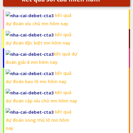
kết quả
dự đoán xỉu chủ mn hôm nay
kết quả
dự đoán đặc biệt mn hôm nay
kết quả dự
đoán giải 8 mn hôm nay
kết quả
dự đoán bao lô mn hôm nay
kết quả
dự đoán cặp xỉu chủ mn hôm nay
kết quả
dự đoán song thủ lô mn hôm
nay