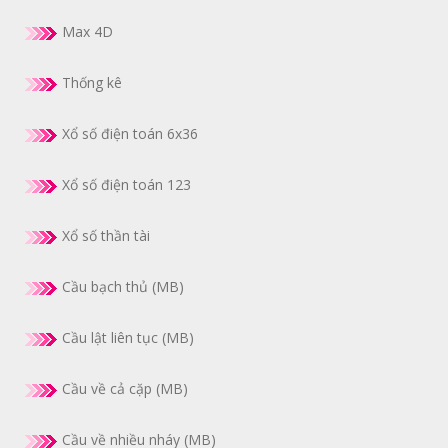
Max 4D
Thống kê
Xổ số điện toán 6x36
Xổ số điện toán 123
Xổ số thần tài
Cầu bạch thủ (MB)
Cầu lật liên tục (MB)
Cầu về cả cặp (MB)
Cầu về nhiều nháy (MB)