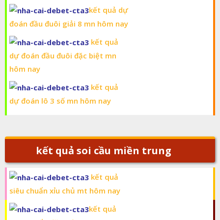
kết quả dự
đoán đầu đuôi giải 8 mn hôm nay
kết quả
dự đoán đầu đuôi đặc biệt mn
hôm nay
kết quả
dự đoán lô 3 số mn hôm nay
kết quả soi cầu miền trung
kết quả
siêu chuẩn xỉu chủ mt hôm nay
kết quả