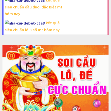
siêu chuẩn đầu đuôi đặc biệt mt
hôm nay
kết quả
siêu chuẩn lô 3 số mt hôm nay