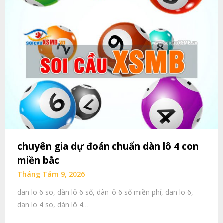
chuyên gia dự đoán chuẩn dàn lô 4 con
miền bắc
Tháng Tám 9, 2026
dan lo 6 so, dàn lô 6 số, dàn lô 6 số miền phí, dan lo 6,
dan lo 4 so, dàn lô 4…