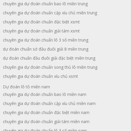
chuyên gia dự đoán chuẩn bao lô miền trung
chuyên gia dự đoán chuẩn cặp xíu chủ miền trung
chuyên gia dự đoán chuẩn đặc biệt xsmt
chuyên gia dự đoán chuẩn giải tám xsmt
chuyên gia dự đoán chuẩn lô 3 số miền trung
dự đoán chuẩn sớ đầu đuôi giải 8 miền trung
dự đoán chuẩn đầu đuôi giải đặc biệt miền trung
chuyên gia dự đoán chuẩn song thủ lô miền trung
chuyên gia dự đoán chuẩn xíu chủ xsmt
Dự đoán lô tô miền nam
chuyên gia dự đoán chuẩn bao lô miền nam
chuyên gia dự đoán chuẩn cặp xíu chủ miền nam
chuyên gia dự đoán chuẩn đặc biệt miền nam
chuyên gia dự đoán chuẩn giải tám miền nam
chuyên gia dự đoán chuẩn lô 3 số miền nam