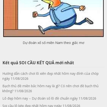
Dự đoán xổ số miền Nam theo giấc mơ
Kết quả SOI CẦU KẾT QUẢ mới nhất
Hướng dẫn cách chơi lô xiên đẹp nhất hôm nay đỉnh của chóp
ngày 11/08/2026
Bạch thủ đề miền bắc hôm nay là gì? Có nên chơi đề bạch thủ
không? 11/08/2026
Lô đẹp hôm nay – Dự đoán số lô đề chuẩn ngày 11/08/2026
Soi cầu lô kép đẹp nhất hôm nay ngày 11/08/2026