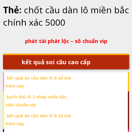
Thẻ:
chốt cầu dàn lô miền bắc
chính xác 5000
phát tài phát lộc – sô chuẩn vip
kết quả soi cầu cao cấp
kết quả ăn cầu dàn lô 6 số mb
hôm nay
bạch thủ lô 2 nháy miền bắc
siêu chuẩn víp
kết quả ăn cầu dàn lô 8 số mb
hôm nay