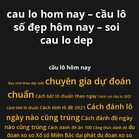
Skip
cau lo hom nay – cầu lô
to
content
số đẹp hôm nay – soi
cau lo dep
cầu lô hôm nay
chuyên gia dự đoán
Bạc nhớ theo đặc biệt
chuẩn
Cách bắt lô chuẩn theo ngày
Cách soi cầu lô 2021
Cách đánh lô
Cách tính lô đề 2021
Cách tính lô chuẩn
ngày nào cũng trúng
Cách đánh đề ngày
nào cũng trúng
du
Cách đánh đề ăn 100
Công thức đánh đề
doan xo so Xổ số Miền Bắc dại phát
du doan xo so