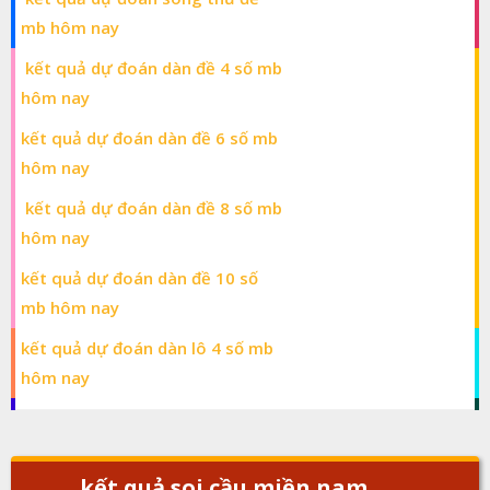
mb hôm nay
kết quả dự đoán dàn đề 4 số mb
hôm nay
kết quả dự đoán dàn đề 6 số mb
hôm nay
kết quả dự đoán dàn đề 8 số mb
hôm nay
kết quả dự đoán dàn đề 10 số
mb hôm nay
kết quả dự đoán dàn lô 4 số mb
hôm nay
kết quả soi cầu miền nam