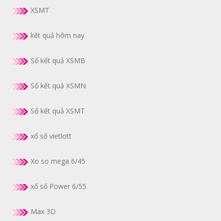
XSMT
kết quả hôm nay
Sổ kết quả XSMB
Sổ kết quả XSMN
Sổ kết quả XSMT
xổ số vietlott
Xo so mega 6/45
xổ số Power 6/55
Max 3D