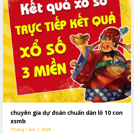
chuyên gia dự đoán chuẩn dàn lô 10 con
xsmb
Tháng Tám 7, 2026