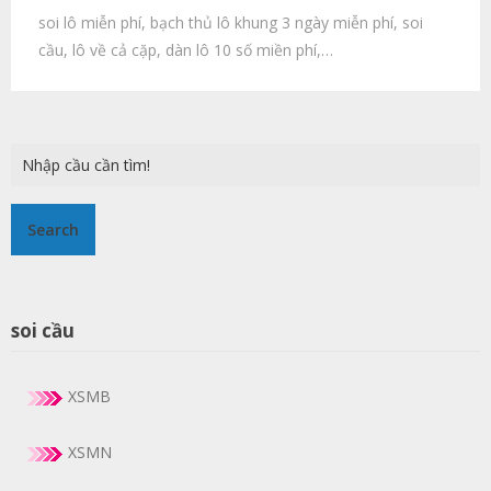
soi lô miễn phí, bạch thủ lô khung 3 ngày miễn phí, soi
cầu, lô về cả cặp, dàn lô 10 số miền phí,…
Search
soi cầu
XSMB
XSMN