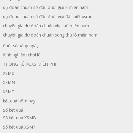
dự đoán chuẩn sớ đầu đuôi giải 8 miền nam
dự đoán chuẩn sớ đầu đuôi giải đặc biệt xsmn
chuyên gia dự đoán chuẩn xíu chủ miền nam
chuyên gia dự đoán chuẩn song thủ lô miền nam
Chốt số hằng ngày
Kinh nghiệm chơi lô
THỐNG KÊ KQXS MIỄN PHÍ
XSMB
XSMN
XSMT
kết quả hôm nay
Sổ kết quả
Sổ kết quả XSMB
Sổ kết quả XSMT