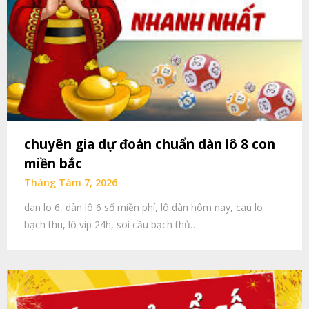
chuyên gia dự đoán chuẩn dàn lô 8 con
miền bắc
Tháng Tám 7, 2026
dan lo 6, dàn lô 6 số miền phí, lô dàn hôm nay, cau lo
bạch thu, lô vip 24h, soi cầu bạch thủ…