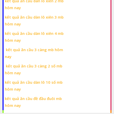
kết quả ăn cầu dàn lô xiên 2 mb
hôm nay
kết quả ăn cầu dàn lô xiên 3 mb
hôm nay
kết quả ăn cầu dàn lô xiên 4 mb
hôm nay
kết quả ăn cầu 3 càng mb hôm
nay
kết quả ăn cầu 3 càng 2 số mb
hôm nay
kết quả ăn cầu dàn lô 10 số mb
hôm nay
kết quả ăn cầu đề đầu đuôi mb
hôm nay