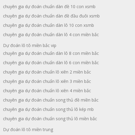
chuyên gia dự đoán chuẩn dàn đề 10 con xsmb
chuyên gia dự đoán chuẩn dàn đề đầu đuôi xsmb
chuyên gia dự đoán chuẩn dàn lô 10 con xsmb
chuyên gia dự đoán chuẩn dàn lô 4 con miền bắc
Dự đoán lô tô miền bắc vip
chuyên gia dự đoán chuẩn dàn lô 8 con miền bắc
chuyên gia dự đoán chuẩn dàn lô 6 con miền bắc
chuyên gia dự đoán chuẩn lô xiên 2 miền bắc
chuyên gia dự đoán chuẩn lô xiên 3 miền bắc
chuyên gia dự đoán chuẩn lô xiên 4 miền bắc
chuyên gia dự đoán chuẩn song thủ đề miền bắc
chuyên gia dự đoán chuẩn song thủ lô kép mb
chuyên gia dự đoán chuẩn song thủ lô miền bắc
Dự đoán lô tô miền trung