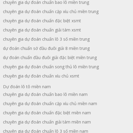
chuyên gia dự đoán chuẩn bao lô miền trung
chuyên gia dự đoán chuẩn cặp xíu chủ miền trung
chuyên gia dự đoán chuẩn đặc biệt xsmt
chuyên gia dự đoán chuẩn giải tám xsmt
chuyên gia dự đoán chuẩn lô 3 số miền trung
dự đoán chuẩn sớ đầu đuôi giải 8 miền trung
dự đoán chuẩn đầu đuôi giải đặc biệt miền trung
chuyên gia dự đoán chuẩn song thủ lô miền trung
chuyên gia dự đoán chuẩn xíu chủ xsmt
Dự đoán lô tô miền nam
chuyên gia dự đoán chuẩn bao lô miền nam
chuyên gia dự đoán chuẩn cặp xíu chủ miền nam
chuyên gia dự đoán chuẩn đặc biệt miền nam
chuyên gia dự đoán chuẩn giải tám miền nam
chuyên gia dự đoán chuẩn lô 3 số miền nam