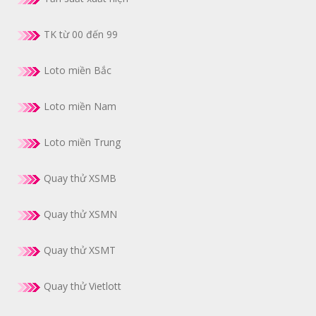
TK từ 00 đến 99
Loto miền Bắc
Loto miền Nam
Loto miền Trung
Quay thử XSMB
Quay thử XSMN
Quay thử XSMT
Quay thử Vietlott