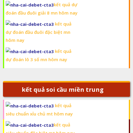
kết quả dự
đoán đầu đuôi giải 8 mn hôm nay
kết quả
dự đoán đầu đuôi đặc biệt mn
hôm nay
kết quả
dự đoán lô 3 số mn hôm nay
kết quả soi cầu miền trung
kết quả
siêu chuẩn xỉu chủ mt hôm nay
kết quả
siêu chuẩn đặc biệt mt hôm nay