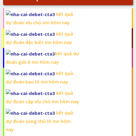
kết quả
dự đoán xỉu chủ mn hôm nay
kết quả
dự đoán đặc biệt mn hôm nay
kết quả dự
đoán giải 8 mn hôm nay
kết quả
dự đoán bao lô mn hôm nay
kết quả
dự đoán cặp xỉu chủ mn hôm nay
kết quả
dự đoán song thủ lô mn hôm
nay