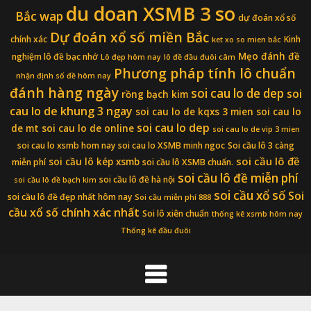
du doan XSMB 3 so
Bắc wap
dự đoán xổ số
Dự đoán xổ số miền Bắc
chính xác
Kinh
ket xo so mien bắc
Mẹo đánh đề
nghiệm lô đề bạc nhớ
Lô đẹp hôm nay
lô đề đầu đuôi câm
Phương pháp tính lô chuẩn
nhận định số đề hôm nay
đánh hàng ngày
soi cau lo de dep
soi
rồng bạch kim
cau lo de khung 3 ngay
soi cau lo de kqxs 3 mien
soi cau lo
soi cau lo dep
de mt
soi cau lo de online
soi cau lo de vip 3 mien
soi cau lo xsmb hom nay
soi cau lo XSMB minh ngoc
Soi cầu lô 3 càng
soi cầu lô đề
soi cầu lô kép xsmb
miễn phí
soi cầu lô XSMB chuẩn.
soi cầu lô đề miễn phí
soi cầu lô đề hà nội
soi cầu lô đề bạch kim
soi cầu xổ số
Soi
soi cầu lô đề đẹp nhất hôm nay
Soi cầu miễn phí 888
cầu xổ số chính xác nhất
Soi lô xiên chuẩn
thống kê xsmb hôm nay
Thống kê đầu đuôi