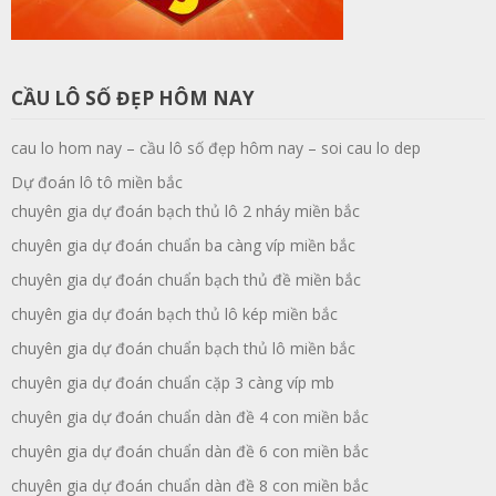
CẦU LÔ SỐ ĐẸP HÔM NAY
cau lo hom nay – cầu lô số đẹp hôm nay – soi cau lo dep
Dự đoán lô tô miền bắc
chuyên gia dự đoán bạch thủ lô 2 nháy miền bắc
chuyên gia dự đoán chuẩn ba càng víp miền bắc
chuyên gia dự đoán chuẩn bạch thủ đề miền bắc
chuyên gia dự đoán bạch thủ lô kép miền bắc
chuyên gia dự đoán chuẩn bạch thủ lô miền bắc
chuyên gia dự đoán chuẩn cặp 3 càng víp mb
chuyên gia dự đoán chuẩn dàn đề 4 con miền bắc
chuyên gia dự đoán chuẩn dàn đề 6 con miền bắc
chuyên gia dự đoán chuẩn dàn đề 8 con miền bắc