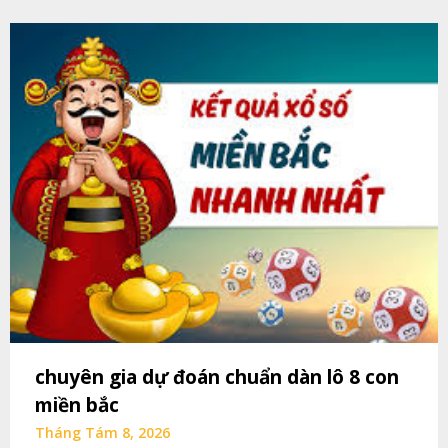
chuyên gia dự đoán chuẩn dàn lô 8 con
miền bắc
Tháng Tám 8, 2026