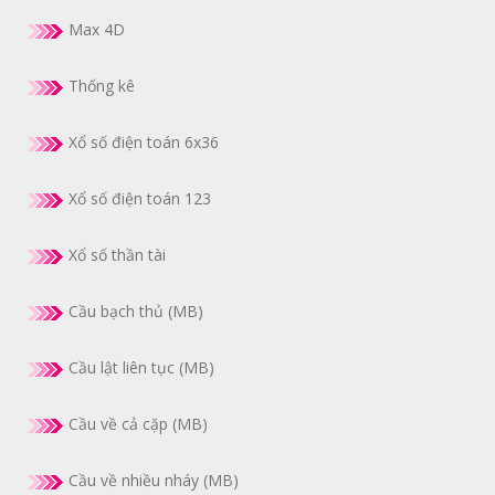
Max 4D
Thống kê
Xổ số điện toán 6x36
Xổ số điện toán 123
Xổ số thần tài
Cầu bạch thủ (MB)
Cầu lật liên tục (MB)
Cầu về cả cặp (MB)
Cầu về nhiều nháy (MB)