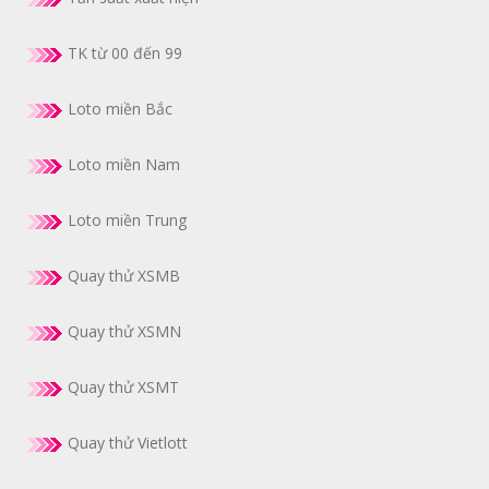
TK từ 00 đến 99
Loto miền Bắc
Loto miền Nam
Loto miền Trung
Quay thử XSMB
Quay thử XSMN
Quay thử XSMT
Quay thử Vietlott