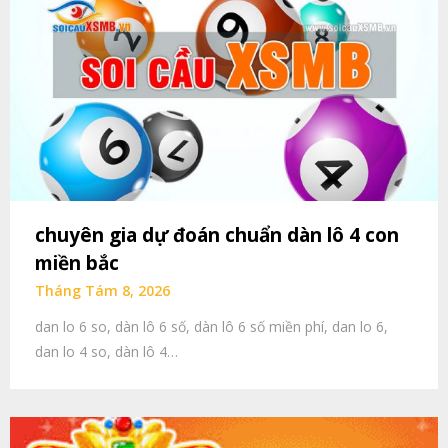
chuyên gia dự đoán chuẩn dàn lô 4 con
miền bắc
Tháng Tám 8, 2026
dan lo 6 so, dàn lô 6 số, dàn lô 6 số miền phí, dan lo 6,
dan lo 4 so, dàn lô 4…