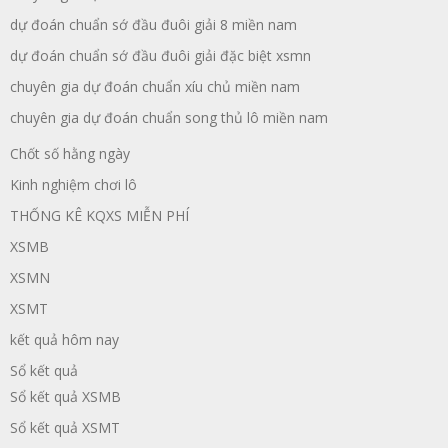
dự đoán chuẩn sớ đầu đuôi giải 8 miền nam
dự đoán chuẩn sớ đầu đuôi giải đặc biệt xsmn
chuyên gia dự đoán chuẩn xíu chủ miền nam
chuyên gia dự đoán chuẩn song thủ lô miền nam
Chốt số hằng ngày
Kinh nghiệm chơi lô
THỐNG KÊ KQXS MIỄN PHÍ
XSMB
XSMN
XSMT
kết quả hôm nay
Sổ kết quả
Sổ kết quả XSMB
Sổ kết quả XSMT