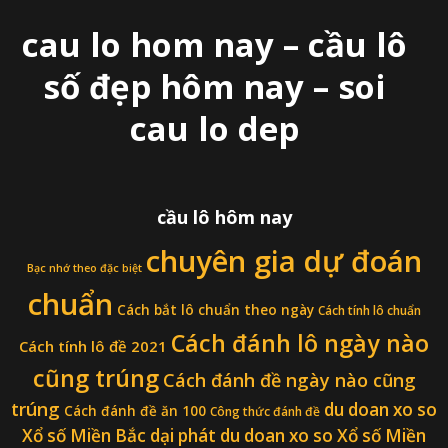
Skip
cau lo hom nay – cầu lô
to
content
số đẹp hôm nay – soi
cau lo dep
cầu lô hôm nay
chuyên gia dự đoán
Bạc nhớ theo đặc biệt
chuẩn
Cách bắt lô chuẩn theo ngày
Cách tính lô chuẩn
Cách đánh lô ngày nào
Cách tính lô đề 2021
cũng trúng
Cách đánh đề ngày nào cũng
trúng
du doan xo so
Cách đánh đề ăn 100
Công thức đánh đề
Xổ số Miền Bắc dại phát
du doan xo so Xổ số Miền