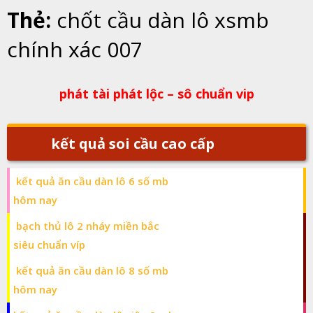
Thẻ:
chốt cầu dàn lô xsmb
chính xác 007
phát tài phát lộc – sô chuẩn vip
kết quả soi cầu cao cấp
kết quả ăn cầu dàn lô 6 số mb
hôm nay
bạch thủ lô 2 nháy miền bắc
siêu chuẩn víp
kết quả ăn cầu dàn lô 8 số mb
hôm nay