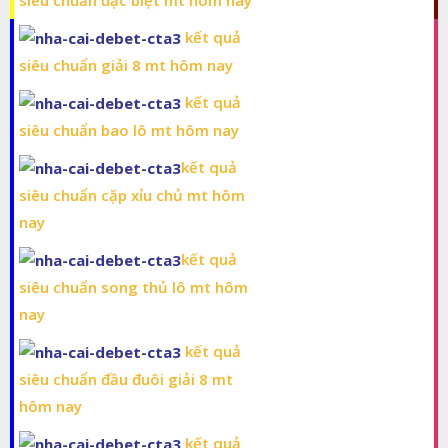
kết quả
siêu chuẩn giải 8 mt hôm nay
kết quả
siêu chuẩn bao lô mt hôm nay
kết quả
siêu chuẩn cặp xỉu chủ mt hôm
nay
kết quả
siêu chuẩn song thủ lô mt hôm
nay
kết quả
siêu chuẩn đầu đuôi giải 8 mt
hôm nay
kết quả