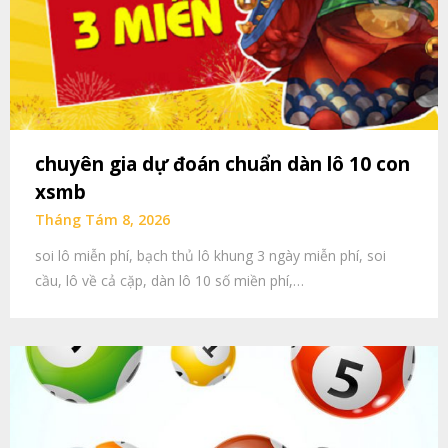
chuyên gia dự đoán chuẩn dàn lô 10 con
xsmb
Tháng Tám 8, 2026
soi lô miễn phí, bạch thủ lô khung 3 ngày miễn phí, soi
cầu, lô về cả cặp, dàn lô 10 số miền phí,…