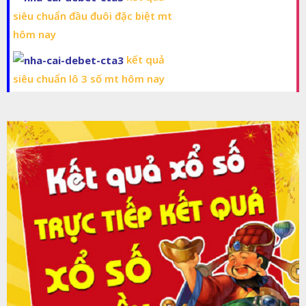
siêu chuẩn đầu đuôi đặc biệt mt
hôm nay
kết quả
siêu chuẩn lô 3 số mt hôm nay