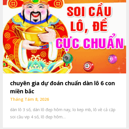
chuyên gia dự đoán chuẩn dàn lô 6 con
miền bắc
Tháng Tám 8, 2026
dàn lô 3 số, dàn lô đẹp hôm nay, lo kep mb, lô về cả cặp
soi cầu vip 4 số, lô đẹp hôm…