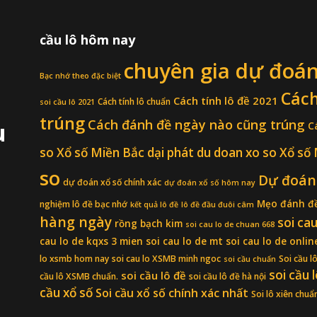
cầu lô hôm nay
chuyên gia dự đoá
Bạc nhớ theo đặc biệt
Cách
Cách tính lô đề 2021
Cách tính lô chuẩn
soi cầu lô 2021
trúng
Cách đánh đề ngày nào cũng trúng
u
C
so Xổ số Miền Bắc dại phát
du doan xo so Xổ số
so
Dự đoán
dự đoán xổ số chính xác
dự đoán xổ số hôm nay
Mẹo đánh đ
nghiệm lô đề bạc nhớ
kết quả lô đề
lô đề đầu đuôi câm
hàng ngày
soi cau
rồng bạch kim
soi cau lo de chuan 668
cau lo de kqxs 3 mien
soi cau lo de mt
soi cau lo de onlin
lo xsmb hom nay
soi cau lo XSMB minh ngoc
Soi cầu l
soi cầu chuẩn
soi cầu 
soi cầu lô đề
cầu lô XSMB chuẩn.
soi cầu lô đề hà nội
cầu xổ số
Soi cầu xổ số chính xác nhất
Soi lô xiên chuẩ