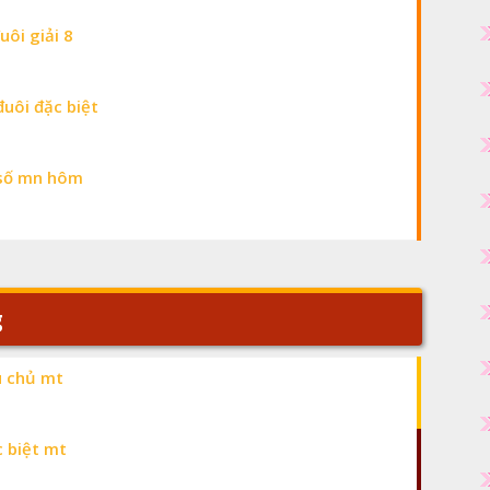
ôi giải 8
uôi đặc biệt
 số mn hôm
g
u chủ mt
c biệt mt