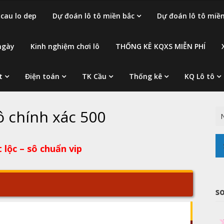
 cau lo dep
Dự đoán lô tô miền bắc
Dự đoán lô tô miền
ngày
Kinh nghiệm chơi lô
THỐNG KÊ KQXS MIỄN PHÍ
t
Điện toán
TK Cầu
Thống kê
KQ Lô tô
ô chính xác 500
 lộc – sô chuẩn vip
so