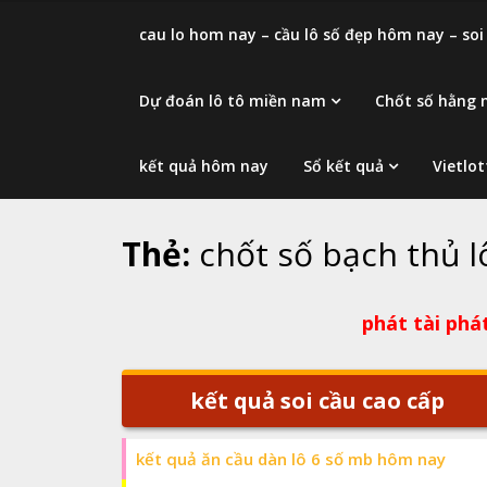
cau lo hom nay – cầu lô số đẹp hôm nay – soi
Dự đoán lô tô miền nam
Chốt số hằng 
kết quả hôm nay
Sổ kết quả
Vietlot
Thẻ:
chốt số bạch thủ l
phát tài phát
kết quả soi cầu cao cấp
kết quả ăn cầu dàn lô 6 số mb hôm nay