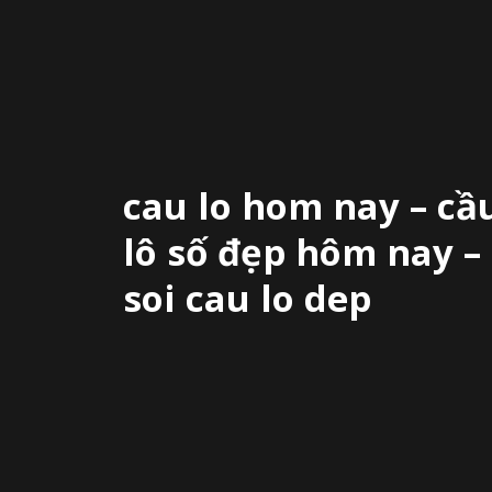
Skip
to
content
cau lo hom nay – cầ
lô số đẹp hôm nay –
soi cau lo dep