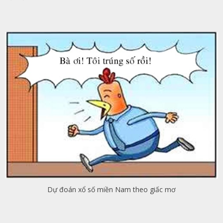
Dự đoán xổ số miền Nam theo giấc mơ