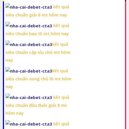
kết quả
siêu chuẩn giải 8 mt hôm nay
kết quả
siêu chuẩn bao lô mt hôm nay
kết quả
siêu chuẩn cặp xỉu chủ mt hôm
nay
kết quả
siêu chuẩn song thủ lô mt hôm
nay
kết quả
siêu chuẩn đầu đuôi giải 8 mt
hôm nay
kết quả