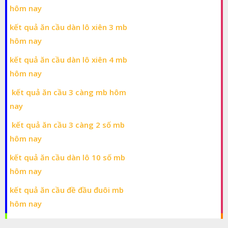
hôm nay
kết quả ăn cầu dàn lô xiên 3 mb
hôm nay
kết quả ăn cầu dàn lô xiên 4 mb
hôm nay
kết quả ăn cầu 3 càng mb hôm
nay
kết quả ăn cầu 3 càng 2 số mb
hôm nay
kết quả ăn cầu dàn lô 10 số mb
hôm nay
kết quả ăn cầu đề đầu đuôi mb
hôm nay