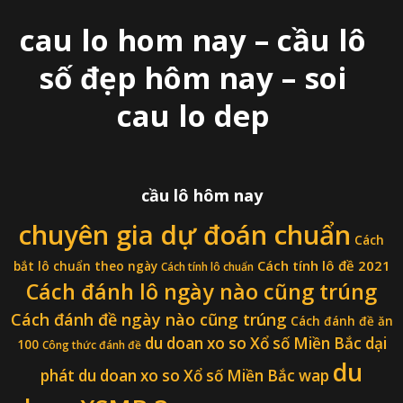
Skip
cau lo hom nay – cầu lô
to
content
số đẹp hôm nay – soi
cau lo dep
cầu lô hôm nay
chuyên gia dự đoán chuẩn
Cách
Cách tính lô đề 2021
bắt lô chuẩn theo ngày
Cách tính lô chuẩn
Cách đánh lô ngày nào cũng trúng
Cách đánh đề ngày nào cũng trúng
Cách đánh đề ăn
du doan xo so Xổ số Miền Bắc dại
100
Công thức đánh đề
du
phát
du doan xo so Xổ số Miền Bắc wap