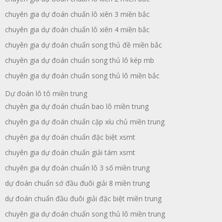
chuyên gia dự đoán chuẩn lô xiên 3 miền bắc
chuyên gia dự đoán chuẩn lô xiên 4 miền bắc
chuyên gia dự đoán chuẩn song thủ đề miền bắc
chuyên gia dự đoán chuẩn song thủ lô kép mb
chuyên gia dự đoán chuẩn song thủ lô miền bắc
Dự đoán lô tô miền trung
chuyên gia dự đoán chuẩn bao lô miền trung
chuyên gia dự đoán chuẩn cặp xíu chủ miền trung
chuyên gia dự đoán chuẩn đặc biệt xsmt
chuyên gia dự đoán chuẩn giải tám xsmt
chuyên gia dự đoán chuẩn lô 3 số miền trung
dự đoán chuẩn sớ đầu đuôi giải 8 miền trung
dự đoán chuẩn đầu đuôi giải đặc biệt miền trung
chuyên gia dự đoán chuẩn song thủ lô miền trung