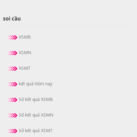
soi cầu
XSMB
XSMN
XSMT
kết quả hôm nay
Sổ kết quả XSMB
Sổ kết quả XSMN
Sổ kết quả XSMT