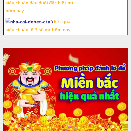
siêu chuẩn đầu đuôi đặc biệt mt
hôm nay
kết quả
siêu chuẩn lô 3 số mt hôm nay