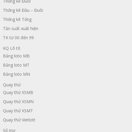
Thống kê Đuôi
Thống kê Đầu – Đuôi
Thống kê Tổng
Tần suất xuất hiện
TK từ 00 đến 99
KQ Lô tô
Bảng loto MB
Bảng loto MT
Bảng loto MN
Quay thử
Quay thử XSMB
Quay thử XSMN
Quay thử XSMT
Quay thử Vietlott
Sổ mơ