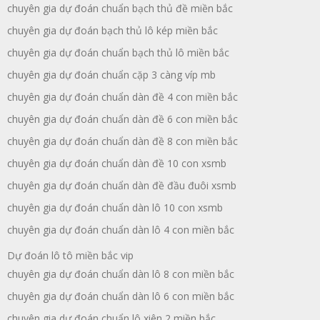
chuyên gia dự đoán chuẩn bạch thủ đề miền bắc
chuyên gia dự đoán bạch thủ lô kép miền bắc
chuyên gia dự đoán chuẩn bạch thủ lô miền bắc
chuyên gia dự đoán chuẩn cặp 3 càng víp mb
chuyên gia dự đoán chuẩn dàn đề 4 con miền bắc
chuyên gia dự đoán chuẩn dàn đề 6 con miền bắc
chuyên gia dự đoán chuẩn dàn đề 8 con miền bắc
chuyên gia dự đoán chuẩn dàn đề 10 con xsmb
chuyên gia dự đoán chuẩn dàn đề đầu đuôi xsmb
chuyên gia dự đoán chuẩn dàn lô 10 con xsmb
chuyên gia dự đoán chuẩn dàn lô 4 con miền bắc
Dự đoán lô tô miền bắc vip
chuyên gia dự đoán chuẩn dàn lô 8 con miền bắc
chuyên gia dự đoán chuẩn dàn lô 6 con miền bắc
chuyên gia dự đoán chuẩn lô xiên 2 miền bắc