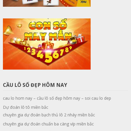
CẦU LÔ SỐ ĐẸP HÔM NAY
cau lo hom nay – cầu lô số đẹp hôm nay – soi cau lo dep
Dự đoán lô tô miền bắc
chuyên gia dự đoán bạch thủ lô 2 nháy miền bắc
chuyên gia dự đoán chuẩn ba càng víp miền bắc