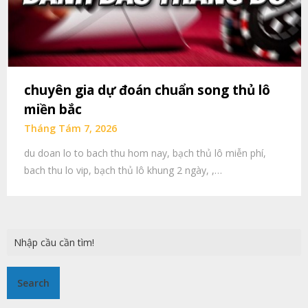
chuyên gia dự đoán chuẩn song thủ lô
miền bắc
Tháng Tám 7, 2026
du doan lo to bach thu hom nay, bạch thủ lô miễn phí,
bach thu lo vip, bạch thủ lô khung 2 ngày, ,…
Search