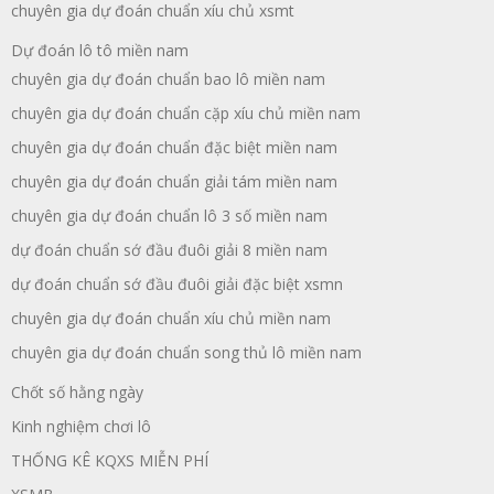
chuyên gia dự đoán chuẩn xíu chủ xsmt
Dự đoán lô tô miền nam
chuyên gia dự đoán chuẩn bao lô miền nam
chuyên gia dự đoán chuẩn cặp xíu chủ miền nam
chuyên gia dự đoán chuẩn đặc biệt miền nam
chuyên gia dự đoán chuẩn giải tám miền nam
chuyên gia dự đoán chuẩn lô 3 số miền nam
dự đoán chuẩn sớ đầu đuôi giải 8 miền nam
dự đoán chuẩn sớ đầu đuôi giải đặc biệt xsmn
chuyên gia dự đoán chuẩn xíu chủ miền nam
chuyên gia dự đoán chuẩn song thủ lô miền nam
Chốt số hằng ngày
Kinh nghiệm chơi lô
THỐNG KÊ KQXS MIỄN PHÍ