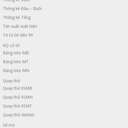
Thống kê Đầu – Đuôi
Thống kê Tổng
Tần suất xuất hiện
TK từ 00 đến 99
KQ Lô tô
Bảng loto MB
Bảng loto MT
Bảng loto MN
Quay thử
Quay thử XSMB
Quay thử XSMN
Quay thử XSMT
Quay thử Vietlott
Sổ mơ