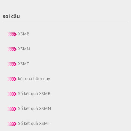
soi cầu
XSMB
XSMN
XSMT
kết quả hôm nay
Sổ kết quả XSMB
Sổ kết quả XSMN
Sổ kết quả XSMT