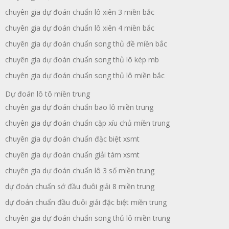
chuyên gia dự đoán chuẩn lô xiên 3 miền bắc
chuyên gia dự đoán chuẩn lô xiên 4 miền bắc
chuyên gia dự đoán chuẩn song thủ đề miền bắc
chuyên gia dự đoán chuẩn song thủ lô kép mb
chuyên gia dự đoán chuẩn song thủ lô miền bắc
Dự đoán lô tô miền trung
chuyên gia dự đoán chuẩn bao lô miền trung
chuyên gia dự đoán chuẩn cặp xíu chủ miền trung
chuyên gia dự đoán chuẩn đặc biệt xsmt
chuyên gia dự đoán chuẩn giải tám xsmt
chuyên gia dự đoán chuẩn lô 3 số miền trung
dự đoán chuẩn sớ đầu đuôi giải 8 miền trung
dự đoán chuẩn đầu đuôi giải đặc biệt miền trung
chuyên gia dự đoán chuẩn song thủ lô miền trung