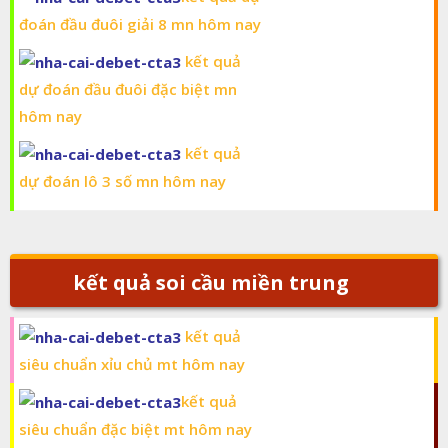
đoán đầu đuôi giải 8 mn hôm nay
kết quả
dự đoán đầu đuôi đặc biệt mn
hôm nay
kết quả
dự đoán lô 3 số mn hôm nay
kết quả soi cầu miền trung
kết quả
siêu chuẩn xỉu chủ mt hôm nay
kết quả
siêu chuẩn đặc biệt mt hôm nay