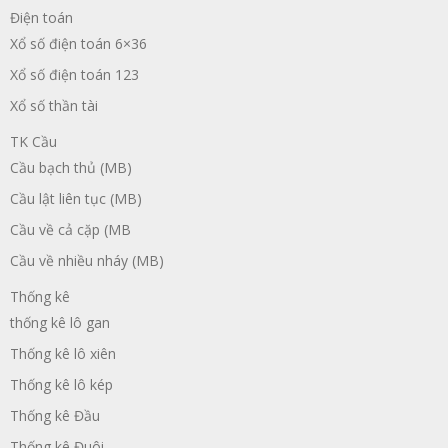
Điện toán
Xổ số điện toán 6×36
Xổ số điện toán 123
Xổ số thần tài
TK Cầu
Cầu bạch thủ (MB)
Cầu lật liên tục (MB)
Cầu về cả cặp (MB
Cầu về nhiều nháy (MB)
Thống kê
thống kê lô gan
Thống kê lô xiên
Thống kê lô kép
Thống kê Đầu
Thống kê Đuôi