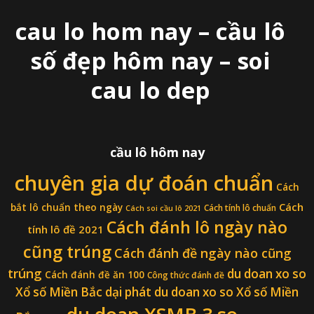
Skip
cau lo hom nay – cầu lô
to
content
số đẹp hôm nay – soi
cau lo dep
cầu lô hôm nay
chuyên gia dự đoán chuẩn
Cách
Cách
bắt lô chuẩn theo ngày
Cách tính lô chuẩn
Cách soi cầu lô 2021
Cách đánh lô ngày nào
tính lô đề 2021
cũng trúng
Cách đánh đề ngày nào cũng
trúng
du doan xo so
Cách đánh đề ăn 100
Công thức đánh đề
Xổ số Miền Bắc dại phát
du doan xo so Xổ số Miền