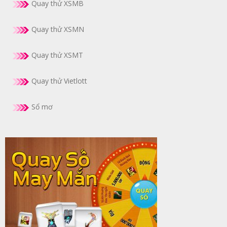
Quay thử XSMB
Quay thử XSMN
Quay thử XSMT
Quay thử Vietlott
Sổ mơ