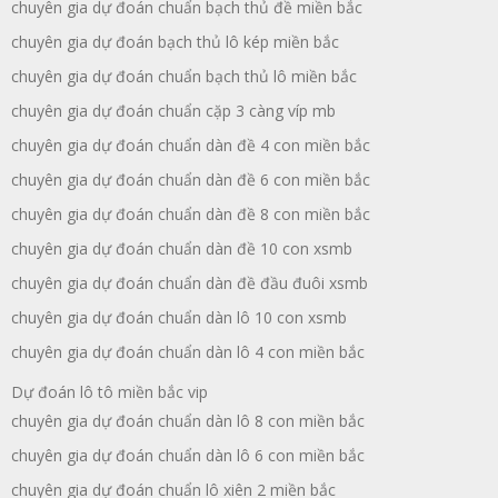
chuyên gia dự đoán chuẩn bạch thủ đề miền bắc
chuyên gia dự đoán bạch thủ lô kép miền bắc
chuyên gia dự đoán chuẩn bạch thủ lô miền bắc
chuyên gia dự đoán chuẩn cặp 3 càng víp mb
chuyên gia dự đoán chuẩn dàn đề 4 con miền bắc
chuyên gia dự đoán chuẩn dàn đề 6 con miền bắc
chuyên gia dự đoán chuẩn dàn đề 8 con miền bắc
chuyên gia dự đoán chuẩn dàn đề 10 con xsmb
chuyên gia dự đoán chuẩn dàn đề đầu đuôi xsmb
chuyên gia dự đoán chuẩn dàn lô 10 con xsmb
chuyên gia dự đoán chuẩn dàn lô 4 con miền bắc
Dự đoán lô tô miền bắc vip
chuyên gia dự đoán chuẩn dàn lô 8 con miền bắc
chuyên gia dự đoán chuẩn dàn lô 6 con miền bắc
chuyên gia dự đoán chuẩn lô xiên 2 miền bắc