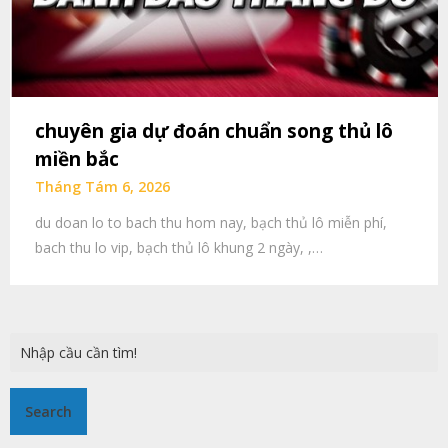
chuyên gia dự đoán chuẩn song thủ lô
miền bắc
Tháng Tám 6, 2026
du doan lo to bach thu hom nay, bạch thủ lô miễn phí,
bach thu lo vip, bạch thủ lô khung 2 ngày, ,…
Search