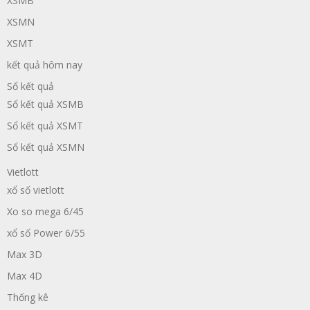
XSMB
XSMN
XSMT
kết quả hôm nay
Sổ kết quả
Sổ kết quả XSMB
Sổ kết quả XSMT
Sổ kết quả XSMN
Vietlott
xổ số vietlott
Xo so mega 6/45
xổ số Power 6/55
Max 3D
Max 4D
Thống kê