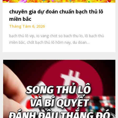
chuyên gia dự đoán chuẩn bạch thủ lô
miền bắc
Tháng Tám 6, 2026
bạch thủ lô vip, io vang chot so bach thu lo, lô bạch thủ
miền bắc, chốt bạch thủ lô hôm nay, du doan…