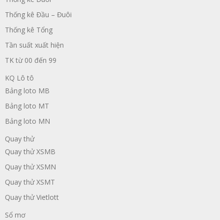
Thống kê Đầu – Đuôi
Thống kê Tổng
Tần suất xuất hiện
TK từ 00 đến 99
KQ Lô tô
Bảng loto MB
Bảng loto MT
Bảng loto MN
Quay thử
Quay thử XSMB
Quay thử XSMN
Quay thử XSMT
Quay thử Vietlott
Sổ mơ