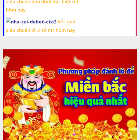
siêu chuẩn đầu đuôi đặc biệt mt
hôm nay
kết quả
siêu chuẩn lô 3 số mt hôm nay