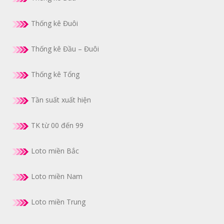
Thống kê Đuôi
Thống kê Đầu – Đuôi
Thống kê Tổng
Tần suất xuất hiện
TK từ 00 đến 99
Loto miền Bắc
Loto miền Nam
Loto miền Trung