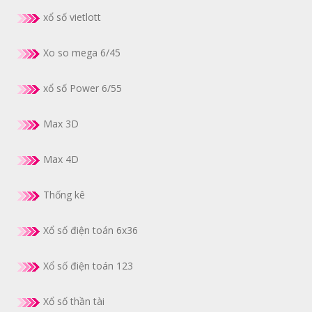
xổ số vietlott
Xo so mega 6/45
xổ số Power 6/55
Max 3D
Max 4D
Thống kê
Xổ số điện toán 6x36
Xổ số điện toán 123
Xổ số thần tài