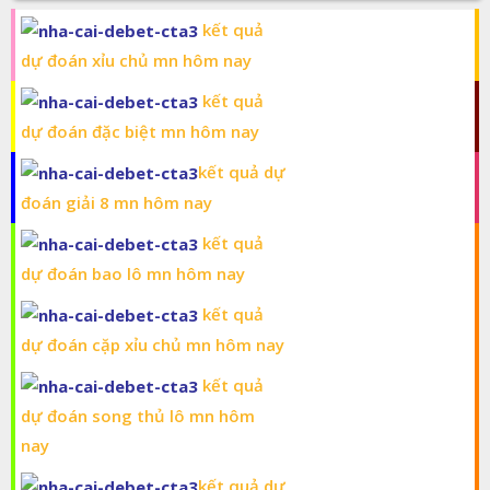
kết quả
dự đoán xỉu chủ mn hôm nay
kết quả
dự đoán đặc biệt mn hôm nay
kết quả dự
đoán giải 8 mn hôm nay
kết quả
dự đoán bao lô mn hôm nay
kết quả
dự đoán cặp xỉu chủ mn hôm nay
kết quả
dự đoán song thủ lô mn hôm
nay
kết quả dự