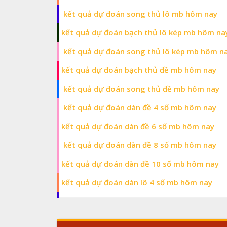
kết quả dự đoán song thủ lô mb hôm nay
kết quả dự đoán bạch thủ lô kép mb hôm na
kết quả dự đoán song thủ lô kép mb hôm n
kết quả dự đoán bạch thủ đề mb hôm nay
kết quả dự đoán song thủ đề mb hôm nay
kết quả dự đoán dàn đề 4 số mb hôm nay
kết quả dự đoán dàn đề 6 số mb hôm nay
kết quả dự đoán dàn đề 8 số mb hôm nay
kết quả dự đoán dàn đề 10 số mb hôm nay
kết quả dự đoán dàn lô 4 số mb hôm nay