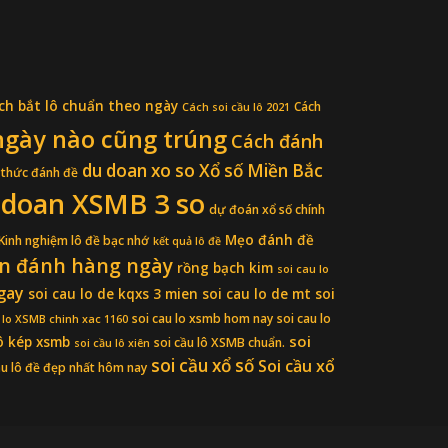
ch bắt lô chuẩn theo ngày
Cách
Cách soi cầu lô 2021
ngày nào cũng trúng
Cách đánh
du doan xo so Xổ số Miền Bắc
 thức đánh đề
 doan XSMB 3 so
dự đoán xổ số chính
Mẹo đánh đề
Kinh nghiệm lô đề bạc nhớ
kết quả lô đề
ẩn đánh hàng ngày
rồng bạch kim
soi cau lo
ngay
soi cau lo de kqxs 3 mien
soi cau lo de mt
soi
soi cau lo xsmb hom nay
soi cau lo
 lo XSMB chinh xac 1160
soi
lô kép xsmb
soi cầu lô XSMB chuẩn.
soi cầu lô xiên
soi cầu xổ số
Soi cầu xổ
ầu lô đề đẹp nhất hôm nay