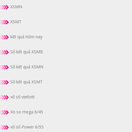
XSMN
XSMT
kết quả hôm nay
Sổ kết quả XSMB
Sổ kết quả XSMN
Sổ kết quả XSMT
xổ số vietlott
Xo so mega 6/45
xổ số Power 6/55