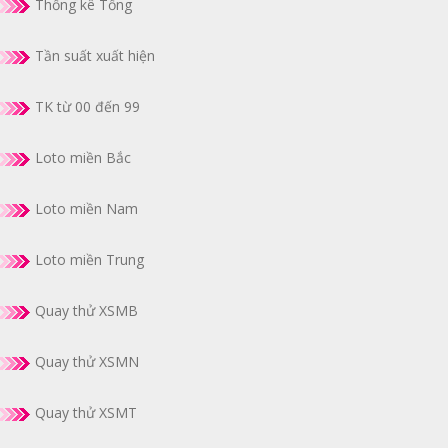
Thống kê Tổng
Tần suất xuất hiện
TK từ 00 đến 99
Loto miền Bắc
Loto miền Nam
Loto miền Trung
Quay thử XSMB
Quay thử XSMN
Quay thử XSMT