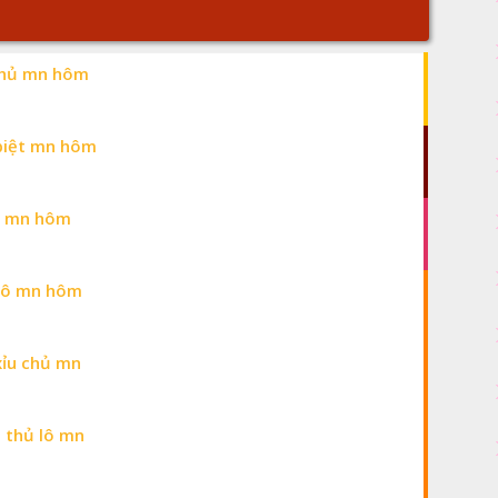
chủ mn hôm
biệt mn hôm
 8 mn hôm
 lô mn hôm
xỉu chủ mn
 thủ lô mn