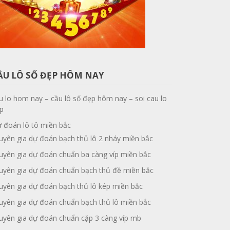
ẦU LÔ SỐ ĐẸP HÔM NAY
u lo hom nay – cầu lô số đẹp hôm nay – soi cau lo
p
 đoán lô tô miền bắc
uyên gia dự đoán bạch thủ lô 2 nháy miền bắc
uyên gia dự đoán chuẩn ba càng víp miền bắc
uyên gia dự đoán chuẩn bạch thủ đề miền bắc
uyên gia dự đoán bạch thủ lô kép miền bắc
uyên gia dự đoán chuẩn bạch thủ lô miền bắc
uyên gia dự đoán chuẩn cặp 3 càng víp mb