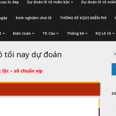
 cau lo dep
Dự đoán lô tô miền bắc
Dự đoán lô tô miền
ngày
Kinh nghiệm chơi lô
THỐNG KÊ KQXS MIỄN PHÍ
t
Điện toán
TK Cầu
Thống kê
KQ Lô tô
ô tối nay dự đoán
 lộc – sô chuẩn vip
so