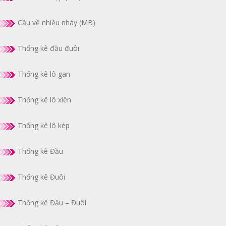
Cầu về nhiều nháy (MB)
Thống kê đầu đuôi
Thống kê lô gan
Thống kê lô xiên
Thống kê lô kép
Thống kê Đầu
Thống kê Đuôi
Thống kê Đầu – Đuôi