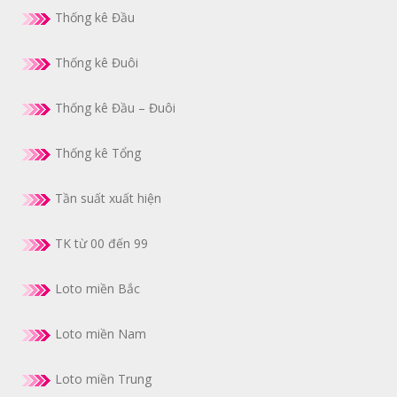
Thống kê Đầu
Thống kê Đuôi
Thống kê Đầu – Đuôi
Thống kê Tổng
Tần suất xuất hiện
TK từ 00 đến 99
Loto miền Bắc
Loto miền Nam
Loto miền Trung