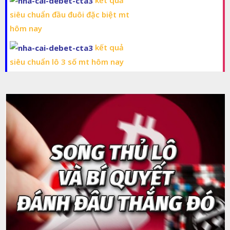
siêu chuẩn đầu đuôi đặc biệt mt
hôm nay
kết quả
siêu chuẩn lô 3 số mt hôm nay