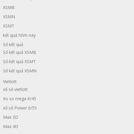
XSMB
XSMN
XSMT
kết quả hôm nay
Sổ kết quả
Sổ kết quả XSMB
Sổ kết quả XSMT
Sổ kết quả XSMN
Vietlott
xổ số vietlott
Xo so mega 6/45
xổ số Power 6/55
Max 3D
Max 4D