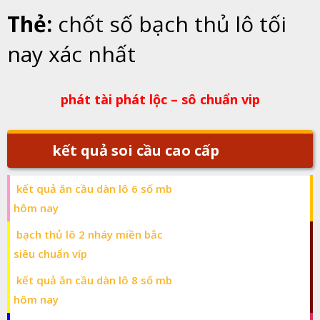
Thẻ:
chốt số bạch thủ lô tối
nay xác nhất
phát tài phát lộc – sô chuẩn vip
kết quả soi cầu cao cấp
kết quả ăn cầu dàn lô 6 số mb
hôm nay
bạch thủ lô 2 nháy miền bắc
siêu chuẩn víp
kết quả ăn cầu dàn lô 8 số mb
hôm nay