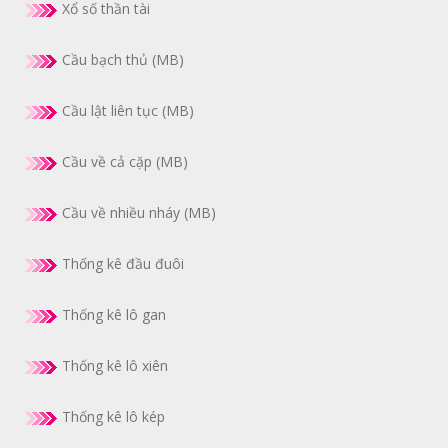
Xổ số thần tài
Cầu bạch thủ (MB)
Cầu lật liên tục (MB)
Cầu về cả cặp (MB)
Cầu về nhiều nháy (MB)
Thống kê đầu đuôi
Thống kê lô gan
Thống kê lô xiên
Thống kê lô kép