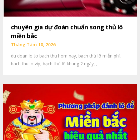
chuyên gia dự đoán chuẩn song thủ lô
miền bắc
Tháng Tám 10, 2026
du doan lo to bach thu hom nay, bạch thủ lô miễn phí,
bach thu lo vip, bạch thủ lô khung 2 ngày, ,…