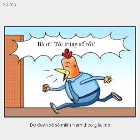
Sổ mơ
Dự đoán xổ số miền Nam theo giấc mơ