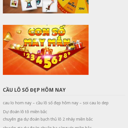
CẦU LÔ SỐ ĐẸP HÔM NAY
cau lo hom nay – cầu lô số đẹp hôm nay – soi cau lo dep
Dự đoán lô tô miền bắc
chuyên gia dự đoán bạch thủ lô 2 nháy miền bắc
chuyên gia dự đoán chuẩn ba càng víp miền bắc