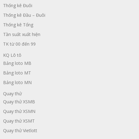
Thống kê Đuôi
Thống kê Đầu – Đuôi
Thống kê Tổng
Tần suất xuất hiện
TK từ 00 đến 99
KQ Lô tô
Bảng loto MB
Bảng loto MT
Bảng loto MN
Quay thử
Quay thử XSMB
Quay thử XSMN
Quay thử XSMT
Quay thử Vietlott