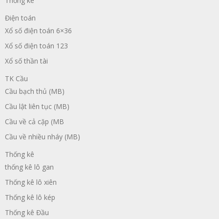
Thống kê
Điện toán
Xổ số điện toán 6×36
Xổ số điện toán 123
Xổ số thần tài
TK Cầu
Cầu bạch thủ (MB)
Cầu lật liên tục (MB)
Cầu về cả cặp (MB
Cầu về nhiều nháy (MB)
Thống kê
thống kê lô gan
Thống kê lô xiên
Thống kê lô kép
Thống kê Đầu