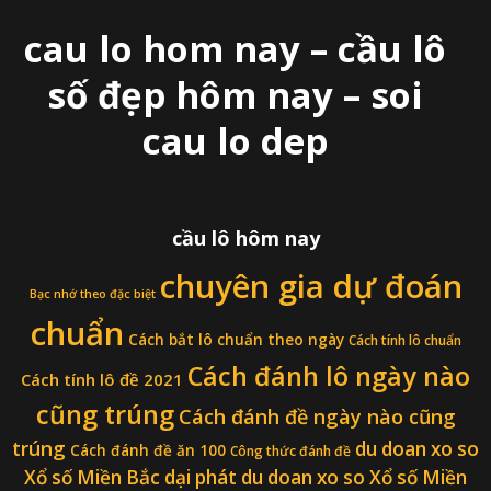
Skip
cau lo hom nay – cầu lô
to
content
số đẹp hôm nay – soi
cau lo dep
cầu lô hôm nay
chuyên gia dự đoán
Bạc nhớ theo đặc biệt
chuẩn
Cách bắt lô chuẩn theo ngày
Cách tính lô chuẩn
Cách đánh lô ngày nào
Cách tính lô đề 2021
cũng trúng
Cách đánh đề ngày nào cũng
trúng
du doan xo so
Cách đánh đề ăn 100
Công thức đánh đề
Xổ số Miền Bắc dại phát
du doan xo so Xổ số Miền