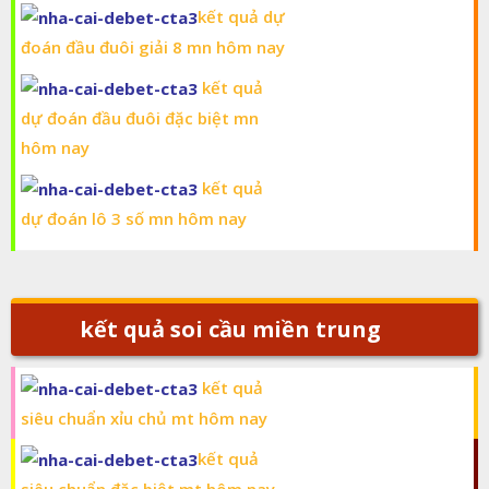
kết quả dự
đoán đầu đuôi giải 8 mn hôm nay
kết quả
dự đoán đầu đuôi đặc biệt mn
hôm nay
kết quả
dự đoán lô 3 số mn hôm nay
kết quả soi cầu miền trung
kết quả
siêu chuẩn xỉu chủ mt hôm nay
kết quả
siêu chuẩn đặc biệt mt hôm nay