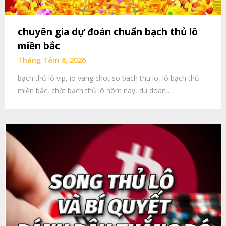
chuyên gia dự đoán chuẩn bạch thủ lô
miền bắc
Tháng Tám 8, 2026
bạch thủ lô vip, io vang chot so bach thu lo, lô bạch thủ
miền bắc, chốt bạch thủ lô hôm nay, du doan…