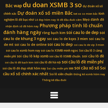
du doan XSMB 3 so
Bắc wap
dự đoán xổ số
Dự đoán xổ số miền Bắc
chính xác
Kinh
ket xo so mien bắc
Mẹo đánh đề
nghiệm lô đề bạc nhớ
Lô đẹp hôm nay
lô đề đầu đuôi câm
Phương pháp tính lô chuẩn
nhận định số đề hôm nay
đánh hàng ngày
soi cau lo de dep
soi
rồng bạch kim
cau lo de khung 3 ngay
soi cau lo de kqxs 3 mien
soi cau lo
soi cau lo dep
de mt
soi cau lo de online
soi cau lo de vip 3 mien
soi cau lo xsmb hom nay
soi cau lo XSMB minh ngoc
Soi cầu lô 3 càng
soi cầu lô đề
soi cầu lô kép xsmb
miễn phí
soi cầu lô XSMB chuẩn.
soi cầu lô đề miễn phí
soi cầu lô đề hà nội
soi cầu lô đề bạch kim
soi cầu xổ số
Soi
soi cầu lô đề đẹp nhất hôm nay
Soi cầu miễn phí 888
cầu xổ số chính xác nhất
Soi lô xiên chuẩn
thống kê xsmb hôm nay
Thống kê đầu đuôi