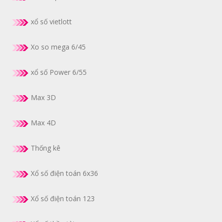
xổ số vietlott
Xo so mega 6/45
xổ số Power 6/55
Max 3D
Max 4D
Thống kê
Xổ số điện toán 6x36
Xổ số điện toán 123