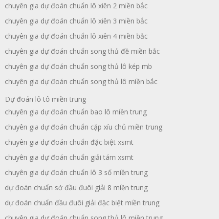
chuyên gia dự đoán chuẩn lô xiên 2 miền bắc
chuyên gia dự đoán chuẩn lô xiên 3 miền bắc
chuyên gia dự đoán chuẩn lô xiên 4 miền bắc
chuyên gia dự đoán chuẩn song thủ đề miền bắc
chuyên gia dự đoán chuẩn song thủ lô kép mb
chuyên gia dự đoán chuẩn song thủ lô miền bắc
Dự đoán lô tô miền trung
chuyên gia dự đoán chuẩn bao lô miền trung
chuyên gia dự đoán chuẩn cặp xíu chủ miền trung
chuyên gia dự đoán chuẩn đặc biệt xsmt
chuyên gia dự đoán chuẩn giải tám xsmt
chuyên gia dự đoán chuẩn lô 3 số miền trung
dự đoán chuẩn sớ đầu đuôi giải 8 miền trung
dự đoán chuẩn đầu đuôi giải đặc biệt miền trung
chuyên gia dự đoán chuẩn song thủ lô miền trung