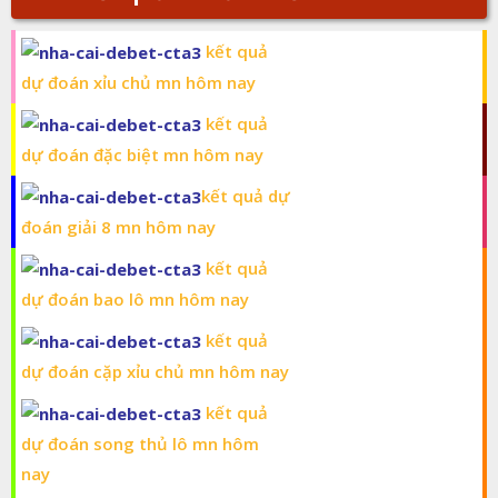
kết quả
dự đoán xỉu chủ mn hôm nay
kết quả
dự đoán đặc biệt mn hôm nay
kết quả dự
đoán giải 8 mn hôm nay
kết quả
dự đoán bao lô mn hôm nay
kết quả
dự đoán cặp xỉu chủ mn hôm nay
kết quả
dự đoán song thủ lô mn hôm
nay