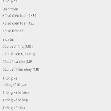
Thống kê
Điện toán
Xổ số điện toán 6×36
Xổ số điện toán 123
Xổ số thần tài
TK Cầu
Cầu bạch thủ (MB)
Cầu lật liên tục (MB)
Cầu về cả cặp (MB
Cầu về nhiều nháy (MB)
Thống kê
thống kê lô gan
Thống kê lô xiên
Thống kê lô kép
Thống kê Đầu