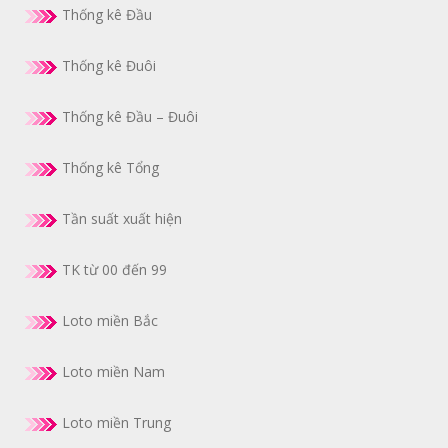
Thống kê Đầu
Thống kê Đuôi
Thống kê Đầu – Đuôi
Thống kê Tổng
Tần suất xuất hiện
TK từ 00 đến 99
Loto miền Bắc
Loto miền Nam
Loto miền Trung