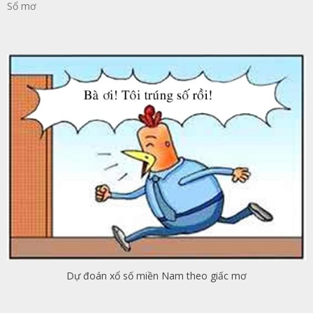
Sổ mơ
Dự đoán xổ số miền Nam theo giấc mơ