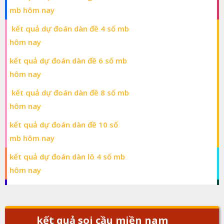
mb hôm nay
kết quả dự đoán dàn đề 4 số mb
hôm nay
kết quả dự đoán dàn đề 6 số mb
hôm nay
kết quả dự đoán dàn đề 8 số mb
hôm nay
kết quả dự đoán dàn đề 10 số
mb hôm nay
kết quả dự đoán dàn lô 4 số mb
hôm nay
kết quả soi cầu miền nam