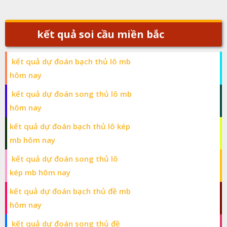
kết quả soi cầu miền bắc
kết quả dự đoán bạch thủ lô mb
hôm nay
kết quả dự đoán song thủ lô mb
hôm nay
kết quả dự đoán bạch thủ lô kép
mb hôm nay
kết quả dự đoán song thủ lô
kép mb hôm nay
kết quả dự đoán bạch thủ đề mb
hôm nay
kết quả dự đoán song thủ đề