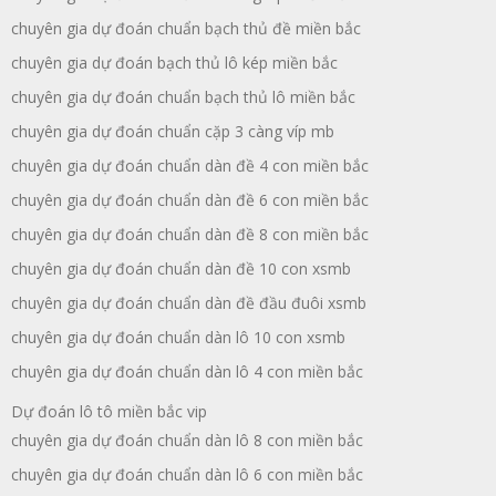
chuyên gia dự đoán chuẩn bạch thủ đề miền bắc
chuyên gia dự đoán bạch thủ lô kép miền bắc
chuyên gia dự đoán chuẩn bạch thủ lô miền bắc
chuyên gia dự đoán chuẩn cặp 3 càng víp mb
chuyên gia dự đoán chuẩn dàn đề 4 con miền bắc
chuyên gia dự đoán chuẩn dàn đề 6 con miền bắc
chuyên gia dự đoán chuẩn dàn đề 8 con miền bắc
chuyên gia dự đoán chuẩn dàn đề 10 con xsmb
chuyên gia dự đoán chuẩn dàn đề đầu đuôi xsmb
chuyên gia dự đoán chuẩn dàn lô 10 con xsmb
chuyên gia dự đoán chuẩn dàn lô 4 con miền bắc
Dự đoán lô tô miền bắc vip
chuyên gia dự đoán chuẩn dàn lô 8 con miền bắc
chuyên gia dự đoán chuẩn dàn lô 6 con miền bắc