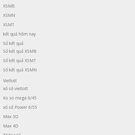
XSMB
XSMN
XSMT
kết quả hôm nay
Sổ kết quả
Sổ kết quả XSMB
Sổ kết quả XSMT
Sổ kết quả XSMN
Vietlott
xổ số vietlott
Xo so mega 6/45
xổ số Power 6/55
Max 3D
Max 4D