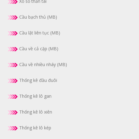
Xổ số thần tài
Cầu bạch thủ (MB)
Cầu lật liên tục (MB)
Cầu về cả cặp (MB)
Cầu về nhiều nháy (MB)
Thống kê đầu đuôi
Thống kê lô gan
Thống kê lô xiên
Thống kê lô kép