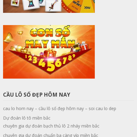
CẦU LÔ SỐ ĐẸP HÔM NAY
cau lo hom nay – cầu lô số đẹp hôm nay – soi cau lo dep
Dự đoán lô tô miền bắc
chuyên gia dự đoán bạch thủ lô 2 nháy miền bắc
chuyên gia dự đoán chuẩn ba càng víp miền bắc