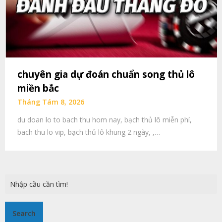
chuyên gia dự đoán chuẩn song thủ lô
miền bắc
Tháng Tám 8, 2026
du doan lo to bach thu hom nay, bạch thủ lô miễn phí,
bach thu lo vip, bạch thủ lô khung 2 ngày, ,…
Search