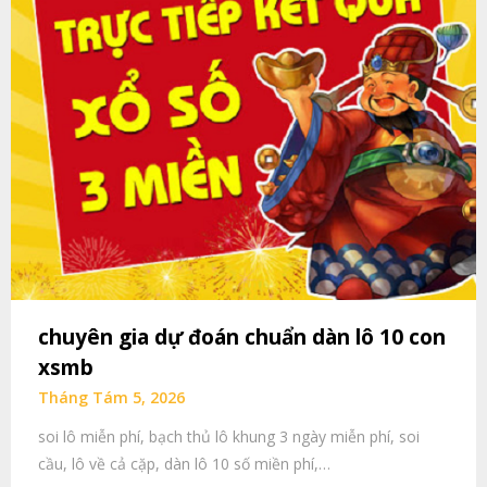
chuyên gia dự đoán chuẩn dàn lô 10 con
xsmb
Tháng Tám 5, 2026
soi lô miễn phí, bạch thủ lô khung 3 ngày miễn phí, soi
cầu, lô về cả cặp, dàn lô 10 số miền phí,…