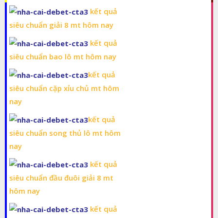
kết quả
siêu chuẩn giải 8 mt hôm nay
kết quả
siêu chuẩn bao lô mt hôm nay
kết quả
siêu chuẩn cặp xỉu chủ mt hôm
nay
kết quả
siêu chuẩn song thủ lô mt hôm
nay
kết quả
siêu chuẩn đầu đuôi giải 8 mt
hôm nay
kết quả