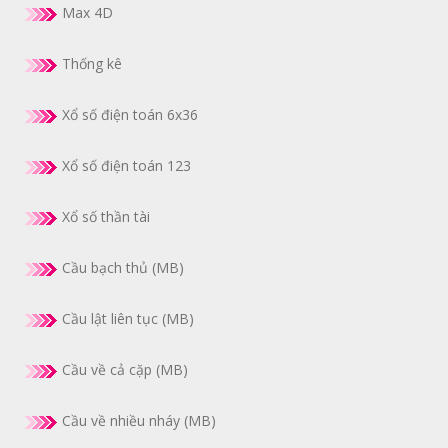
Max 4D
Thống kê
Xổ số điện toán 6x36
Xổ số điện toán 123
Xổ số thần tài
Cầu bạch thủ (MB)
Cầu lật liên tục (MB)
Cầu về cả cặp (MB)
Cầu về nhiều nháy (MB)