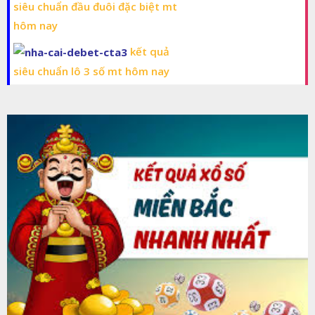
siêu chuẩn đầu đuôi đặc biệt mt
hôm nay
kết quả
siêu chuẩn lô 3 số mt hôm nay