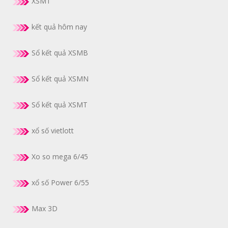
XSMT
kết quả hôm nay
Sổ kết quả XSMB
Sổ kết quả XSMN
Sổ kết quả XSMT
xổ số vietlott
Xo so mega 6/45
xổ số Power 6/55
Max 3D