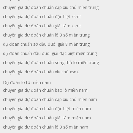
chuyên gia dự đoán chuẩn cặp xíu chủ miền trung
chuyên gia dự đoán chuẩn đặc biệt xsmt
chuyên gia dự đoán chuẩn giải tám xsmt
chuyên gia dự đoán chuẩn lô 3 số miền trung
dự đoán chuẩn sớ đầu đuôi giải 8 miền trung
dự đoán chuẩn đầu đuôi giải đặc biệt miền trung
chuyên gia dự đoán chuẩn song thủ lô miền trung
chuyên gia dự đoán chuẩn xíu chủ xsmt
Dự đoán lô tô miền nam
chuyên gia dự đoán chuẩn bao lô miền nam
chuyên gia dự đoán chuẩn cặp xíu chủ miền nam
chuyên gia dự đoán chuẩn đặc biệt miền nam
chuyên gia dự đoán chuẩn giải tám miền nam
chuyên gia dự đoán chuẩn lô 3 số miền nam