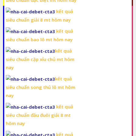
kết quả
siêu chuẩn giải 8 mt hôm nay
kết quả
siêu chuẩn bao lô mt hôm nay
kết quả
siêu chuẩn cặp xỉu chủ mt hôm
nay
kết quả
siêu chuẩn song thủ lô mt hôm
nay
kết quả
siêu chuẩn đầu đuôi giải 8 mt
hôm nay
kết quả