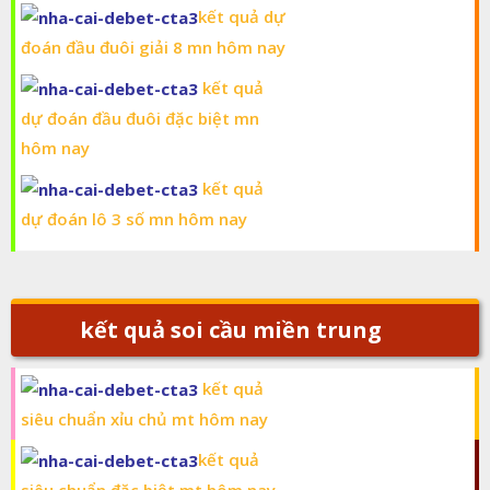
kết quả dự
đoán đầu đuôi giải 8 mn hôm nay
kết quả
dự đoán đầu đuôi đặc biệt mn
hôm nay
kết quả
dự đoán lô 3 số mn hôm nay
kết quả soi cầu miền trung
kết quả
siêu chuẩn xỉu chủ mt hôm nay
kết quả
siêu chuẩn đặc biệt mt hôm nay