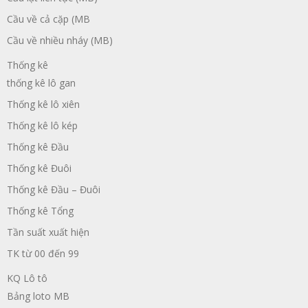
Cầu về cả cặp (MB
Cầu về nhiều nháy (MB)
Thống kê
thống kê lô gan
Thống kê lô xiên
Thống kê lô kép
Thống kê Đầu
Thống kê Đuôi
Thống kê Đầu – Đuôi
Thống kê Tổng
Tần suất xuất hiện
TK từ 00 đến 99
KQ Lô tô
Bảng loto MB