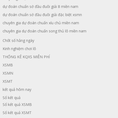
dự đoán chuẩn sớ đầu đuôi giải 8 miền nam
dự đoán chuẩn sớ đầu đuôi giải đặc biệt xsmn
chuyên gia dự đoán chuẩn xíu chủ miền nam
chuyên gia dự đoán chuẩn song thủ lô miền nam
Chốt số hằng ngày
Kinh nghiệm chơi lô
THỐNG KÊ KQXS MIỄN PHÍ
XSMB
XSMN
XSMT
kết quả hôm nay
Sổ kết quả
Sổ kết quả XSMB
Sổ kết quả XSMT