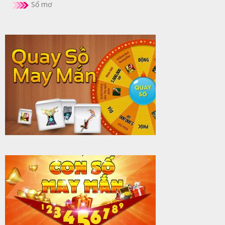
Sổ mơ