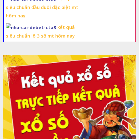
siêu chuẩn đầu đuôi đặc biệt mt
hôm nay
kết quả
siêu chuẩn lô 3 số mt hôm nay