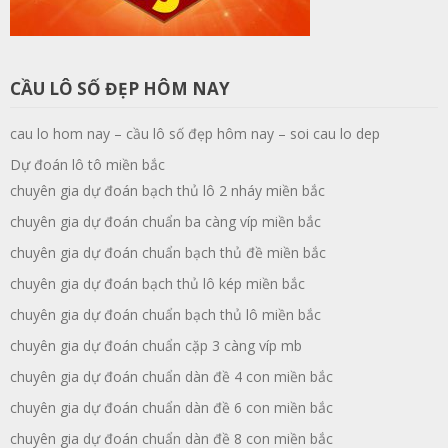
CẦU LÔ SỐ ĐẸP HÔM NAY
cau lo hom nay – cầu lô số đẹp hôm nay – soi cau lo dep
Dự đoán lô tô miền bắc
chuyên gia dự đoán bạch thủ lô 2 nháy miền bắc
chuyên gia dự đoán chuẩn ba càng víp miền bắc
chuyên gia dự đoán chuẩn bạch thủ đề miền bắc
chuyên gia dự đoán bạch thủ lô kép miền bắc
chuyên gia dự đoán chuẩn bạch thủ lô miền bắc
chuyên gia dự đoán chuẩn cặp 3 càng víp mb
chuyên gia dự đoán chuẩn dàn đề 4 con miền bắc
chuyên gia dự đoán chuẩn dàn đề 6 con miền bắc
chuyên gia dự đoán chuẩn dàn đề 8 con miền bắc