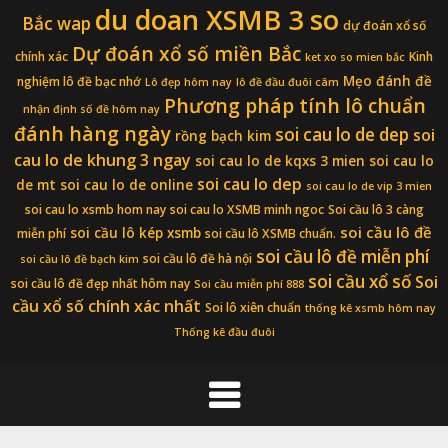
du doan XSMB 3 so
Bắc wap
dự đoán xổ số
Dự đoán xổ số miền Bắc
chính xác
Kinh
ket xo so mien bắc
Mẹo đánh đề
nghiệm lô đề bạc nhớ
Lô đẹp hôm nay
lô đề đầu đuôi câm
Phương pháp tính lô chuẩn
nhận định số đề hôm nay
đánh hàng ngày
soi cau lo de dep
soi
rồng bạch kim
cau lo de khung 3 ngay
soi cau lo de kqxs 3 mien
soi cau lo
soi cau lo dep
de mt
soi cau lo de online
soi cau lo de vip 3 mien
soi cau lo xsmb hom nay
soi cau lo XSMB minh ngoc
Soi cầu lô 3 càng
soi cầu lô đề
soi cầu lô kép xsmb
miễn phí
soi cầu lô XSMB chuẩn.
soi cầu lô đề miễn phí
soi cầu lô đề hà nội
soi cầu lô đề bạch kim
soi cầu xổ số
Soi
soi cầu lô đề đẹp nhất hôm nay
Soi cầu miễn phí 888
cầu xổ số chính xác nhất
Soi lô xiên chuẩn
thống kê xsmb hôm nay
Thống kê đầu đuôi