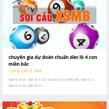
chuyên gia dự đoán chuẩn dàn lô 4 con
miền bắc
Tháng Tám 8, 2026
dan lo 6 so, dàn lô 6 số, dàn lô 6 số miền phí, dan lo 6,
dan lo 4 so, dàn lô 4…