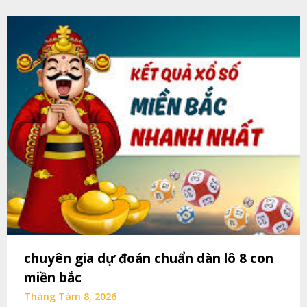
chuyên gia dự đoán chuẩn dàn lô 8 con
miền bắc
Tháng Tám 8, 2026