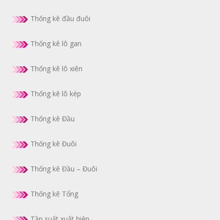
Thống kê đầu đuôi
Thống kê lô gan
Thống kê lô xiên
Thống kê lô kép
Thống kê Đầu
Thống kê Đuôi
Thống kê Đầu – Đuôi
Thống kê Tổng
Tần suất xuất hiện