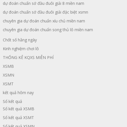
dự đoán chuẩn sớ đầu đuôi giải 8 miền nam
dự đoán chuẩn sớ đầu đuôi giải đặc biệt xsmn
chuyên gia dự đoán chuẩn xíu chủ miền nam
chuyên gia dự đoán chuẩn song thủ lô miền nam
Chốt số hằng ngày
Kinh nghiệm chơi lô
THỐNG KÊ KQXS MIỄN PHÍ
XSMB
XSMN
XSMT
kết quả hôm nay
Sổ kết quả
Sổ kết quả XSMB
Sổ kết quả XSMT
Sổ kết quả XSMN