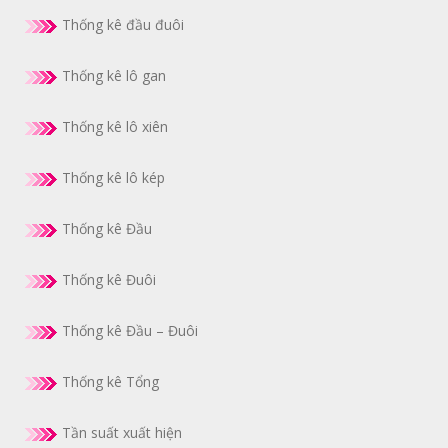
Thống kê đầu đuôi
Thống kê lô gan
Thống kê lô xiên
Thống kê lô kép
Thống kê Đầu
Thống kê Đuôi
Thống kê Đầu – Đuôi
Thống kê Tổng
Tần suất xuất hiện