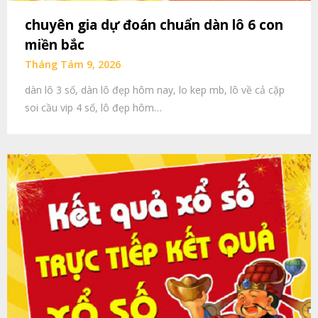
chuyên gia dự đoán chuẩn dàn lô 6 con
miền bắc
Tháng Tám 9, 2026
dàn lô 3 số, dàn lô đẹp hôm nay, lo kep mb, lô về cả cặp
soi cầu vip 4 số, lô đẹp hôm…