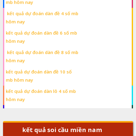
mb hôm nay
kết quả dự đoán dàn đề 4 số mb
hôm nay
kết quả dự đoán dàn đề 6 số mb
hôm nay
kết quả dự đoán dàn đề 8 số mb
hôm nay
kết quả dự đoán dàn đề 10 số
mb hôm nay
kết quả dự đoán dàn lô 4 số mb
hôm nay
kết quả soi cầu miền nam