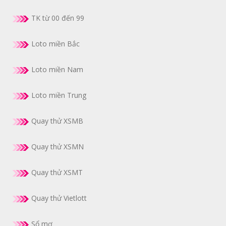
TK từ 00 đến 99
Loto miền Bắc
Loto miền Nam
Loto miền Trung
Quay thử XSMB
Quay thử XSMN
Quay thử XSMT
Quay thử Vietlott
Sổ mơ