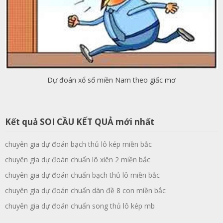
Dự đoán xổ số miền Nam theo giấc mơ
Kết quả SOI CẦU KẾT QUẢ mới nhất
chuyên gia dự đoán bạch thủ lô kép miền bắc
chuyên gia dự đoán chuẩn lô xiên 2 miền bắc
chuyên gia dự đoán chuẩn bạch thủ lô miền bắc
chuyên gia dự đoán chuẩn dàn đề 8 con miền bắc
chuyên gia dự đoán chuẩn song thủ lô kép mb