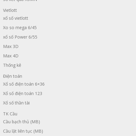
Vietlott
xổ số vietlott
Xo so mega 6/45
xổ số Power 6/55
Max 3D
Max 4D
Thống kê
Điện toán
Xổ số điện toán 6×36
Xổ số điện toán 123
Xổ số thần tài
TK Cầu
Cầu bạch thủ (MB)
Cầu lật liên tục (MB)