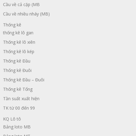
Cầu về cả cặp (MB
Cầu về nhiều nháy (MB)
Thống kê
thống kê lô gan
Thống kê lô xiên
Thống kê lô kép
Thống kê Đầu
Thống kê Đuôi
Thống kê Đầu – Đuôi
Thống kê Tổng
Tần suất xuất hiện
TK từ 00 đến 99
KQ Lô tô
Bảng loto MB