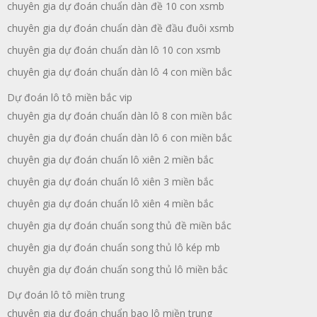
chuyên gia dự đoán chuẩn dàn đề 10 con xsmb
chuyên gia dự đoán chuẩn dàn đề đầu đuôi xsmb
chuyên gia dự đoán chuẩn dàn lô 10 con xsmb
chuyên gia dự đoán chuẩn dàn lô 4 con miền bắc
Dự đoán lô tô miền bắc vip
chuyên gia dự đoán chuẩn dàn lô 8 con miền bắc
chuyên gia dự đoán chuẩn dàn lô 6 con miền bắc
chuyên gia dự đoán chuẩn lô xiên 2 miền bắc
chuyên gia dự đoán chuẩn lô xiên 3 miền bắc
chuyên gia dự đoán chuẩn lô xiên 4 miền bắc
chuyên gia dự đoán chuẩn song thủ đề miền bắc
chuyên gia dự đoán chuẩn song thủ lô kép mb
chuyên gia dự đoán chuẩn song thủ lô miền bắc
Dự đoán lô tô miền trung
chuyên gia dự đoán chuẩn bao lô miền trung