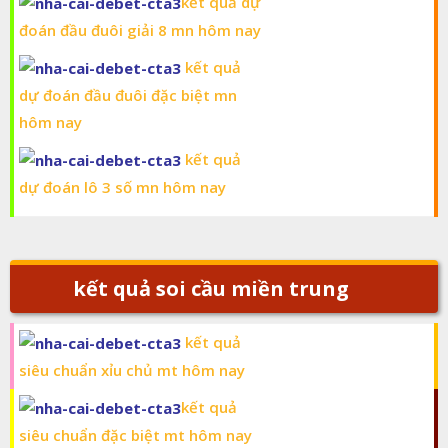
kết quả dự
đoán đầu đuôi giải 8 mn hôm nay
kết quả
dự đoán đầu đuôi đặc biệt mn
hôm nay
kết quả
dự đoán lô 3 số mn hôm nay
kết quả soi cầu miền trung
kết quả
siêu chuẩn xỉu chủ mt hôm nay
kết quả
siêu chuẩn đặc biệt mt hôm nay