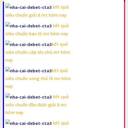
kết quả
siêu chuẩn giải 8 mt hôm nay
kết quả
siêu chuẩn bao lô mt hôm nay
kết quả
siêu chuẩn cặp xỉu chủ mt hôm
nay
kết quả
siêu chuẩn song thủ lô mt hôm
nay
kết quả
siêu chuẩn đầu đuôi giải 8 mt
hôm nay
kết quả