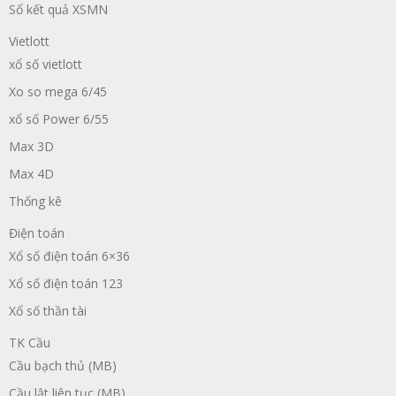
Sổ kết quả XSMN
Vietlott
xổ số vietlott
Xo so mega 6/45
xổ số Power 6/55
Max 3D
Max 4D
Thống kê
Điện toán
Xổ số điện toán 6×36
Xổ số điện toán 123
Xổ số thần tài
TK Cầu
Cầu bạch thủ (MB)
Cầu lật liên tục (MB)