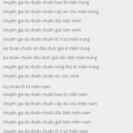
chuyên gia dự đoán chuẩn bao lô miền trung
chuyên gia dự đoán chuẩn cặp xíu chủ miền trung
chuyên gia dự đoán chuẩn đặc biệt xsmt
chuyên gia dự đoán chuẩn giải tám xsmt
chuyên gia dự đoán chuẩn lô 3 số miền trung
dự đoán chuẩn sớ đầu đuôi giải 8 miền trung
dự đoán chuẩn đầu đuôi giải đặc biệt miền trung
chuyên gia dự đoán chuẩn song thủ lô miền trung
chuyên gia dự đoán chuẩn xíu chủ xsmt
Dự đoán lô tô miền nam
chuyên gia dự đoán chuẩn bao lô miền nam
chuyên gia dự đoán chuẩn cặp xíu chủ miền nam
chuyên gia dự đoán chuẩn đặc biệt miền nam
chuyên gia dự đoán chuẩn giải tám miền nam
chuyên gia dự đoán chuẩn lô 3 số miền nam