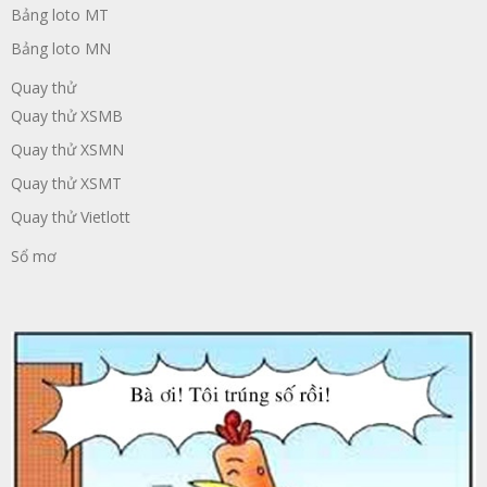
Bảng loto MT
Bảng loto MN
Quay thử
Quay thử XSMB
Quay thử XSMN
Quay thử XSMT
Quay thử Vietlott
Sổ mơ