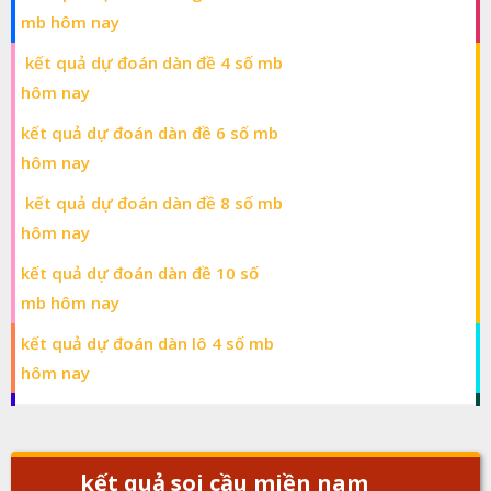
mb hôm nay
kết quả dự đoán dàn đề 4 số mb
hôm nay
kết quả dự đoán dàn đề 6 số mb
hôm nay
kết quả dự đoán dàn đề 8 số mb
hôm nay
kết quả dự đoán dàn đề 10 số
mb hôm nay
kết quả dự đoán dàn lô 4 số mb
hôm nay
kết quả soi cầu miền nam