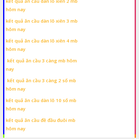
kết quả ăn cầu dàn lô xiên 2 mb
hôm nay
kết quả ăn cầu dàn lô xiên 3 mb
hôm nay
kết quả ăn cầu dàn lô xiên 4 mb
hôm nay
kết quả ăn cầu 3 càng mb hôm
nay
kết quả ăn cầu 3 càng 2 số mb
hôm nay
kết quả ăn cầu dàn lô 10 số mb
hôm nay
kết quả ăn cầu đề đầu đuôi mb
hôm nay