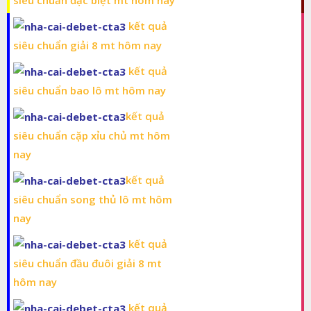
kết quả
siêu chuẩn giải 8 mt hôm nay
kết quả
siêu chuẩn bao lô mt hôm nay
kết quả
siêu chuẩn cặp xỉu chủ mt hôm
nay
kết quả
siêu chuẩn song thủ lô mt hôm
nay
kết quả
siêu chuẩn đầu đuôi giải 8 mt
hôm nay
kết quả