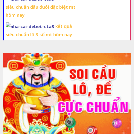
siêu chuẩn đầu đuôi đặc biệt mt
hôm nay
kết quả
siêu chuẩn lô 3 số mt hôm nay