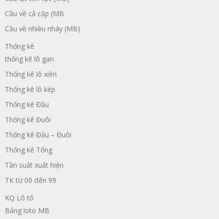
Cầu về cả cặp (MB
Cầu về nhiều nháy (MB)
Thống kê
thống kê lô gan
Thống kê lô xiên
Thống kê lô kép
Thống kê Đầu
Thống kê Đuôi
Thống kê Đầu – Đuôi
Thống kê Tổng
Tần suất xuất hiện
TK từ 00 đến 99
KQ Lô tô
Bảng loto MB