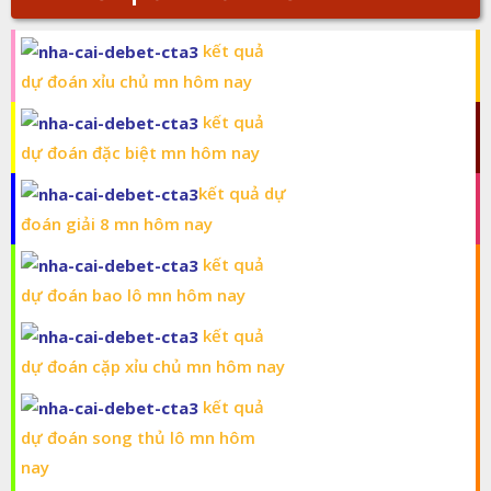
kết quả
dự đoán xỉu chủ mn hôm nay
kết quả
dự đoán đặc biệt mn hôm nay
kết quả dự
đoán giải 8 mn hôm nay
kết quả
dự đoán bao lô mn hôm nay
kết quả
dự đoán cặp xỉu chủ mn hôm nay
kết quả
dự đoán song thủ lô mn hôm
nay