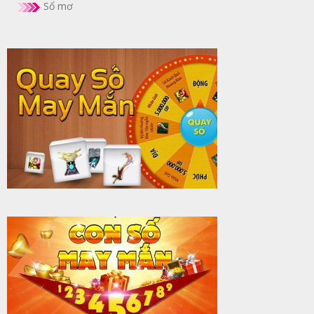
Sổ mơ