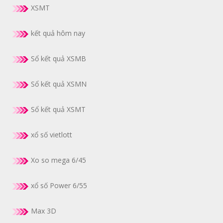
XSMT
kết quả hôm nay
Sổ kết quả XSMB
Sổ kết quả XSMN
Sổ kết quả XSMT
xổ số vietlott
Xo so mega 6/45
xổ số Power 6/55
Max 3D