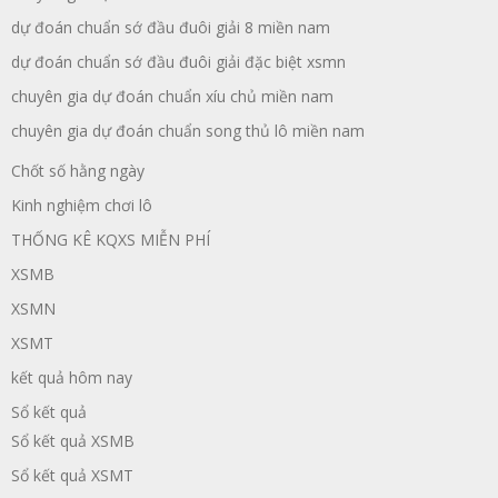
dự đoán chuẩn sớ đầu đuôi giải 8 miền nam
dự đoán chuẩn sớ đầu đuôi giải đặc biệt xsmn
chuyên gia dự đoán chuẩn xíu chủ miền nam
chuyên gia dự đoán chuẩn song thủ lô miền nam
Chốt số hằng ngày
Kinh nghiệm chơi lô
THỐNG KÊ KQXS MIỄN PHÍ
XSMB
XSMN
XSMT
kết quả hôm nay
Sổ kết quả
Sổ kết quả XSMB
Sổ kết quả XSMT