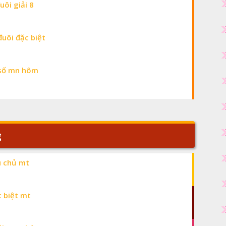
ôi giải 8
uôi đặc biệt
 số mn hôm
g
u chủ mt
c biệt mt