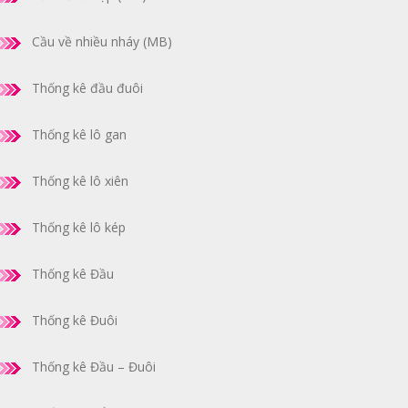
Cầu về nhiều nháy (MB)
Thống kê đầu đuôi
Thống kê lô gan
Thống kê lô xiên
Thống kê lô kép
Thống kê Đầu
Thống kê Đuôi
Thống kê Đầu – Đuôi