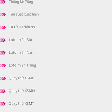
Thống kê Tổng
Tần suất xuất hiện
TK từ 00 đến 99
Loto miền Bắc
Loto miền Nam
Loto miền Trung
Quay thử XSMB
Quay thử XSMN
Quay thử XSMT