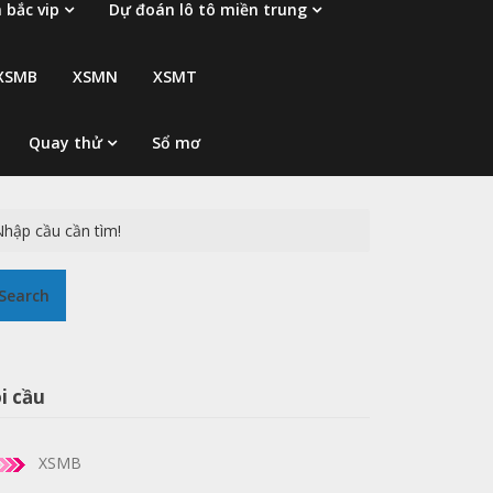
 bắc vip
Dự đoán lô tô miền trung
XSMB
XSMN
XSMT
Quay thử
Sổ mơ
Search
i cầu
XSMB