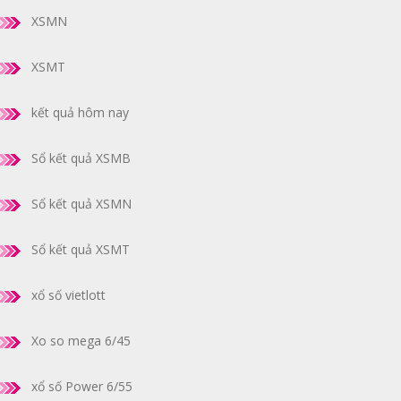
XSMN
XSMT
kết quả hôm nay
Sổ kết quả XSMB
Sổ kết quả XSMN
Sổ kết quả XSMT
xổ số vietlott
Xo so mega 6/45
xổ số Power 6/55