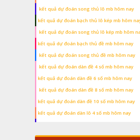
kết quả dự đoán song thủ lô mb hôm nay
kết quả dự đoán bạch thủ lô kép mb hôm na
kết quả dự đoán song thủ lô kép mb hôm n
kết quả dự đoán bạch thủ đề mb hôm nay
kết quả dự đoán song thủ đề mb hôm nay
kết quả dự đoán dàn đề 4 số mb hôm nay
kết quả dự đoán dàn đề 6 số mb hôm nay
kết quả dự đoán dàn đề 8 số mb hôm nay
kết quả dự đoán dàn đề 10 số mb hôm nay
kết quả dự đoán dàn lô 4 số mb hôm nay