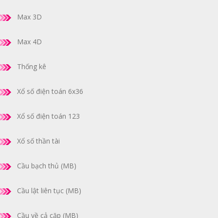
Max 3D
Max 4D
Thống kê
Xổ số điện toán 6x36
Xổ số điện toán 123
Xổ số thần tài
Cầu bạch thủ (MB)
Cầu lật liên tục (MB)
Cầu về cả cặp (MB)