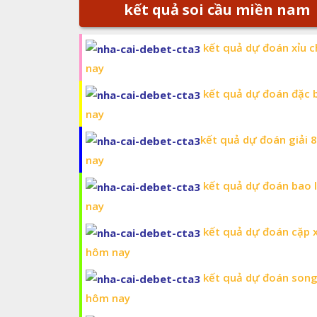
kết quả soi cầu miền nam
kết quả dự đoán xỉu 
nay
kết quả dự đoán đặc 
nay
kết quả dự đoán giải
nay
kết quả dự đoán bao
nay
kết quả dự đoán cặp 
hôm nay
kết quả dự đoán song
hôm nay