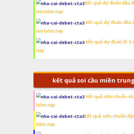
kết quả dự đoán đầu đu
mn hôm nay
kết quả dự đoán đầu đ
mn hôm nay
kết quả dự đoán lô 3
nay
kết quả soi cầu miền trun
kết quả siêu chuẩn xỉ
hôm nay
kết quả siêu chuẩn đặ
hôm nay