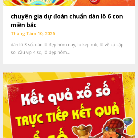
chuyên gia dự đoán chuẩn dàn lô 6 con
miền bắc
Tháng Tám 10, 2026
dàn lô 3 số, dàn lô đẹp hôm nay, lo kep mb, lô về cả cặp
soi cầu vip 4 số, lô đẹp hôm…