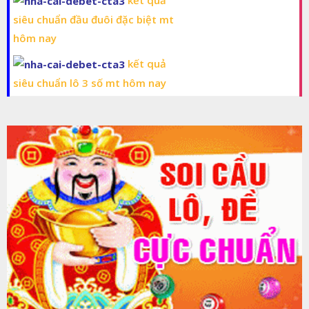
siêu chuẩn đầu đuôi đặc biệt mt
hôm nay
kết quả
siêu chuẩn lô 3 số mt hôm nay