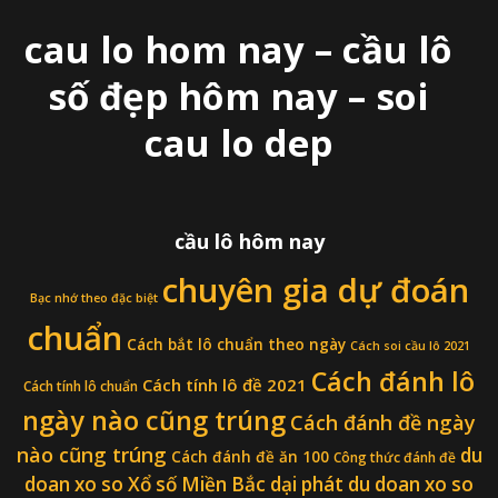
Skip
cau lo hom nay – cầu lô
to
content
số đẹp hôm nay – soi
cau lo dep
cầu lô hôm nay
chuyên gia dự đoán
Bạc nhớ theo đặc biệt
chuẩn
Cách bắt lô chuẩn theo ngày
Cách soi cầu lô 2021
Cách đánh lô
Cách tính lô đề 2021
Cách tính lô chuẩn
ngày nào cũng trúng
Cách đánh đề ngày
nào cũng trúng
du
Cách đánh đề ăn 100
Công thức đánh đề
doan xo so Xổ số Miền Bắc dại phát
du doan xo so