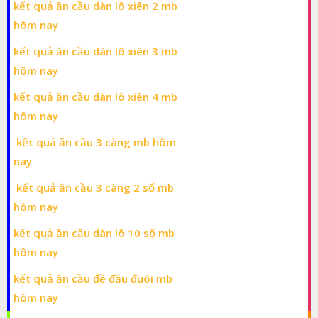
kết quả ăn cầu dàn lô xiên 2 mb
hôm nay
kết quả ăn cầu dàn lô xiên 3 mb
hôm nay
kết quả ăn cầu dàn lô xiên 4 mb
hôm nay
kết quả ăn cầu 3 càng mb hôm
nay
kết quả ăn cầu 3 càng 2 số mb
hôm nay
kết quả ăn cầu dàn lô 10 số mb
hôm nay
kết quả ăn cầu đề đầu đuôi mb
hôm nay