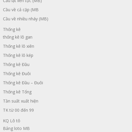
Cầu lật liên tục (MB)
Cầu về cả cặp (MB
Cầu về nhiều nháy (MB)
Thống kê
thống kê lô gan
Thống kê lô xiên
Thống kê lô kép
Thống kê Đầu
Thống kê Đuôi
Thống kê Đầu – Đuôi
Thống kê Tổng
Tần suất xuất hiện
TK từ 00 đến 99
KQ Lô tô
Bảng loto MB