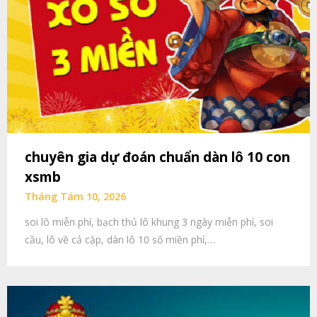
chuyên gia dự đoán chuẩn dàn lô 10 con
xsmb
Tháng Tám 10, 2026
soi lô miễn phí, bạch thủ lô khung 3 ngày miễn phí, soi
cầu, lô về cả cặp, dàn lô 10 số miền phí,…