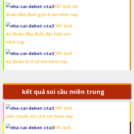
kết quả dự
đoán đầu đuôi giải 8 mn hôm nay
kết quả
dự đoán đầu đuôi đặc biệt mn
hôm nay
kết quả
dự đoán lô 3 số mn hôm nay
kết quả soi cầu miền trung
kết quả
siêu chuẩn xỉu chủ mt hôm nay
kết quả