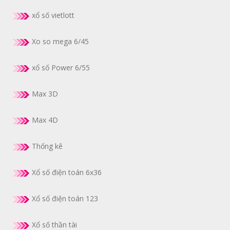
xổ số vietlott
Xo so mega 6/45
xổ số Power 6/55
Max 3D
Max 4D
Thống kê
Xổ số điện toán 6x36
Xổ số điện toán 123
Xổ số thần tài