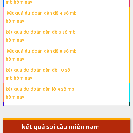
mb hôm nay
kết quả dự đoán dàn đề 4 số mb
hôm nay
kết quả dự đoán dàn đề 6 số mb
hôm nay
kết quả dự đoán dàn đề 8 số mb
hôm nay
kết quả dự đoán dàn đề 10 số
mb hôm nay
kết quả dự đoán dàn lô 4 số mb
hôm nay
kết quả soi cầu miền nam