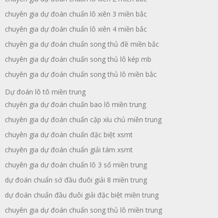
chuyên gia dự đoán chuẩn lô xiên 3 miền bắc
chuyên gia dự đoán chuẩn lô xiên 4 miền bắc
chuyên gia dự đoán chuẩn song thủ đề miền bắc
chuyên gia dự đoán chuẩn song thủ lô kép mb
chuyên gia dự đoán chuẩn song thủ lô miền bắc
Dự đoán lô tô miền trung
chuyên gia dự đoán chuẩn bao lô miền trung
chuyên gia dự đoán chuẩn cặp xíu chủ miền trung
chuyên gia dự đoán chuẩn đặc biệt xsmt
chuyên gia dự đoán chuẩn giải tám xsmt
chuyên gia dự đoán chuẩn lô 3 số miền trung
dự đoán chuẩn sớ đầu đuôi giải 8 miền trung
dự đoán chuẩn đầu đuôi giải đặc biệt miền trung
chuyên gia dự đoán chuẩn song thủ lô miền trung