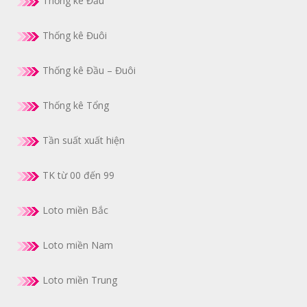
Thống kê Đầu
Thống kê Đuôi
Thống kê Đầu – Đuôi
Thống kê Tổng
Tần suất xuất hiện
TK từ 00 đến 99
Loto miền Bắc
Loto miền Nam
Loto miền Trung