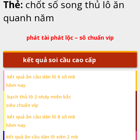
Thẻ:
chốt số song thủ lô ăn
quanh năm
phát tài phát lộc – sô chuẩn vip
kết quả soi cầu cao cấp
kết quả ăn cầu dàn lô 6 số mb
hôm nay
bạch thủ lô 2 nháy miền bắc
siêu chuẩn víp
kết quả ăn cầu dàn lô 8 số mb
hôm nay
kết quả ăn cầu dàn lô xiên 2 mb