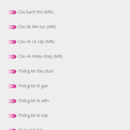
Cầu bạch thủ (MB)
Cầu lật liên tục (MB)
Cầu về cả cặp (MB)
Cầu về nhiều nháy (MB)
Thống kê đầu đuôi
Thống kê lô gan
Thống kê lô xiên
Thống kê lô kép