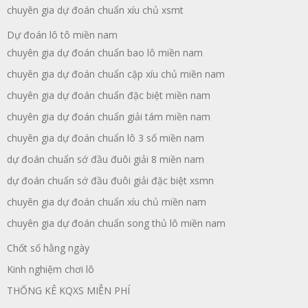
chuyên gia dự đoán chuẩn xíu chủ xsmt
Dự đoán lô tô miền nam
chuyên gia dự đoán chuẩn bao lô miền nam
chuyên gia dự đoán chuẩn cặp xíu chủ miền nam
chuyên gia dự đoán chuẩn đặc biệt miền nam
chuyên gia dự đoán chuẩn giải tám miền nam
chuyên gia dự đoán chuẩn lô 3 số miền nam
dự đoán chuẩn sớ đầu đuôi giải 8 miền nam
dự đoán chuẩn sớ đầu đuôi giải đặc biệt xsmn
chuyên gia dự đoán chuẩn xíu chủ miền nam
chuyên gia dự đoán chuẩn song thủ lô miền nam
Chốt số hằng ngày
Kinh nghiệm chơi lô
THỐNG KÊ KQXS MIỄN PHÍ