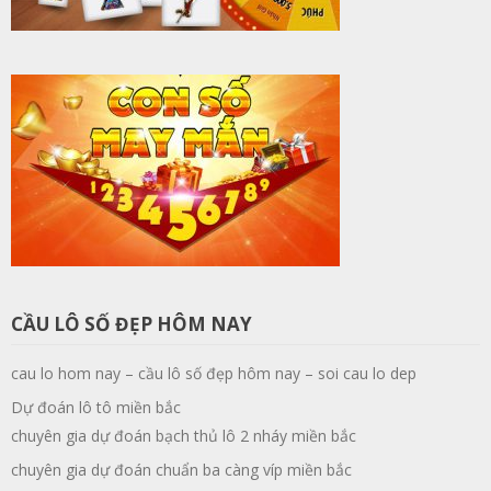
CẦU LÔ SỐ ĐẸP HÔM NAY
cau lo hom nay – cầu lô số đẹp hôm nay – soi cau lo dep
Dự đoán lô tô miền bắc
chuyên gia dự đoán bạch thủ lô 2 nháy miền bắc
chuyên gia dự đoán chuẩn ba càng víp miền bắc