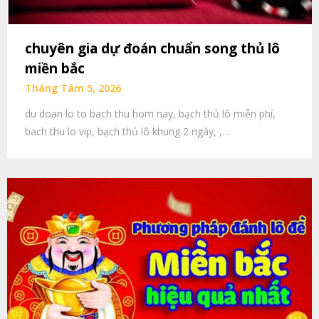
chuyên gia dự đoán chuẩn song thủ lô
miền bắc
Tháng Tám 5, 2026
du doan lo to bach thu hom nay, bạch thủ lô miễn phí,
bach thu lo vip, bạch thủ lô khung 2 ngày, ,…