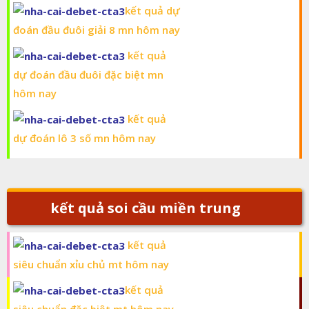
kết quả dự
đoán đầu đuôi giải 8 mn hôm nay
kết quả
dự đoán đầu đuôi đặc biệt mn
hôm nay
kết quả
dự đoán lô 3 số mn hôm nay
kết quả soi cầu miền trung
kết quả
siêu chuẩn xỉu chủ mt hôm nay
kết quả
siêu chuẩn đặc biệt mt hôm nay