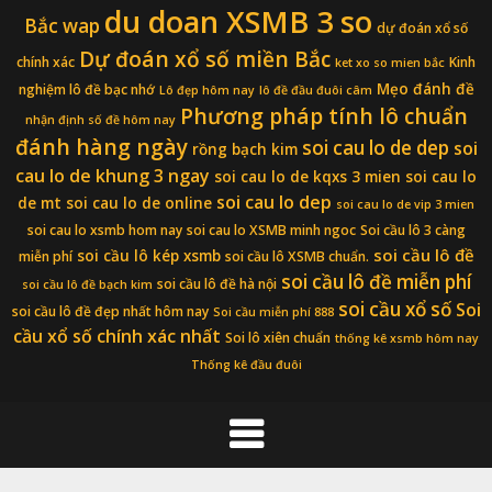
du doan XSMB 3 so
Bắc wap
dự đoán xổ số
Dự đoán xổ số miền Bắc
chính xác
Kinh
ket xo so mien bắc
Mẹo đánh đề
nghiệm lô đề bạc nhớ
Lô đẹp hôm nay
lô đề đầu đuôi câm
Phương pháp tính lô chuẩn
nhận định số đề hôm nay
đánh hàng ngày
soi cau lo de dep
soi
rồng bạch kim
cau lo de khung 3 ngay
soi cau lo de kqxs 3 mien
soi cau lo
soi cau lo dep
de mt
soi cau lo de online
soi cau lo de vip 3 mien
soi cau lo xsmb hom nay
soi cau lo XSMB minh ngoc
Soi cầu lô 3 càng
soi cầu lô đề
soi cầu lô kép xsmb
miễn phí
soi cầu lô XSMB chuẩn.
soi cầu lô đề miễn phí
soi cầu lô đề hà nội
soi cầu lô đề bạch kim
soi cầu xổ số
Soi
soi cầu lô đề đẹp nhất hôm nay
Soi cầu miễn phí 888
cầu xổ số chính xác nhất
Soi lô xiên chuẩn
thống kê xsmb hôm nay
Thống kê đầu đuôi