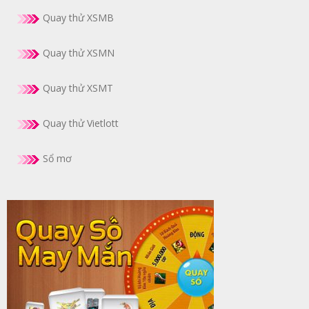
Quay thử XSMB
Quay thử XSMN
Quay thử XSMT
Quay thử Vietlott
Sổ mơ