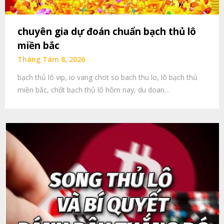
chuyên gia dự đoán chuẩn bạch thủ lô
miền bắc
Tháng Tám 8, 2026
bạch thủ lô vip, io vang chot so bach thu lo, lô bạch thủ
miền bắc, chốt bạch thủ lô hôm nay, du doan…