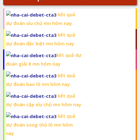
kết quả
dự đoán xỉu chủ mn hôm nay
kết quả
dự đoán đặc biệt mn hôm nay
kết quả dự
đoán giải 8 mn hôm nay
kết quả
dự đoán bao lô mn hôm nay
kết quả
dự đoán cặp xỉu chủ mn hôm nay
kết quả
dự đoán song thủ lô mn hôm
nay