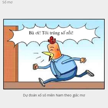
Sổ mơ
Dự đoán xổ số miền Nam theo giấc mơ