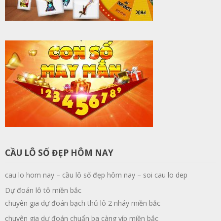
CẦU LÔ SỐ ĐẸP HÔM NAY
cau lo hom nay – cầu lô số đẹp hôm nay – soi cau lo dep
Dự đoán lô tô miền bắc
chuyên gia dự đoán bạch thủ lô 2 nháy miền bắc
chuyên gia dự đoán chuẩn ba càng víp miền bắc