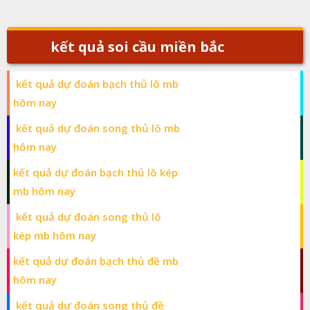
kết quả soi cầu miền bắc
kết quả dự đoán bạch thủ lô mb
hôm nay
kết quả dự đoán song thủ lô mb
hôm nay
kết quả dự đoán bạch thủ lô kép
mb hôm nay
kết quả dự đoán song thủ lô
kép mb hôm nay
kết quả dự đoán bạch thủ đề mb
hôm nay
kết quả dự đoán song thủ đề