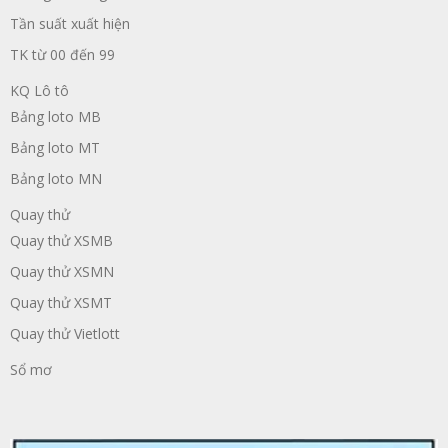
Tần suất xuất hiện
TK từ 00 đến 99
KQ Lô tô
Bảng loto MB
Bảng loto MT
Bảng loto MN
Quay thử
Quay thử XSMB
Quay thử XSMN
Quay thử XSMT
Quay thử Vietlott
Sổ mơ