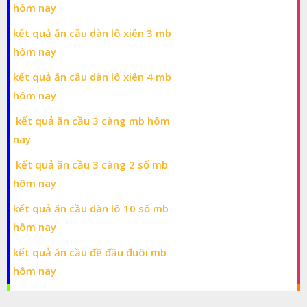
hôm nay
kết quả ăn cầu dàn lô xiên 3 mb
hôm nay
kết quả ăn cầu dàn lô xiên 4 mb
hôm nay
kết quả ăn cầu 3 càng mb hôm
nay
kết quả ăn cầu 3 càng 2 số mb
hôm nay
kết quả ăn cầu dàn lô 10 số mb
hôm nay
kết quả ăn cầu đề đầu đuôi mb
hôm nay