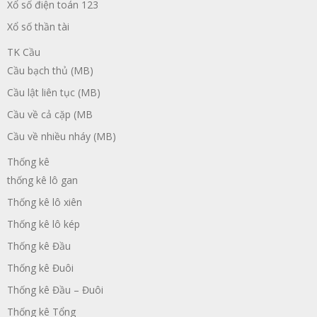
Xổ số điện toán 123
Xổ số thần tài
TK Cầu
Cầu bạch thủ (MB)
Cầu lật liên tục (MB)
Cầu về cả cặp (MB
Cầu về nhiều nháy (MB)
Thống kê
thống kê lô gan
Thống kê lô xiên
Thống kê lô kép
Thống kê Đầu
Thống kê Đuôi
Thống kê Đầu – Đuôi
Thống kê Tổng