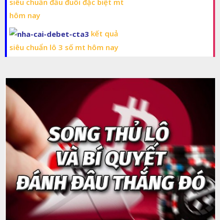
siêu chuẩn đầu đuôi đặc biệt mt
hôm nay
kết quả
siêu chuẩn lô 3 số mt hôm nay