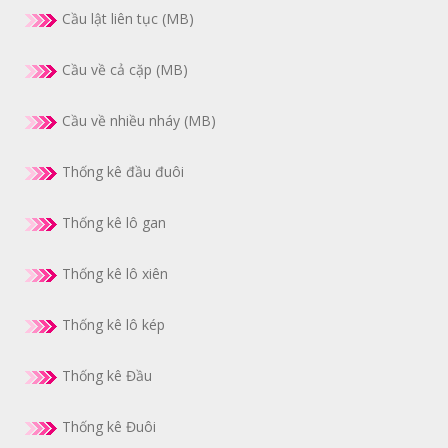
Cầu lật liên tục (MB)
Cầu về cả cặp (MB)
Cầu về nhiều nháy (MB)
Thống kê đầu đuôi
Thống kê lô gan
Thống kê lô xiên
Thống kê lô kép
Thống kê Đầu
Thống kê Đuôi