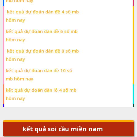
mb hôm nay
kết quả dự đoán dàn đề 4 số mb
hôm nay
kết quả dự đoán dàn đề 6 số mb
hôm nay
kết quả dự đoán dàn đề 8 số mb
hôm nay
kết quả dự đoán dàn đề 10 số
mb hôm nay
kết quả dự đoán dàn lô 4 số mb
hôm nay
kết quả soi cầu miền nam