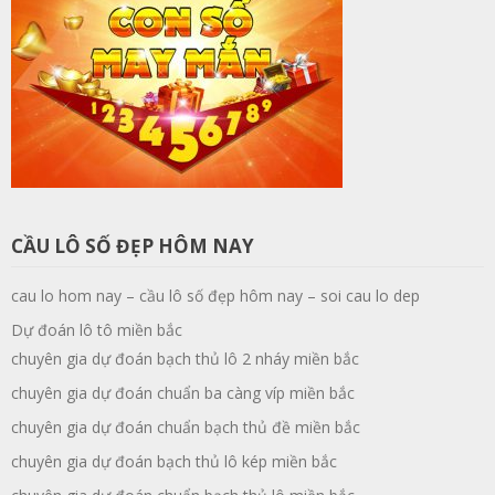
CẦU LÔ SỐ ĐẸP HÔM NAY
cau lo hom nay – cầu lô số đẹp hôm nay – soi cau lo dep
Dự đoán lô tô miền bắc
chuyên gia dự đoán bạch thủ lô 2 nháy miền bắc
chuyên gia dự đoán chuẩn ba càng víp miền bắc
chuyên gia dự đoán chuẩn bạch thủ đề miền bắc
chuyên gia dự đoán bạch thủ lô kép miền bắc