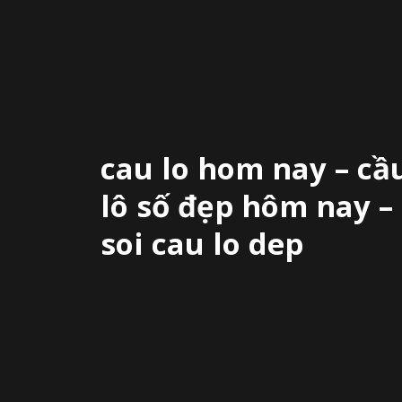
Skip
to
content
cau lo hom nay – cầ
lô số đẹp hôm nay –
soi cau lo dep