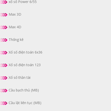
xổ số Power 6/55
Max 3D
Max 4D
Thống kê
Xổ số điện toán 6x36
Xổ số điện toán 123
Xổ số thần tài
Cầu bạch thủ (MB)
Cầu lật liên tục (MB)