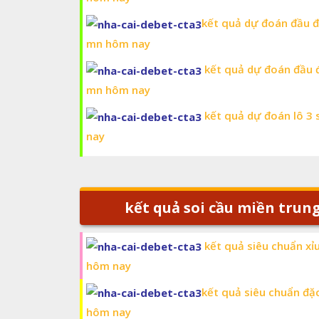
kết quả dự đoán đầu đu
mn hôm nay
kết quả dự đoán đầu đ
mn hôm nay
kết quả dự đoán lô 3
nay
kết quả soi cầu miền trun
kết quả siêu chuẩn xỉ
hôm nay
kết quả siêu chuẩn đặ
hôm nay