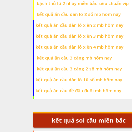
bạch thủ lô 2 nháy miền bắc siêu chuẩn víp
kết quả ăn cầu dàn lô 8 số mb hôm nay
kết quả ăn cầu dàn lô xiên 2 mb hôm nay
kết quả ăn cầu dàn lô xiên 3 mb hôm nay
kết quả ăn cầu dàn lô xiên 4 mb hôm nay
kết quả ăn cầu 3 càng mb hôm nay
kết quả ăn cầu 3 càng 2 số mb hôm nay
kết quả ăn cầu dàn lô 10 số mb hôm nay
kết quả ăn cầu đề đầu đuôi mb hôm nay
kết quả soi cầu miền bắc