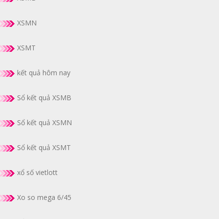
XSMN
XSMT
kết quả hôm nay
Sổ kết quả XSMB
Sổ kết quả XSMN
Sổ kết quả XSMT
xổ số vietlott
Xo so mega 6/45