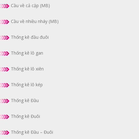
Cầu về cả cặp (MB)
Cầu về nhiều nháy (MB)
Thống kê đầu đuôi
Thống kê lô gan
Thống kê lô xiên
Thống kê lô kép
Thống kê Đầu
Thống kê Đuôi
Thống kê Đầu – Đuôi