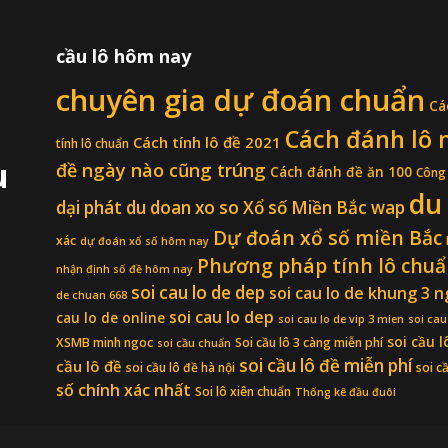
cầu lô hôm nay
chuyên gia dự đoán chuẩn
Cá
Cách đánh lô 
Cách tính lô đề 2021
tính lô chuẩn
u
đề ngày nào cũng trúng
Cách đánh đề ăn 100
Công
du
dại phát
du doan xo so Xổ số Miền Bắc wap
Dự đoán xổ số miền Bắc
xác
dự đoán xổ số hôm nay
Phương pháp tính lô chu
nhận định số đề hôm nay
soi cau lo de dep
soi cau lo de khung 3 
de chuan 668
soi cau lo dep
cau lo de online
soi cau lo de vip 3 mien
soi cau
soi cầu 
XSMB minh ngoc
Soi cầu lô 3 càng miễn phí
soi cầu chuẩn
soi cầu lô đề miễn phí
cầu lô đề
soi cầu lô đề hà nội
soi c
số chính xác nhất
Soi lô xiên chuẩn
Thống kê đầu đuôi