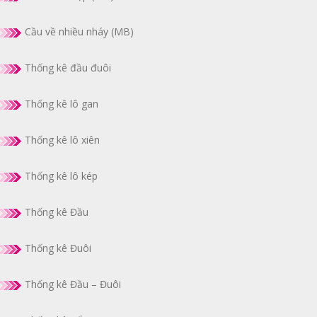
Cầu về nhiều nháy (MB)
Thống kê đầu đuôi
Thống kê lô gan
Thống kê lô xiên
Thống kê lô kép
Thống kê Đầu
Thống kê Đuôi
Thống kê Đầu – Đuôi