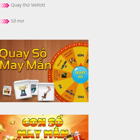
Quay thử Vietlott
Sổ mơ