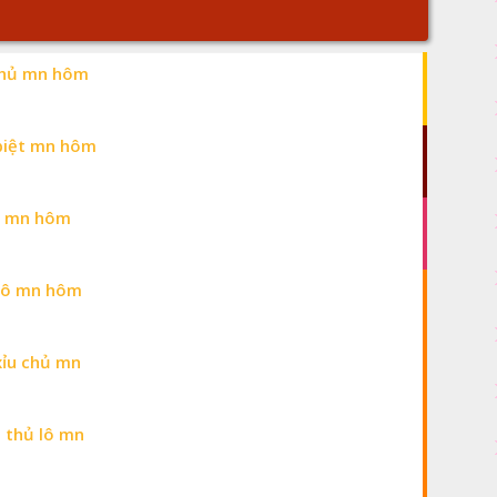
chủ mn hôm
biệt mn hôm
 8 mn hôm
 lô mn hôm
xỉu chủ mn
 thủ lô mn