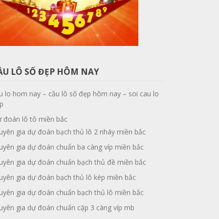
ẦU LÔ SỐ ĐẸP HÔM NAY
u lo hom nay – cầu lô số đẹp hôm nay – soi cau lo
p
 đoán lô tô miền bắc
uyên gia dự đoán bạch thủ lô 2 nháy miền bắc
uyên gia dự đoán chuẩn ba càng víp miền bắc
uyên gia dự đoán chuẩn bạch thủ đề miền bắc
uyên gia dự đoán bạch thủ lô kép miền bắc
uyên gia dự đoán chuẩn bạch thủ lô miền bắc
uyên gia dự đoán chuẩn cặp 3 càng víp mb