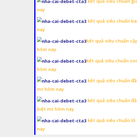
kết quả siêu chuẩn gi
nay
kết quả siêu chuẩn b
nay
kết quả siêu chuẩn cặ
hôm nay
kết quả siêu chuẩn so
hôm nay
kết quả siêu chuẩn đầ
mt hôm nay
kết quả siêu chuẩn đầ
biệt mt hôm nay
kết quả siêu chuẩn lô
nay