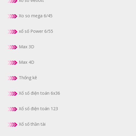
xổ số vietlott
Xo so mega 6/45
xổ số Power 6/55
Max 3D
Max 4D
Thống kê
Xổ số điện toán 6x36
Xổ số điện toán 123
Xổ số thần tài