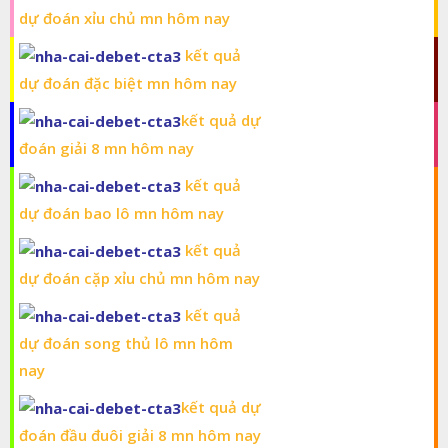
dự đoán xỉu chủ mn hôm nay
kết quả
dự đoán đặc biệt mn hôm nay
kết quả dự
đoán giải 8 mn hôm nay
kết quả
dự đoán bao lô mn hôm nay
kết quả
dự đoán cặp xỉu chủ mn hôm nay
kết quả
dự đoán song thủ lô mn hôm
nay
kết quả dự
đoán đầu đuôi giải 8 mn hôm nay