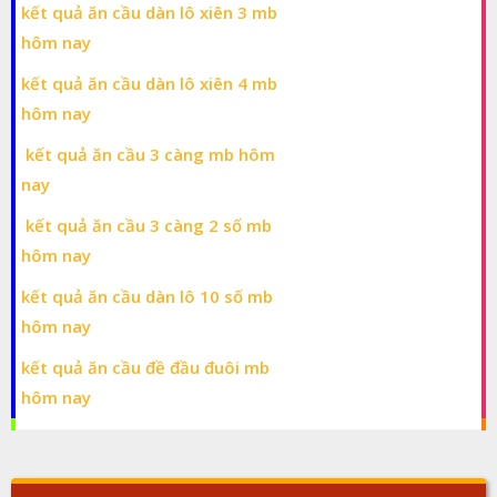
kết quả ăn cầu dàn lô xiên 3 mb
hôm nay
kết quả ăn cầu dàn lô xiên 4 mb
hôm nay
kết quả ăn cầu 3 càng mb hôm
nay
kết quả ăn cầu 3 càng 2 số mb
hôm nay
kết quả ăn cầu dàn lô 10 số mb
hôm nay
kết quả ăn cầu đề đầu đuôi mb
hôm nay