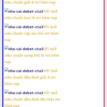
siêu chuẩn giải 8 mt hôm nay
kết quả
siêu chuẩn bao lô mt hôm nay
kết quả
siêu chuẩn cặp xỉu chủ mt hôm
nay
kết quả
siêu chuẩn song thủ lô mt hôm
nay
kết quả
siêu chuẩn đầu đuôi giải 8 mt
hôm nay
kết quả
siêu chuẩn đầu đuôi đặc biệt mt
hôm nay