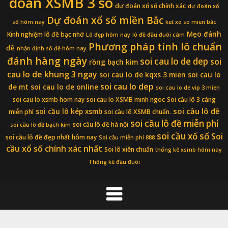
doan XSMB 3 so
dự đoán xổ số chính xác
dự đoán xổ
Dự đoán xổ số miền Bắc
số hôm nay
ket xo so mien bắc
Mẹo đánh
Kinh nghiệm lô đề bạc nhớ
Lô đẹp hôm nay
lô đề đầu đuôi câm
Phương pháp tính lô chuẩn
đề
nhận định số đề hôm nay
đánh hàng ngày
soi cau lo de dep
soi
rồng bạch kim
cau lo de khung 3 ngay
soi cau lo de kqxs 3 mien
soi cau lo
soi cau lo dep
de mt
soi cau lo de online
soi cau lo de vip 3 mien
soi cau lo xsmb hom nay
soi cau lo XSMB minh ngoc
Soi cầu lô 3 càng
soi cầu lô đề
soi cầu lô kép xsmb
miễn phí
soi cầu lô XSMB chuẩn.
soi cầu lô đề miễn phí
soi cầu lô đề hà nội
soi cầu lô đề bạch kim
soi cầu xổ số
Soi
soi cầu lô đề đẹp nhất hôm nay
Soi cầu miễn phí 888
cầu xổ số chính xác nhất
Soi lô xiên chuẩn
thống kê xsmb hôm nay
Thống kê đầu đuôi