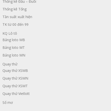
Thống kê Đầu – Đuôi
Thống kê Tổng
Tần suất xuất hiện
TK từ 00 đến 99
KQ Lô tô
Bảng loto MB
Bảng loto MT
Bảng loto MN
Quay thử
Quay thử XSMB
Quay thử XSMN
Quay thử XSMT
Quay thử Vietlott
Sổ mơ