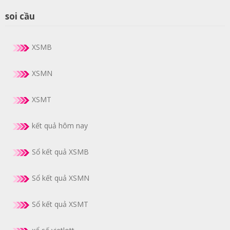
soi cầu
XSMB
XSMN
XSMT
kết quả hôm nay
Sổ kết quả XSMB
Sổ kết quả XSMN
Sổ kết quả XSMT