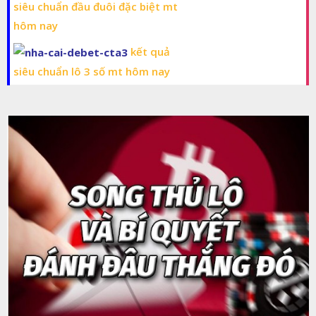
siêu chuẩn đầu đuôi đặc biệt mt
hôm nay
kết quả
siêu chuẩn lô 3 số mt hôm nay