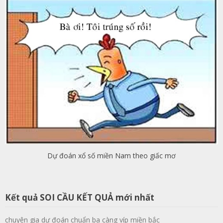
Dự đoán xổ số miền Nam theo giấc mơ
Kết quả SOI CẦU KẾT QUẢ mới nhất
chuyên gia dự đoán chuẩn ba càng víp miền bắc