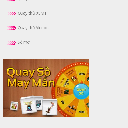
Quay thử XSMT
Quay thử Vietlott
Sổ mơ