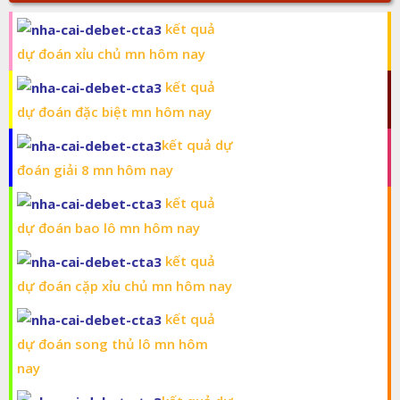
kết quả
dự đoán xỉu chủ mn hôm nay
kết quả
dự đoán đặc biệt mn hôm nay
kết quả dự
đoán giải 8 mn hôm nay
kết quả
dự đoán bao lô mn hôm nay
kết quả
dự đoán cặp xỉu chủ mn hôm nay
kết quả
dự đoán song thủ lô mn hôm
nay