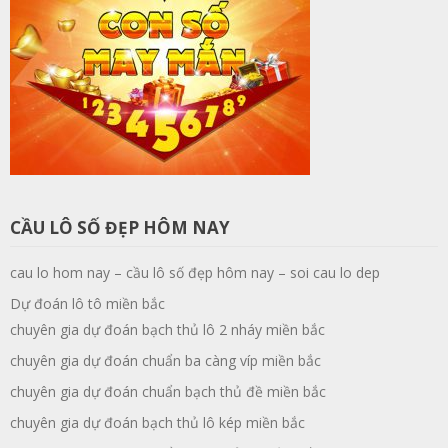
CẦU LÔ SỐ ĐẸP HÔM NAY
cau lo hom nay – cầu lô số đẹp hôm nay – soi cau lo dep
Dự đoán lô tô miền bắc
chuyên gia dự đoán bạch thủ lô 2 nháy miền bắc
chuyên gia dự đoán chuẩn ba càng víp miền bắc
chuyên gia dự đoán chuẩn bạch thủ đề miền bắc
chuyên gia dự đoán bạch thủ lô kép miền bắc