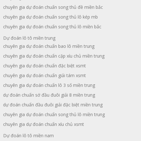
chuyên gia dự đoán chuẩn song thủ đề miền bắc
chuyên gia dự đoán chuẩn song thủ lô kép mb
chuyên gia dự đoán chuẩn song thủ lô miền bắc
Dự đoán lô tô miền trung
chuyên gia dự đoán chuẩn bao lô miền trung
chuyên gia dự đoán chuẩn cặp xíu chủ miền trung
chuyên gia dự đoán chuẩn đặc biệt xsmt
chuyên gia dự đoán chuẩn giải tám xsmt
chuyên gia dự đoán chuẩn lô 3 số miền trung
dự đoán chuẩn sớ đầu đuôi giải 8 miền trung
dự đoán chuẩn đầu đuôi giải đặc biệt miền trung
chuyên gia dự đoán chuẩn song thủ lô miền trung
chuyên gia dự đoán chuẩn xíu chủ xsmt
Dự đoán lô tô miền nam