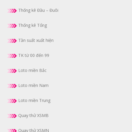
Thống kê Đầu – Đuôi
Thống kê Tổng
Tần suất xuất hiện
TK từ 00 đến 99
Loto miền Bắc
Loto miền Nam
Loto miền Trung
Quay thử XSMB
Quay thử XSMN