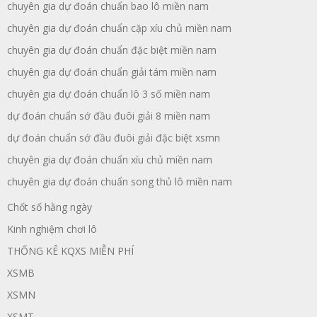
chuyên gia dự đoán chuẩn bao lô miền nam
chuyên gia dự đoán chuẩn cặp xíu chủ miền nam
chuyên gia dự đoán chuẩn đặc biệt miền nam
chuyên gia dự đoán chuẩn giải tám miền nam
chuyên gia dự đoán chuẩn lô 3 số miền nam
dự đoán chuẩn sớ đầu đuôi giải 8 miền nam
dự đoán chuẩn sớ đầu đuôi giải đặc biệt xsmn
chuyên gia dự đoán chuẩn xíu chủ miền nam
chuyên gia dự đoán chuẩn song thủ lô miền nam
Chốt số hằng ngày
Kinh nghiệm chơi lô
THỐNG KÊ KQXS MIỄN PHÍ
XSMB
XSMN
XSMT