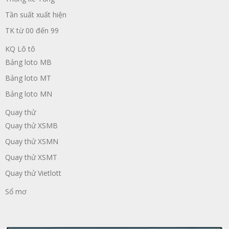
Tần suất xuất hiện
TK từ 00 đến 99
KQ Lô tô
Bảng loto MB
Bảng loto MT
Bảng loto MN
Quay thử
Quay thử XSMB
Quay thử XSMN
Quay thử XSMT
Quay thử Vietlott
Sổ mơ