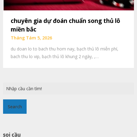
chuyên gia dự đoán chuẩn song thủ lô
miền bắc
Tháng Tám 5, 2026
du doan lo to bach thu hom nay, bạch thủ lô miễn phí,
bach thu lo vip, bạch thủ lô khung 2 ngày, ,…
Search
soi cầu