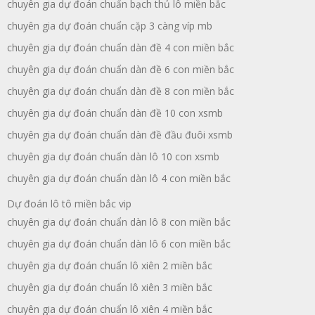
chuyên gia dự đoán chuẩn bạch thủ lô miền bắc
chuyên gia dự đoán chuẩn cặp 3 càng víp mb
chuyên gia dự đoán chuẩn dàn đề 4 con miền bắc
chuyên gia dự đoán chuẩn dàn đề 6 con miền bắc
chuyên gia dự đoán chuẩn dàn đề 8 con miền bắc
chuyên gia dự đoán chuẩn dàn đề 10 con xsmb
chuyên gia dự đoán chuẩn dàn đề đầu đuôi xsmb
chuyên gia dự đoán chuẩn dàn lô 10 con xsmb
chuyên gia dự đoán chuẩn dàn lô 4 con miền bắc
Dự đoán lô tô miền bắc vip
chuyên gia dự đoán chuẩn dàn lô 8 con miền bắc
chuyên gia dự đoán chuẩn dàn lô 6 con miền bắc
chuyên gia dự đoán chuẩn lô xiên 2 miền bắc
chuyên gia dự đoán chuẩn lô xiên 3 miền bắc
chuyên gia dự đoán chuẩn lô xiên 4 miền bắc