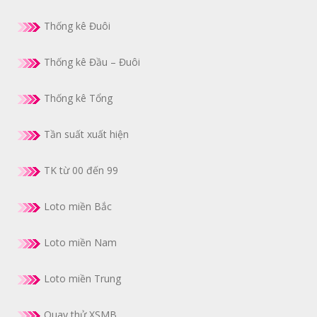
Thống kê Đuôi
Thống kê Đầu – Đuôi
Thống kê Tổng
Tần suất xuất hiện
TK từ 00 đến 99
Loto miền Bắc
Loto miền Nam
Loto miền Trung
Quay thử XSMB