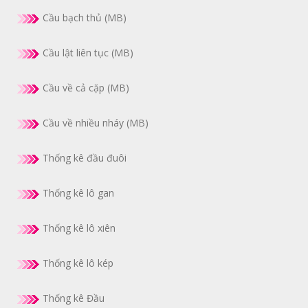
Cầu bạch thủ (MB)
Cầu lật liên tục (MB)
Cầu về cả cặp (MB)
Cầu về nhiều nháy (MB)
Thống kê đầu đuôi
Thống kê lô gan
Thống kê lô xiên
Thống kê lô kép
Thống kê Đầu