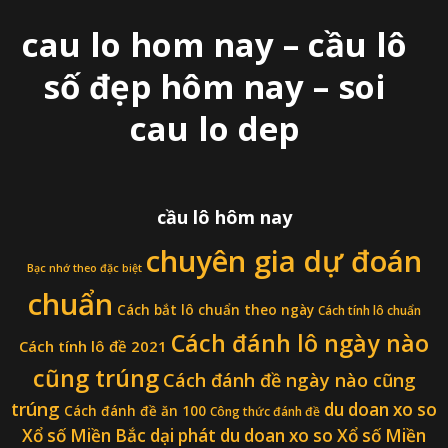
Skip
cau lo hom nay – cầu lô
to
content
số đẹp hôm nay – soi
cau lo dep
cầu lô hôm nay
chuyên gia dự đoán
Bạc nhớ theo đặc biệt
chuẩn
Cách bắt lô chuẩn theo ngày
Cách tính lô chuẩn
Cách đánh lô ngày nào
Cách tính lô đề 2021
cũng trúng
Cách đánh đề ngày nào cũng
trúng
du doan xo so
Cách đánh đề ăn 100
Công thức đánh đề
Xổ số Miền Bắc dại phát
du doan xo so Xổ số Miền