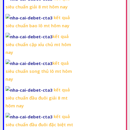
siêu chuẩn giải 8 mt hôm nay
kết quả
siêu chuẩn bao lô mt hôm nay
kết quả
siêu chuẩn cặp xỉu chủ mt hôm
nay
kết quả
siêu chuẩn song thủ lô mt hôm
nay
kết quả
siêu chuẩn đầu đuôi giải 8 mt
hôm nay
kết quả
siêu chuẩn đầu đuôi đặc biệt mt