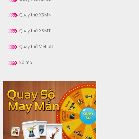
Quay thử XSMN
Quay thử XSMT
Quay thử Vietlott
Sổ mơ