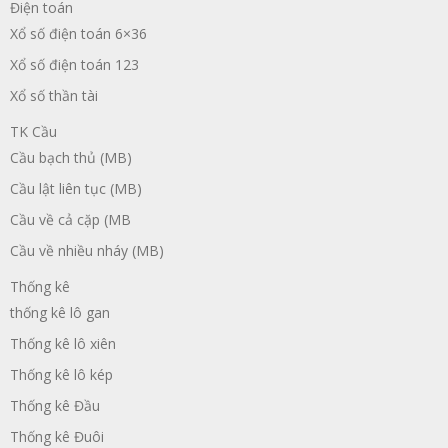
Điện toán
Xổ số điện toán 6×36
Xổ số điện toán 123
Xổ số thần tài
TK Cầu
Cầu bạch thủ (MB)
Cầu lật liên tục (MB)
Cầu về cả cặp (MB
Cầu về nhiều nháy (MB)
Thống kê
thống kê lô gan
Thống kê lô xiên
Thống kê lô kép
Thống kê Đầu
Thống kê Đuôi