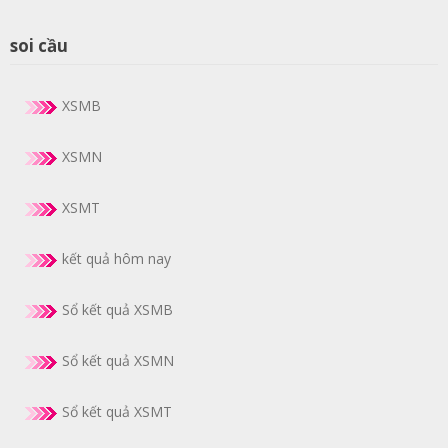
soi cầu
XSMB
XSMN
XSMT
kết quả hôm nay
Sổ kết quả XSMB
Sổ kết quả XSMN
Sổ kết quả XSMT