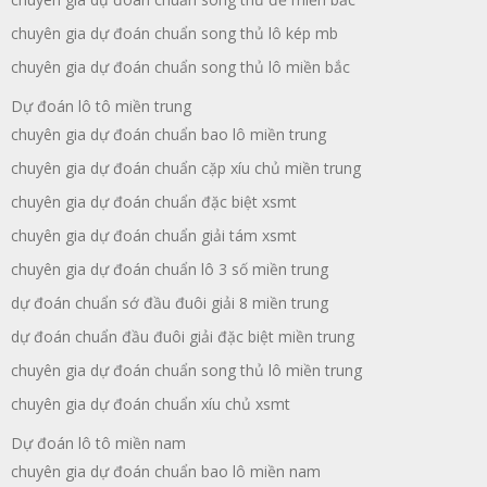
chuyên gia dự đoán chuẩn song thủ lô kép mb
chuyên gia dự đoán chuẩn song thủ lô miền bắc
Dự đoán lô tô miền trung
chuyên gia dự đoán chuẩn bao lô miền trung
chuyên gia dự đoán chuẩn cặp xíu chủ miền trung
chuyên gia dự đoán chuẩn đặc biệt xsmt
chuyên gia dự đoán chuẩn giải tám xsmt
chuyên gia dự đoán chuẩn lô 3 số miền trung
dự đoán chuẩn sớ đầu đuôi giải 8 miền trung
dự đoán chuẩn đầu đuôi giải đặc biệt miền trung
chuyên gia dự đoán chuẩn song thủ lô miền trung
chuyên gia dự đoán chuẩn xíu chủ xsmt
Dự đoán lô tô miền nam
chuyên gia dự đoán chuẩn bao lô miền nam