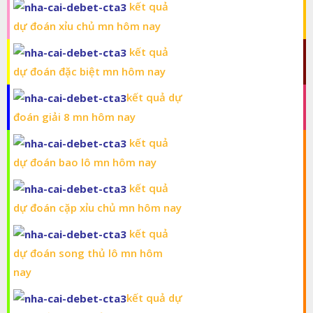
kết quả
dự đoán xỉu chủ mn hôm nay
kết quả
dự đoán đặc biệt mn hôm nay
kết quả dự
đoán giải 8 mn hôm nay
kết quả
dự đoán bao lô mn hôm nay
kết quả
dự đoán cặp xỉu chủ mn hôm nay
kết quả
dự đoán song thủ lô mn hôm
nay
kết quả dự