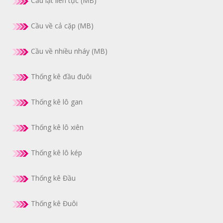
Cầu lật liên tục (MB)
Cầu về cả cặp (MB)
Cầu về nhiều nháy (MB)
Thống kê đầu đuôi
Thống kê lô gan
Thống kê lô xiên
Thống kê lô kép
Thống kê Đầu
Thống kê Đuôi