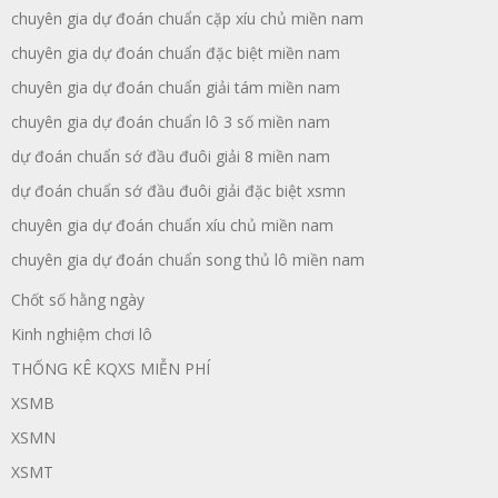
chuyên gia dự đoán chuẩn cặp xíu chủ miền nam
chuyên gia dự đoán chuẩn đặc biệt miền nam
chuyên gia dự đoán chuẩn giải tám miền nam
chuyên gia dự đoán chuẩn lô 3 số miền nam
dự đoán chuẩn sớ đầu đuôi giải 8 miền nam
dự đoán chuẩn sớ đầu đuôi giải đặc biệt xsmn
chuyên gia dự đoán chuẩn xíu chủ miền nam
chuyên gia dự đoán chuẩn song thủ lô miền nam
Chốt số hằng ngày
Kinh nghiệm chơi lô
THỐNG KÊ KQXS MIỄN PHÍ
XSMB
XSMN
XSMT