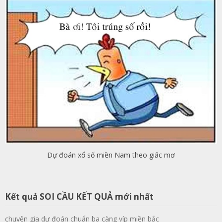
Dự đoán xổ số miền Nam theo giấc mơ
Kết quả SOI CẦU KẾT QUẢ mới nhất
chuyên gia dự đoán chuẩn ba càng víp miền bắc