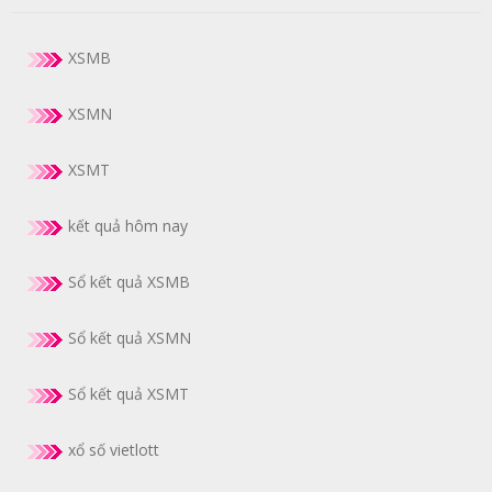
XSMB
XSMN
XSMT
kết quả hôm nay
Sổ kết quả XSMB
Sổ kết quả XSMN
Sổ kết quả XSMT
xổ số vietlott