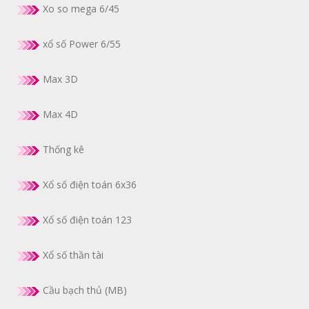
Xo so mega 6/45
xổ số Power 6/55
Max 3D
Max 4D
Thống kê
Xổ số điện toán 6x36
Xổ số điện toán 123
Xổ số thần tài
Cầu bạch thủ (MB)