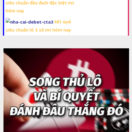
siêu chuẩn đầu đuôi đặc biệt mt
hôm nay
kết quả
siêu chuẩn lô 3 số mt hôm nay