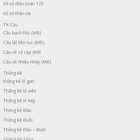
Xổ số điện toán 123
Xổ số thần tài
TK Cầu
Cầu bạch thủ (MB)
Cầu lật liên tục (MB)
Cầu về cả cặp (MB
Cầu về nhiều nháy (MB)
Thống kê
thống kê lô gan
Thống kê lô xiên
Thống kê lô kép
Thống kê Đầu
Thống kê Đuôi
Thống kê Đầu – Đuôi
Thống kê Tổng