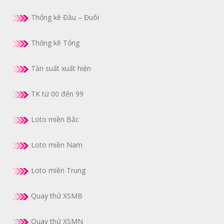
Thống kê Đầu – Đuôi
Thống kê Tổng
Tần suất xuất hiện
TK từ 00 đến 99
Loto miền Bắc
Loto miền Nam
Loto miền Trung
Quay thử XSMB
Quay thử XSMN