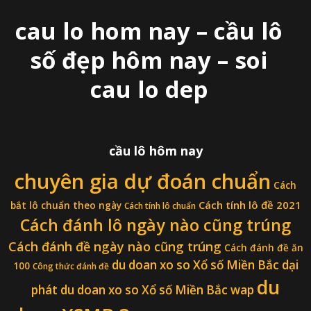
Skip
cau lo hom nay – cầu lô
to
content
số đẹp hôm nay – soi
cau lo dep
cầu lô hôm nay
chuyên gia dự đoán chuẩn
Cách
Cách tính lô đề 2021
bắt lô chuẩn theo ngày
Cách tính lô chuẩn
Cách đánh lô ngày nào cũng trúng
Cách đánh đề ngày nào cũng trúng
Cách đánh đề ăn
du doan xo so Xổ số Miền Bắc dại
100
Công thức đánh đề
du
phát
du doan xo so Xổ số Miền Bắc wap