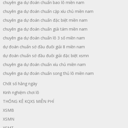
chuyên gia dự đoán chuẩn bao lô miền nam
chuyên gia dự đoán chuẩn cặp xíu chủ miền nam
chuyên gia dự đoán chuẩn đặc biệt miền nam
chuyên gia dự đoán chuẩn giải tám miền nam
chuyên gia dự đoán chuẩn lô 3 số miền nam
dự đoán chuẩn sớ đầu đuôi giải 8 miền nam
dự đoán chuẩn sớ đầu đuôi giải đặc biệt xsmn
chuyên gia dự đoán chuẩn xíu chủ miền nam
chuyên gia dự đoán chuẩn song thủ lô miền nam
Chốt số hằng ngày
Kinh nghiệm chơi lô
THỐNG KÊ KQXS MIỄN PHÍ
XSMB
XSMN
XSMT