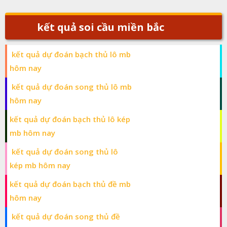
kết quả soi cầu miền bắc
kết quả dự đoán bạch thủ lô mb
hôm nay
kết quả dự đoán song thủ lô mb
hôm nay
kết quả dự đoán bạch thủ lô kép
mb hôm nay
kết quả dự đoán song thủ lô
kép mb hôm nay
kết quả dự đoán bạch thủ đề mb
hôm nay
kết quả dự đoán song thủ đề