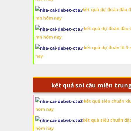
kết quả dự đoán đầu đu
mn hôm nay
kết quả dự đoán đầu đ
mn hôm nay
kết quả dự đoán lô 3
nay
kết quả soi cầu miền trun
kết quả siêu chuẩn xỉ
hôm nay
kết quả siêu chuẩn đặ
hôm nay