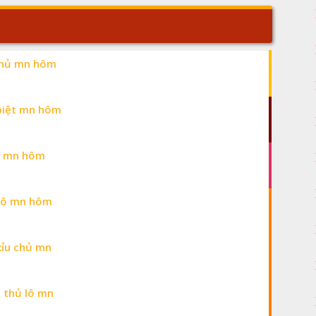
chủ mn hôm
biệt mn hôm
 8 mn hôm
 lô mn hôm
xỉu chủ mn
 thủ lô mn