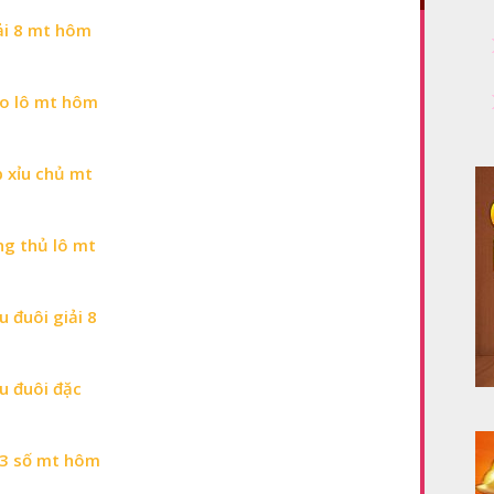
ải 8 mt hôm
ao lô mt hôm
p xỉu chủ mt
ng thủ lô mt
u đuôi giải 8
u đuôi đặc
 3 số mt hôm