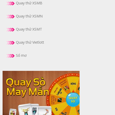
Quay thử XSMB
Quay thử XSMN
Quay thử XSMT
Quay thử Vietlott
Sổ mơ