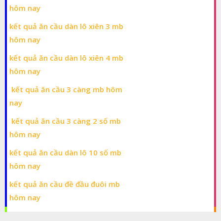
hôm nay
kết quả ăn cầu dàn lô xiên 3 mb
hôm nay
kết quả ăn cầu dàn lô xiên 4 mb
hôm nay
kết quả ăn cầu 3 càng mb hôm
nay
kết quả ăn cầu 3 càng 2 số mb
hôm nay
kết quả ăn cầu dàn lô 10 số mb
hôm nay
kết quả ăn cầu đề đầu đuôi mb
hôm nay