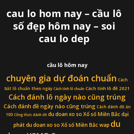
Skip
cau lo hom nay – cầu lô
to
content
số đẹp hôm nay – soi
cau lo dep
cầu lô hôm nay
chuyên gia dự đoán chuẩn
Cách
Cách tính lô đề 2021
bắt lô chuẩn theo ngày
Cách tính lô chuẩn
Cách đánh lô ngày nào cũng trúng
Cách đánh đề ngày nào cũng trúng
Cách đánh đề ăn
du doan xo so Xổ số Miền Bắc dại
100
Công thức đánh đề
du
phát
du doan xo so Xổ số Miền Bắc wap