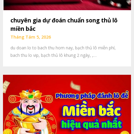
chuyên gia dự đoán chuẩn song thủ lô
miền bắc
Tháng Tám 5, 2026
du doan lo to bach thu hom nay, bạch thủ lô miễn phí,
bach thu lo vip, bạch thủ lô khung 2 ngày, ,…