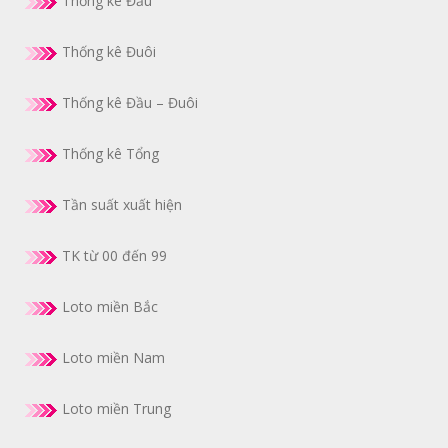
Thống kê Đầu
Thống kê Đuôi
Thống kê Đầu – Đuôi
Thống kê Tổng
Tần suất xuất hiện
TK từ 00 đến 99
Loto miền Bắc
Loto miền Nam
Loto miền Trung