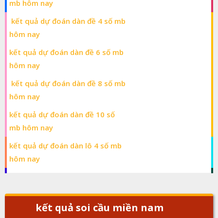
mb hôm nay
kết quả dự đoán dàn đề 4 số mb
hôm nay
kết quả dự đoán dàn đề 6 số mb
hôm nay
kết quả dự đoán dàn đề 8 số mb
hôm nay
kết quả dự đoán dàn đề 10 số
mb hôm nay
kết quả dự đoán dàn lô 4 số mb
hôm nay
kết quả soi cầu miền nam