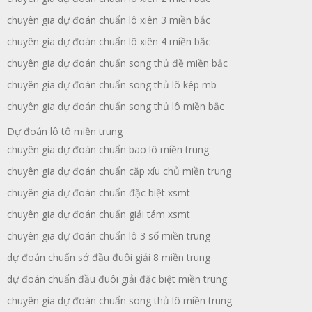
chuyên gia dự đoán chuẩn lô xiên 3 miền bắc
chuyên gia dự đoán chuẩn lô xiên 4 miền bắc
chuyên gia dự đoán chuẩn song thủ đề miền bắc
chuyên gia dự đoán chuẩn song thủ lô kép mb
chuyên gia dự đoán chuẩn song thủ lô miền bắc
Dự đoán lô tô miền trung
chuyên gia dự đoán chuẩn bao lô miền trung
chuyên gia dự đoán chuẩn cặp xíu chủ miền trung
chuyên gia dự đoán chuẩn đặc biệt xsmt
chuyên gia dự đoán chuẩn giải tám xsmt
chuyên gia dự đoán chuẩn lô 3 số miền trung
dự đoán chuẩn sớ đầu đuôi giải 8 miền trung
dự đoán chuẩn đầu đuôi giải đặc biệt miền trung
chuyên gia dự đoán chuẩn song thủ lô miền trung