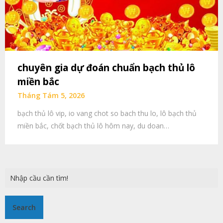
chuyên gia dự đoán chuẩn bạch thủ lô
miền bắc
Tháng Tám 5, 2026
bạch thủ lô vip, io vang chot so bach thu lo, lô bạch thủ
miền bắc, chốt bạch thủ lô hôm nay, du doan…
Search