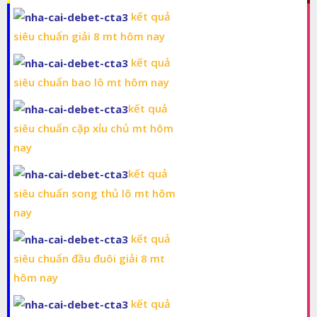
kết quả
siêu chuẩn giải 8 mt hôm nay
kết quả
siêu chuẩn bao lô mt hôm nay
kết quả
siêu chuẩn cặp xỉu chủ mt hôm
nay
kết quả
siêu chuẩn song thủ lô mt hôm
nay
kết quả
siêu chuẩn đầu đuôi giải 8 mt
hôm nay
kết quả