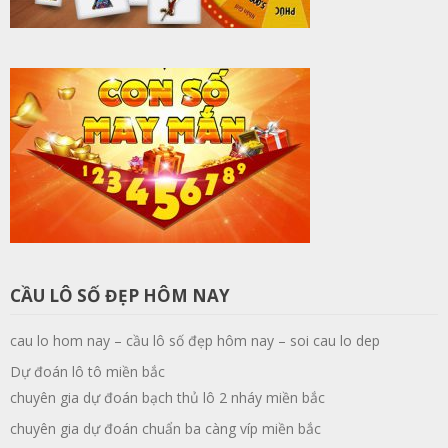
CẦU LÔ SỐ ĐẸP HÔM NAY
cau lo hom nay – cầu lô số đẹp hôm nay – soi cau lo dep
Dự đoán lô tô miền bắc
chuyên gia dự đoán bạch thủ lô 2 nháy miền bắc
chuyên gia dự đoán chuẩn ba càng víp miền bắc