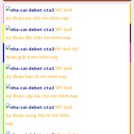
kết quả
dự đoán xỉu chủ mn hôm nay
kết quả
dự đoán đặc biệt mn hôm nay
kết quả dự
đoán giải 8 mn hôm nay
kết quả
dự đoán bao lô mn hôm nay
kết quả
dự đoán cặp xỉu chủ mn hôm nay
kết quả
dự đoán song thủ lô mn hôm
nay