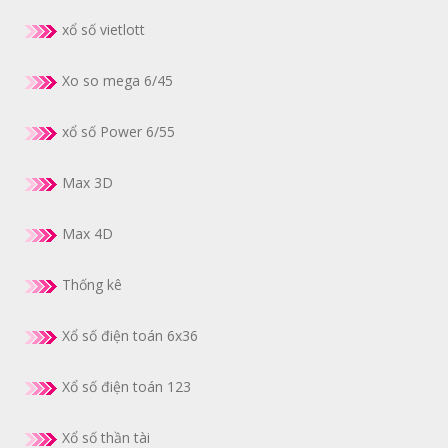
xổ số vietlott
Xo so mega 6/45
xổ số Power 6/55
Max 3D
Max 4D
Thống kê
Xổ số điện toán 6x36
Xổ số điện toán 123
Xổ số thần tài