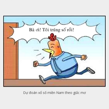
Dự đoán xổ số miền Nam theo giấc mơ