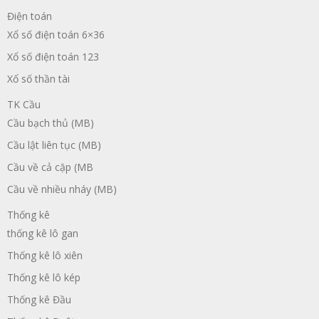
Điện toán
Xổ số điện toán 6×36
Xổ số điện toán 123
Xổ số thần tài
TK Cầu
Cầu bạch thủ (MB)
Cầu lật liên tục (MB)
Cầu về cả cặp (MB
Cầu về nhiều nháy (MB)
Thống kê
thống kê lô gan
Thống kê lô xiên
Thống kê lô kép
Thống kê Đầu