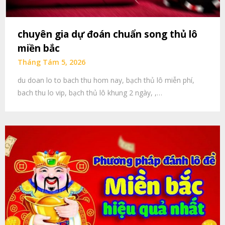
chuyên gia dự đoán chuẩn song thủ lô
miền bắc
Tháng Tám 5, 2026
du doan lo to bach thu hom nay, bạch thủ lô miễn phí,
bach thu lo vip, bạch thủ lô khung 2 ngày, ,…