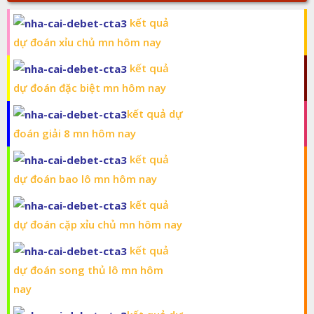
kết quả
dự đoán xỉu chủ mn hôm nay
kết quả
dự đoán đặc biệt mn hôm nay
kết quả dự
đoán giải 8 mn hôm nay
kết quả
dự đoán bao lô mn hôm nay
kết quả
dự đoán cặp xỉu chủ mn hôm nay
kết quả
dự đoán song thủ lô mn hôm
nay