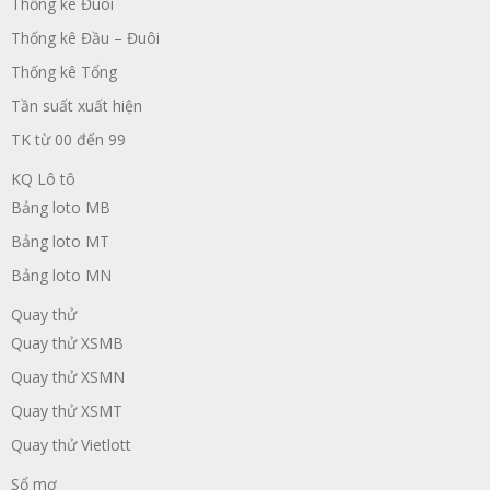
Thống kê Đuôi
Thống kê Đầu – Đuôi
Thống kê Tổng
Tần suất xuất hiện
TK từ 00 đến 99
KQ Lô tô
Bảng loto MB
Bảng loto MT
Bảng loto MN
Quay thử
Quay thử XSMB
Quay thử XSMN
Quay thử XSMT
Quay thử Vietlott
Sổ mơ