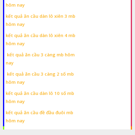
hôm nay
kết quả ăn cầu dàn lô xiên 3 mb
hôm nay
kết quả ăn cầu dàn lô xiên 4 mb
hôm nay
kết quả ăn cầu 3 càng mb hôm
nay
kết quả ăn cầu 3 càng 2 số mb
hôm nay
kết quả ăn cầu dàn lô 10 số mb
hôm nay
kết quả ăn cầu đề đầu đuôi mb
hôm nay