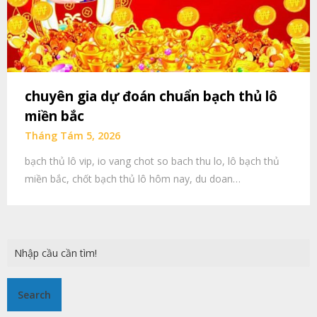
chuyên gia dự đoán chuẩn bạch thủ lô
miền bắc
Tháng Tám 5, 2026
bạch thủ lô vip, io vang chot so bach thu lo, lô bạch thủ
miền bắc, chốt bạch thủ lô hôm nay, du doan…
Search