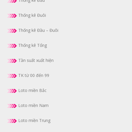
Thống kê Đầu
Thống kê Đuôi
Thống kê Đầu – Đuôi
Thống kê Tổng
Tần suất xuất hiện
TK từ 00 đến 99
Loto miền Bắc
Loto miền Nam
Loto miền Trung