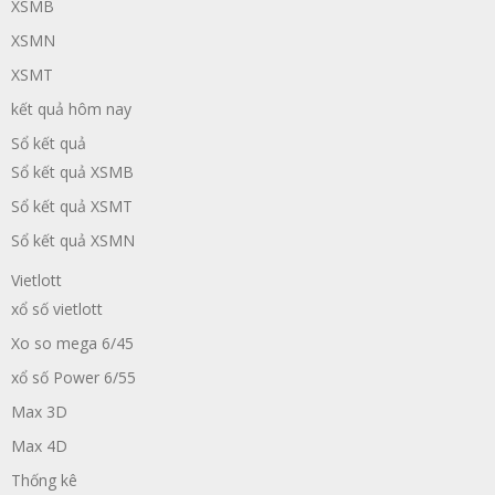
XSMB
XSMN
XSMT
kết quả hôm nay
Sổ kết quả
Sổ kết quả XSMB
Sổ kết quả XSMT
Sổ kết quả XSMN
Vietlott
xổ số vietlott
Xo so mega 6/45
xổ số Power 6/55
Max 3D
Max 4D
Thống kê