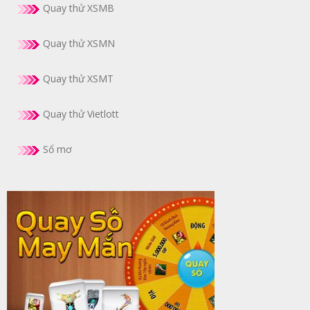
Quay thử XSMB
Quay thử XSMN
Quay thử XSMT
Quay thử Vietlott
Sổ mơ