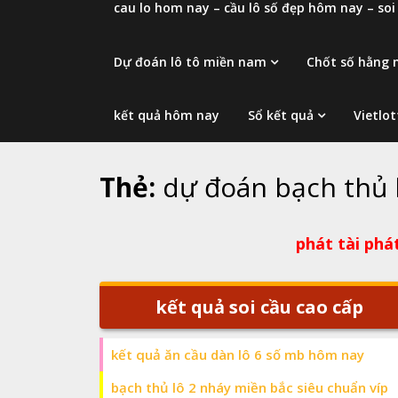
cau lo hom nay – cầu lô số đẹp hôm nay – soi
Dự đoán lô tô miền nam
Chốt số hằng 
kết quả hôm nay
Sổ kết quả
Vietlot
Thẻ:
dự đoán bạch thủ 
phát tài phát
kết quả soi cầu cao cấp
kết quả ăn cầu dàn lô 6 số mb hôm nay
bạch thủ lô 2 nháy miền bắc siêu chuẩn víp