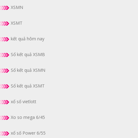
XSMN
XSMT
kết quả hôm nay
Sổ kết quả XSMB
Sổ kết quả XSMN
Sổ kết quả XSMT
xổ số vietlott
Xo so mega 6/45
xổ số Power 6/55