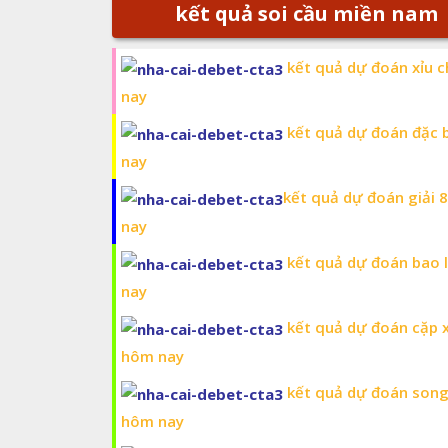
kết quả soi cầu miền nam
kết quả dự đoán xỉu 
nay
kết quả dự đoán đặc 
nay
kết quả dự đoán giải
nay
kết quả dự đoán bao
nay
kết quả dự đoán cặp 
hôm nay
kết quả dự đoán song
hôm nay