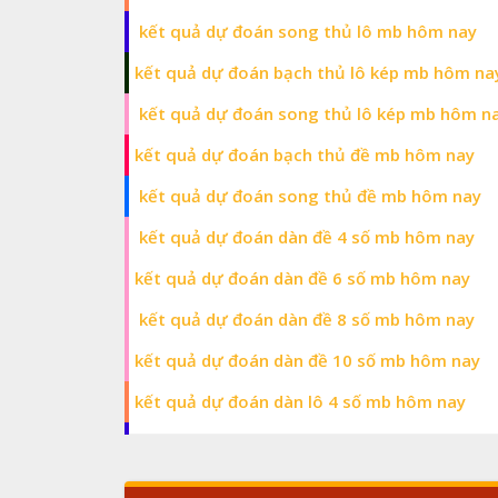
kết quả dự đoán song thủ lô mb hôm nay
kết quả dự đoán bạch thủ lô kép mb hôm na
kết quả dự đoán song thủ lô kép mb hôm n
kết quả dự đoán bạch thủ đề mb hôm nay
kết quả dự đoán song thủ đề mb hôm nay
kết quả dự đoán dàn đề 4 số mb hôm nay
kết quả dự đoán dàn đề 6 số mb hôm nay
kết quả dự đoán dàn đề 8 số mb hôm nay
kết quả dự đoán dàn đề 10 số mb hôm nay
kết quả dự đoán dàn lô 4 số mb hôm nay