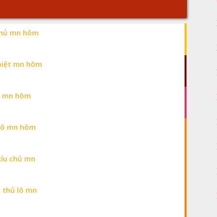
chủ mn hôm
biệt mn hôm
 8 mn hôm
 lô mn hôm
xỉu chủ mn
 thủ lô mn