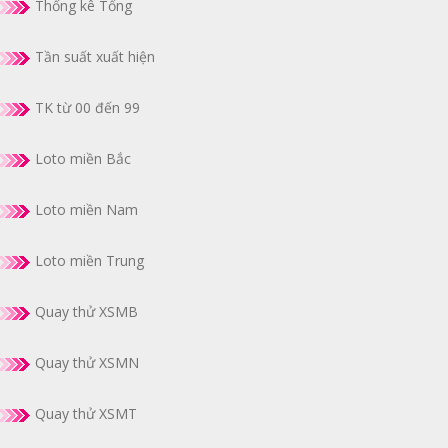
Thống kê Tổng
Tần suất xuất hiện
TK từ 00 đến 99
Loto miền Bắc
Loto miền Nam
Loto miền Trung
Quay thử XSMB
Quay thử XSMN
Quay thử XSMT