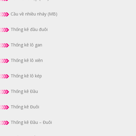
Cầu về nhiều nháy (MB)
Thống kê đầu đuôi
Thống kê lô gan
Thống kê lô xiên
Thống kê lô kép
Thống kê Đầu
Thống kê Đuôi
Thống kê Đầu – Đuôi