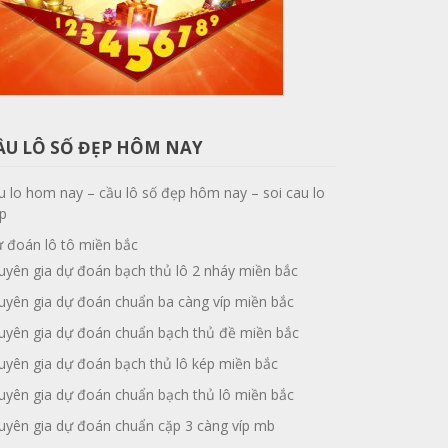
ẦU LÔ SỐ ĐẸP HÔM NAY
u lo hom nay – cầu lô số đẹp hôm nay – soi cau lo
p
 đoán lô tô miền bắc
uyên gia dự đoán bạch thủ lô 2 nháy miền bắc
uyên gia dự đoán chuẩn ba càng víp miền bắc
uyên gia dự đoán chuẩn bạch thủ đề miền bắc
uyên gia dự đoán bạch thủ lô kép miền bắc
uyên gia dự đoán chuẩn bạch thủ lô miền bắc
uyên gia dự đoán chuẩn cặp 3 càng víp mb