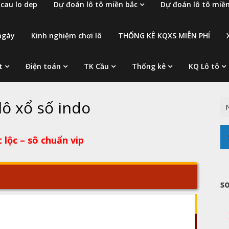
 cau lo dep
Dự đoán lô tô miền bắc
Dự đoán lô tô miền
ngày
Kinh nghiệm chơi lô
THỐNG KÊ KQXS MIỄN PHÍ
t
Điện toán
TK Cầu
Thống kê
KQ Lô tô
lô xổ số indo
 lộc – sô chuẩn vip
so