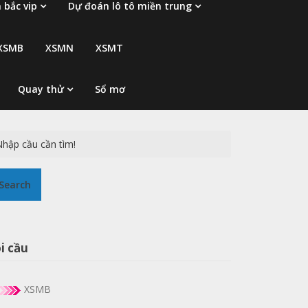
 bắc vip
Dự đoán lô tô miền trung
XSMB
XSMN
XSMT
Quay thử
Sổ mơ
Search
i cầu
XSMB