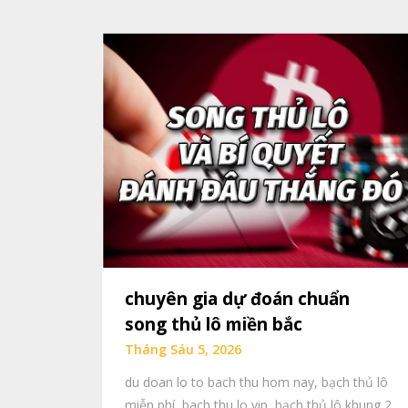
chuyên gia dự đoán chuẩn
song thủ lô miền bắc
Tháng Sáu 5, 2026
du doan lo to bach thu hom nay, bạch thủ lô
miễn phí, bach thu lo vip, bạch thủ lô khung 2