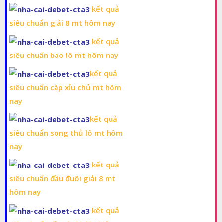
kết quả
siêu chuẩn giải 8 mt hôm nay
kết quả
siêu chuẩn bao lô mt hôm nay
kết quả
siêu chuẩn cặp xỉu chủ mt hôm
nay
kết quả
siêu chuẩn song thủ lô mt hôm
nay
kết quả
siêu chuẩn đầu đuôi giải 8 mt
hôm nay
kết quả