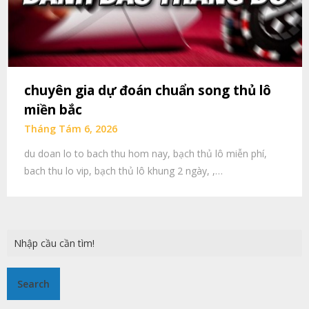
chuyên gia dự đoán chuẩn song thủ lô
miền bắc
Tháng Tám 6, 2026
du doan lo to bach thu hom nay, bạch thủ lô miễn phí,
bach thu lo vip, bạch thủ lô khung 2 ngày, ,…
Search