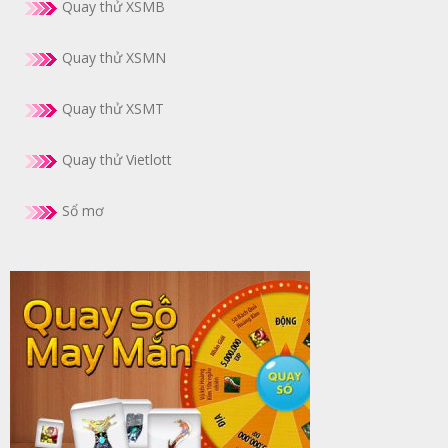
Quay thử XSMB
Quay thử XSMN
Quay thử XSMT
Quay thử Vietlott
Sổ mơ