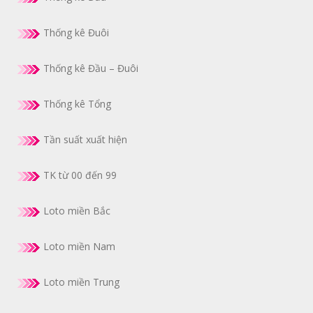
Thống kê Đuôi
Thống kê Đầu – Đuôi
Thống kê Tổng
Tần suất xuất hiện
TK từ 00 đến 99
Loto miền Bắc
Loto miền Nam
Loto miền Trung