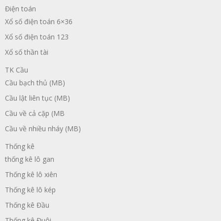
Điện toán
Xổ số điện toán 6×36
Xổ số điện toán 123
Xổ số thần tài
TK Cầu
Cầu bạch thủ (MB)
Cầu lật liên tục (MB)
Cầu về cả cặp (MB
Cầu về nhiều nháy (MB)
Thống kê
thống kê lô gan
Thống kê lô xiên
Thống kê lô kép
Thống kê Đầu
Thống kê Đuôi