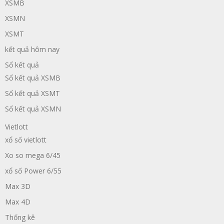
XSMB
XSMN
XSMT
kết quả hôm nay
Sổ kết quả
Sổ kết quả XSMB
Sổ kết quả XSMT
Sổ kết quả XSMN
Vietlott
xổ số vietlott
Xo so mega 6/45
xổ số Power 6/55
Max 3D
Max 4D
Thống kê