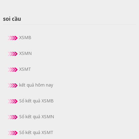
soi cầu
XSMB
XSMN
XSMT
kết quả hôm nay
Sổ kết quả XSMB
Sổ kết quả XSMN
Sổ kết quả XSMT