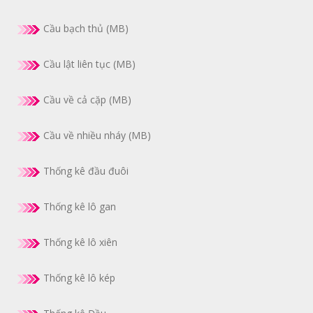
Cầu bạch thủ (MB)
Cầu lật liên tục (MB)
Cầu về cả cặp (MB)
Cầu về nhiều nháy (MB)
Thống kê đầu đuôi
Thống kê lô gan
Thống kê lô xiên
Thống kê lô kép