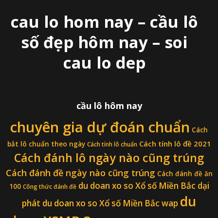
Skip
cau lo hom nay – cầu lô
to
content
số đẹp hôm nay – soi
cau lo dep
cầu lô hôm nay
chuyên gia dự đoán chuẩn
Cách
Cách tính lô đề 2021
bắt lô chuẩn theo ngày
Cách tính lô chuẩn
Cách đánh lô ngày nào cũng trúng
Cách đánh đề ngày nào cũng trúng
Cách đánh đề ăn
du doan xo so Xổ số Miền Bắc dại
100
Công thức đánh đề
du
phát
du doan xo so Xổ số Miền Bắc wap