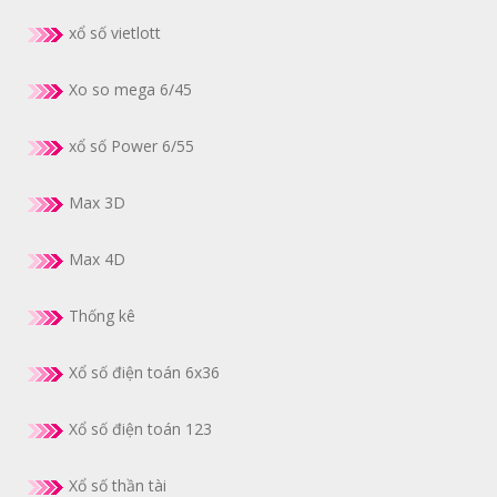
xổ số vietlott
Xo so mega 6/45
xổ số Power 6/55
Max 3D
Max 4D
Thống kê
Xổ số điện toán 6x36
Xổ số điện toán 123
Xổ số thần tài