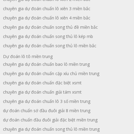
chuyên gia dự đoán chuẩn lô xiên 3 miền bắc
chuyên gia dự đoán chuẩn lô xiên 4 miền bắc
chuyên gia dự đoán chuẩn song thủ đề miền bắc
chuyên gia dự đoán chuẩn song thủ lô kép mb
chuyên gia dự đoán chuẩn song thủ lô miền bắc
Dự đoán lô tô miền trung
chuyên gia dự đoán chuẩn bao lô miền trung
chuyên gia dự đoán chuẩn cặp xíu chủ miền trung
chuyên gia dự đoán chuẩn đặc biệt xsmt
chuyên gia dự đoán chuẩn giải tám xsmt
chuyên gia dự đoán chuẩn lô 3 số miền trung
dự đoán chuẩn sớ đầu đuôi giải 8 miền trung
dự đoán chuẩn đầu đuôi giải đặc biệt miền trung
chuyên gia dự đoán chuẩn song thủ lô miền trung