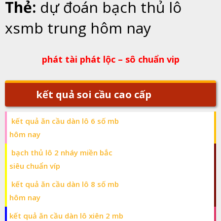
Thẻ:
dự đoán bạch thủ lô
xsmb trung hôm nay
phát tài phát lộc – sô chuẩn vip
kết quả soi cầu cao cấp
kết quả ăn cầu dàn lô 6 số mb
hôm nay
bạch thủ lô 2 nháy miền bắc
siêu chuẩn víp
kết quả ăn cầu dàn lô 8 số mb
hôm nay
kết quả ăn cầu dàn lô xiên 2 mb