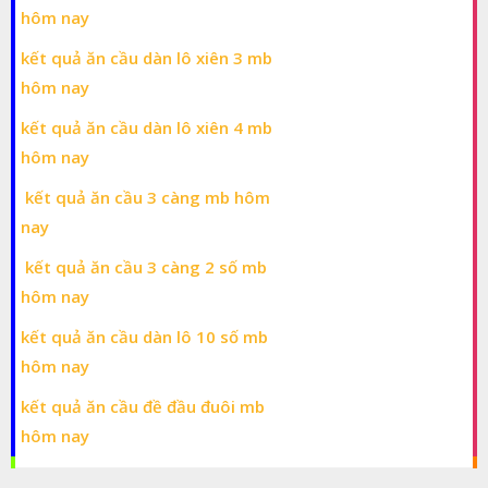
hôm nay
kết quả ăn cầu dàn lô xiên 3 mb
hôm nay
kết quả ăn cầu dàn lô xiên 4 mb
hôm nay
kết quả ăn cầu 3 càng mb hôm
nay
kết quả ăn cầu 3 càng 2 số mb
hôm nay
kết quả ăn cầu dàn lô 10 số mb
hôm nay
kết quả ăn cầu đề đầu đuôi mb
hôm nay