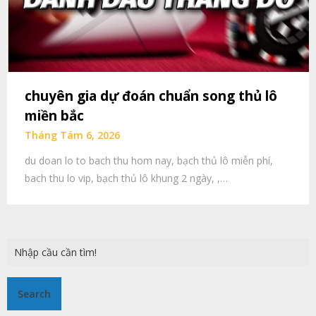
chuyên gia dự đoán chuẩn song thủ lô
miền bắc
Tháng Tám 6, 2026
du doan lo to bach thu hom nay, bạch thủ lô miễn phí,
bach thu lo vip, bạch thủ lô khung 2 ngày, ,…
Search