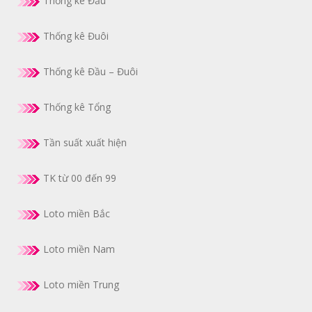
Thống kê Đầu
Thống kê Đuôi
Thống kê Đầu – Đuôi
Thống kê Tổng
Tần suất xuất hiện
TK từ 00 đến 99
Loto miền Bắc
Loto miền Nam
Loto miền Trung