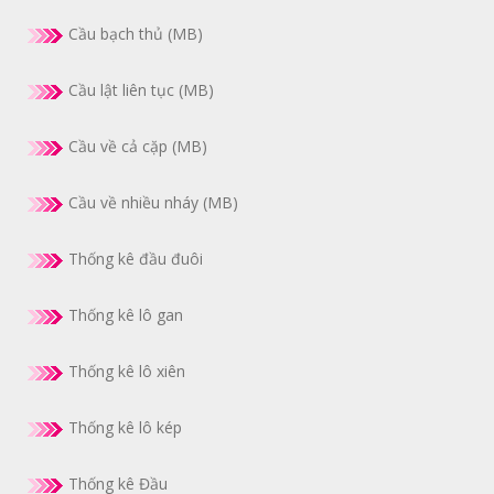
Cầu bạch thủ (MB)
Cầu lật liên tục (MB)
Cầu về cả cặp (MB)
Cầu về nhiều nháy (MB)
Thống kê đầu đuôi
Thống kê lô gan
Thống kê lô xiên
Thống kê lô kép
Thống kê Đầu