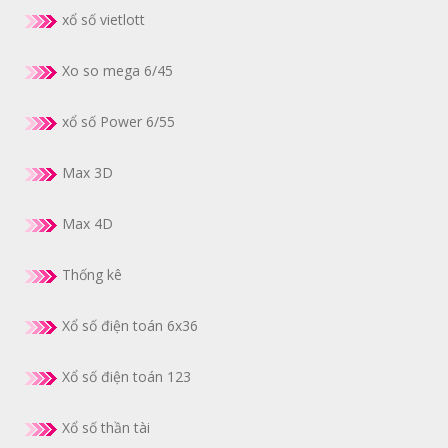
xổ số vietlott
Xo so mega 6/45
xổ số Power 6/55
Max 3D
Max 4D
Thống kê
Xổ số điện toán 6x36
Xổ số điện toán 123
Xổ số thần tài