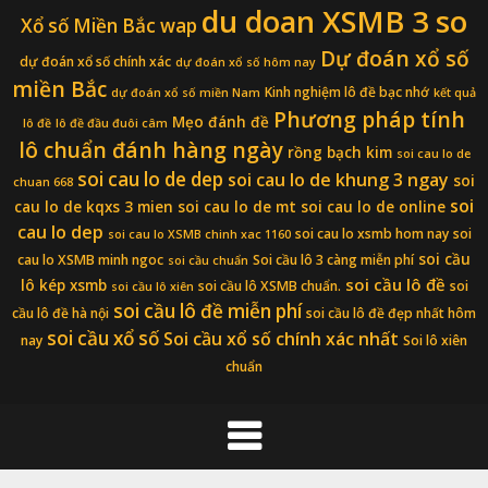
du doan XSMB 3 so
Xổ số Miền Bắc wap
Dự đoán xổ số
dự đoán xổ số chính xác
dự đoán xổ số hôm nay
miền Bắc
Kinh nghiệm lô đề bạc nhớ
dự đoán xổ số miền Nam
kết quả
Phương pháp tính
Mẹo đánh đề
lô đề
lô đề đầu đuôi câm
lô chuẩn đánh hàng ngày
rồng bạch kim
soi cau lo de
soi cau lo de dep
soi cau lo de khung 3 ngay
soi
chuan 668
soi
cau lo de kqxs 3 mien
soi cau lo de mt
soi cau lo de online
cau lo dep
soi cau lo xsmb hom nay
soi
soi cau lo XSMB chinh xac 1160
soi cầu
cau lo XSMB minh ngoc
Soi cầu lô 3 càng miễn phí
soi cầu chuẩn
soi cầu lô đề
lô kép xsmb
soi cầu lô XSMB chuẩn.
soi
soi cầu lô xiên
soi cầu lô đề miễn phí
cầu lô đề hà nội
soi cầu lô đề đẹp nhất hôm
soi cầu xổ số
Soi cầu xổ số chính xác nhất
nay
Soi lô xiên
chuẩn