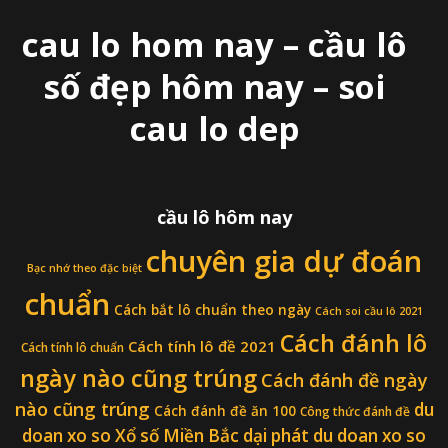
Skip
cau lo hom nay – cầu lô
to
content
số đẹp hôm nay – soi
cau lo dep
cầu lô hôm nay
chuyên gia dự đoán
Bạc nhớ theo đặc biệt
chuẩn
Cách bắt lô chuẩn theo ngày
Cách soi cầu lô 2021
Cách đánh lô
Cách tính lô đề 2021
Cách tính lô chuẩn
ngày nào cũng trúng
Cách đánh đề ngày
nào cũng trúng
du
Cách đánh đề ăn 100
Công thức đánh đề
doan xo so Xổ số Miền Bắc dại phát
du doan xo so