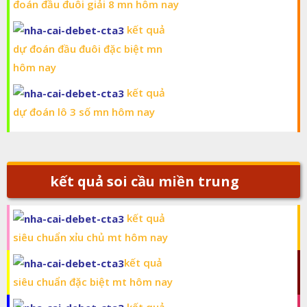
đoán đầu đuôi giải 8 mn hôm nay
kết quả
dự đoán đầu đuôi đặc biệt mn
hôm nay
kết quả
dự đoán lô 3 số mn hôm nay
kết quả soi cầu miền trung
kết quả
siêu chuẩn xỉu chủ mt hôm nay
kết quả
siêu chuẩn đặc biệt mt hôm nay
kết quả