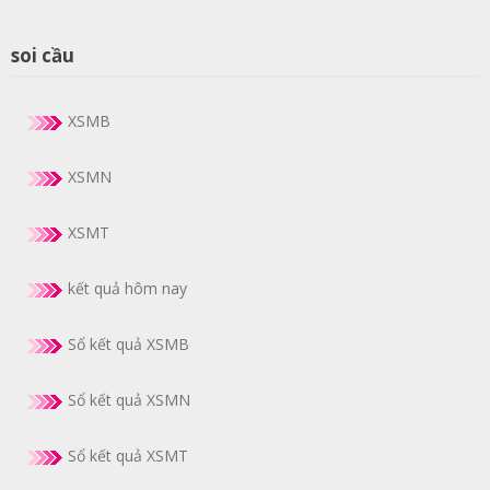
soi cầu
XSMB
XSMN
XSMT
kết quả hôm nay
Sổ kết quả XSMB
Sổ kết quả XSMN
Sổ kết quả XSMT