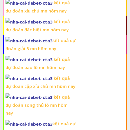
kết quả
dự đoán xỉu chủ mn hôm nay
kết quả
dự đoán đặc biệt mn hôm nay
kết quả dự
đoán giải 8 mn hôm nay
kết quả
dự đoán bao lô mn hôm nay
kết quả
dự đoán cặp xỉu chủ mn hôm nay
kết quả
dự đoán song thủ lô mn hôm
nay
kết quả dự