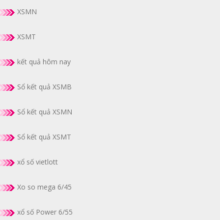
XSMN
XSMT
kết quả hôm nay
Sổ kết quả XSMB
Sổ kết quả XSMN
Sổ kết quả XSMT
xổ số vietlott
Xo so mega 6/45
xổ số Power 6/55