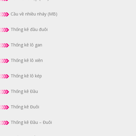
Cầu về nhiều nháy (MB)
Thống kê đầu đuôi
Thống kê lô gan
Thống kê lô xiên
Thống kê lô kép
Thống kê Đầu
Thống kê Đuôi
Thống kê Đầu – Đuôi