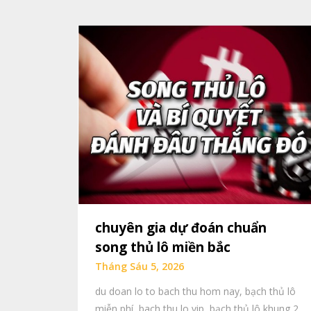
chuyên gia dự đoán chuẩn
song thủ lô miền bắc
Tháng Sáu 5, 2026
du doan lo to bach thu hom nay, bạch thủ lô
miễn phí, bach thu lo vip, bạch thủ lô khung 2