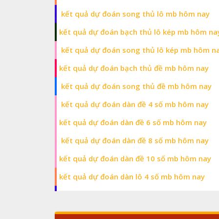
kết quả dự đoán song thủ lô mb hôm nay
kết quả dự đoán bạch thủ lô kép mb hôm na
kết quả dự đoán song thủ lô kép mb hôm n
kết quả dự đoán bạch thủ đề mb hôm nay
kết quả dự đoán song thủ đề mb hôm nay
kết quả dự đoán dàn đề 4 số mb hôm nay
kết quả dự đoán dàn đề 6 số mb hôm nay
kết quả dự đoán dàn đề 8 số mb hôm nay
kết quả dự đoán dàn đề 10 số mb hôm nay
kết quả dự đoán dàn lô 4 số mb hôm nay