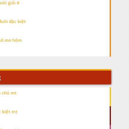
ôi giải 8
uôi đặc biệt
 số mn hôm
g
u chủ mt
c biệt mt