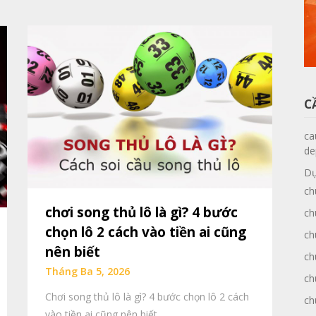
C
ca
de
Dự
ch
chơi song thủ lô là gì? 4 bước
ch
chọn lô 2 cách vào tiền ai cũng
ch
nên biết
ch
Tháng Ba 5, 2026
ch
Chơi song thủ lô là gì? 4 bước chọn lô 2 cách
ch
vào tiền ai cũng nên biết