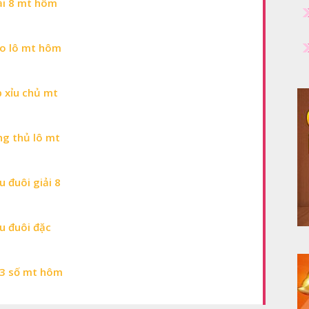
ải 8 mt hôm
ao lô mt hôm
p xỉu chủ mt
ng thủ lô mt
u đuôi giải 8
u đuôi đặc
 3 số mt hôm