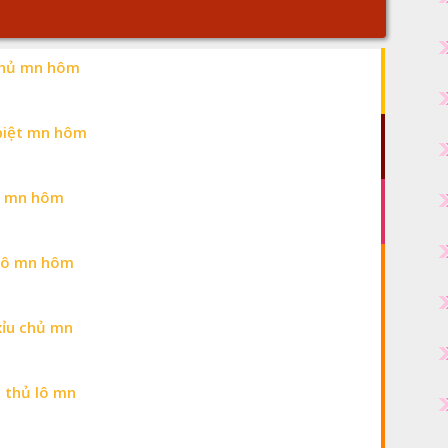
chủ mn hôm
biệt mn hôm
 8 mn hôm
 lô mn hôm
xỉu chủ mn
 thủ lô mn