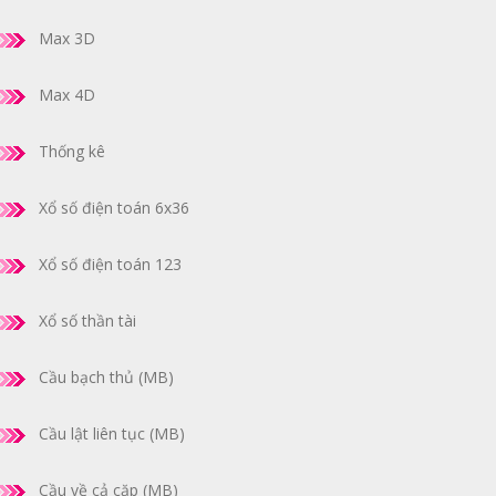
Max 3D
Max 4D
Thống kê
Xổ số điện toán 6x36
Xổ số điện toán 123
Xổ số thần tài
Cầu bạch thủ (MB)
Cầu lật liên tục (MB)
Cầu về cả cặp (MB)