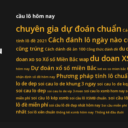
cầu lô hôm nay
chuyên gia dự đoán chuẩn
Cá
Cách đánh lô ngày nào 
tính lô đề 2021
u
cũng trúng
du 
Cách đánh đề ăn 100
Công thức đánh đề
du doan X
doan xo so Xổ số Miền Bắc wap
Dự đoán xổ số miền Bắc
hôm nay
ket xo so mien bắc
Phương pháp tính lô chu
nhận định số đề hôm nay
lo de dep
soi cau lo de khung 3 ngay
soi cau lo de k
soi cau lo dep
soi cau lo xsmb hom nay
s
soi cau lo de vip 3 mien
soi cầu l
soi cầu lô kép xsmb
miễn phí
soi cầu lô XSMB chuẩn.
lô đề miễn phí
soi cầu lô đề đẹp nhất hôm nay
Soi cầu miễn phí
nhất
Soi lô xiên chuẩn
thống kê xsmb hôm nay
Thống kê đầu đuôi