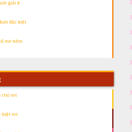
ôi giải 8
uôi đặc biệt
 số mn hôm
g
u chủ mt
c biệt mt