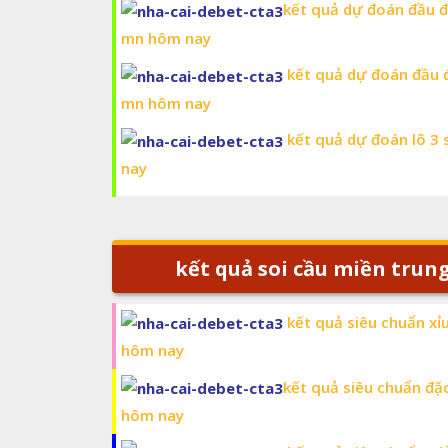
kết quả dự đoán đầu đu
mn hôm nay
kết quả dự đoán đầu đ
mn hôm nay
kết quả dự đoán lô 3
nay
kết quả soi cầu miền trun
kết quả siêu chuẩn xỉ
hôm nay
kết quả siêu chuẩn đặ
hôm nay