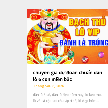
chuyên gia dự đoán chuẩn dàn
lô 6 con miền bắc
Tháng Sáu 6, 2026
dàn lô 3 số, dàn lô đẹp hôm nay, lo kep mb,
lô về cả cặp soi cầu vip 4 số, lô đẹp hôm…