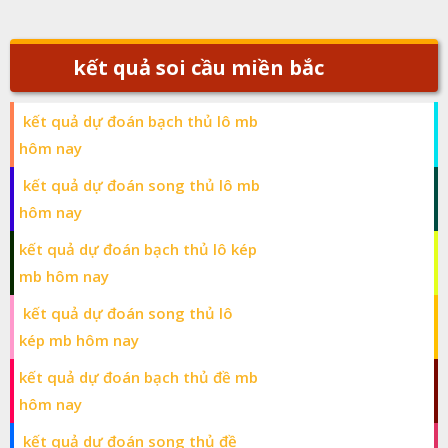
kết quả soi cầu miền bắc
kết quả dự đoán bạch thủ lô mb
hôm nay
kết quả dự đoán song thủ lô mb
hôm nay
kết quả dự đoán bạch thủ lô kép
mb hôm nay
kết quả dự đoán song thủ lô
kép mb hôm nay
kết quả dự đoán bạch thủ đề mb
hôm nay
kết quả dự đoán song thủ đề