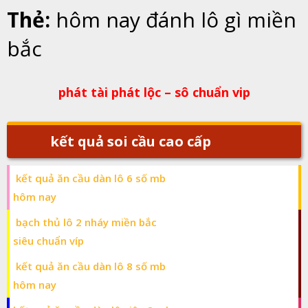
Thẻ:
hôm nay đánh lô gì miền
bắc
phát tài phát lộc – sô chuẩn vip
kết quả soi cầu cao cấp
kết quả ăn cầu dàn lô 6 số mb
hôm nay
bạch thủ lô 2 nháy miền bắc
siêu chuẩn víp
kết quả ăn cầu dàn lô 8 số mb
hôm nay