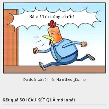
Dự đoán xổ số miền Nam theo giấc mơ
Kết quả SOI CẦU KẾT QUẢ mới nhất