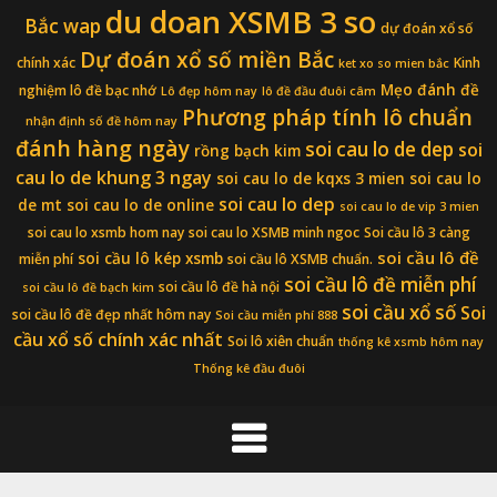
du doan XSMB 3 so
Bắc wap
dự đoán xổ số
Dự đoán xổ số miền Bắc
chính xác
Kinh
ket xo so mien bắc
Mẹo đánh đề
nghiệm lô đề bạc nhớ
Lô đẹp hôm nay
lô đề đầu đuôi câm
Phương pháp tính lô chuẩn
nhận định số đề hôm nay
đánh hàng ngày
soi cau lo de dep
soi
rồng bạch kim
cau lo de khung 3 ngay
soi cau lo de kqxs 3 mien
soi cau lo
soi cau lo dep
de mt
soi cau lo de online
soi cau lo de vip 3 mien
soi cau lo xsmb hom nay
soi cau lo XSMB minh ngoc
Soi cầu lô 3 càng
soi cầu lô đề
soi cầu lô kép xsmb
miễn phí
soi cầu lô XSMB chuẩn.
soi cầu lô đề miễn phí
soi cầu lô đề hà nội
soi cầu lô đề bạch kim
soi cầu xổ số
Soi
soi cầu lô đề đẹp nhất hôm nay
Soi cầu miễn phí 888
cầu xổ số chính xác nhất
Soi lô xiên chuẩn
thống kê xsmb hôm nay
Thống kê đầu đuôi