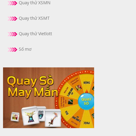
Quay thử XSMN
Quay thử XSMT
Quay thử Vietlott
Sổ mơ