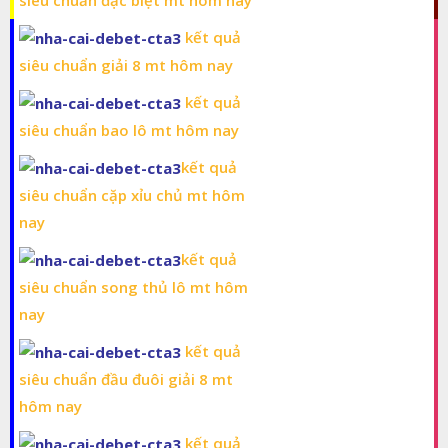
kết quả
siêu chuẩn giải 8 mt hôm nay
kết quả
siêu chuẩn bao lô mt hôm nay
kết quả
siêu chuẩn cặp xỉu chủ mt hôm
nay
kết quả
siêu chuẩn song thủ lô mt hôm
nay
kết quả
siêu chuẩn đầu đuôi giải 8 mt
hôm nay
kết quả