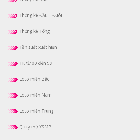
Thống kê Đầu – Đuôi
Thống kê Tổng
Tần suất xuất hiện
TK từ 00 đến 99
Loto miền Bắc
Loto miền Nam
Loto miền Trung
Quay thử XSMB