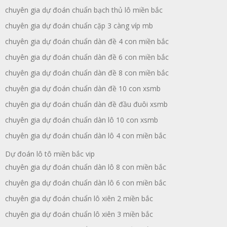
chuyên gia dự đoán chuẩn bạch thủ lô miền bắc
chuyên gia dự đoán chuẩn cặp 3 càng víp mb
chuyên gia dự đoán chuẩn dàn đề 4 con miền bắc
chuyên gia dự đoán chuẩn dàn đề 6 con miền bắc
chuyên gia dự đoán chuẩn dàn đề 8 con miền bắc
chuyên gia dự đoán chuẩn dàn đề 10 con xsmb
chuyên gia dự đoán chuẩn dàn đề đầu đuôi xsmb
chuyên gia dự đoán chuẩn dàn lô 10 con xsmb
chuyên gia dự đoán chuẩn dàn lô 4 con miền bắc
Dự đoán lô tô miền bắc vip
chuyên gia dự đoán chuẩn dàn lô 8 con miền bắc
chuyên gia dự đoán chuẩn dàn lô 6 con miền bắc
chuyên gia dự đoán chuẩn lô xiên 2 miền bắc
chuyên gia dự đoán chuẩn lô xiên 3 miền bắc