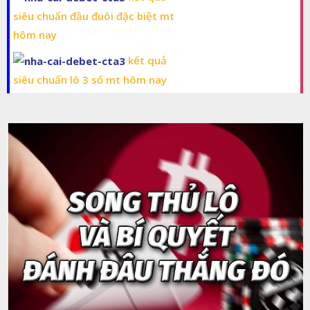
siêu chuẩn đầu đuôi đặc biệt mt
hôm nay
kết quả
siêu chuẩn lô 3 số mt hôm nay