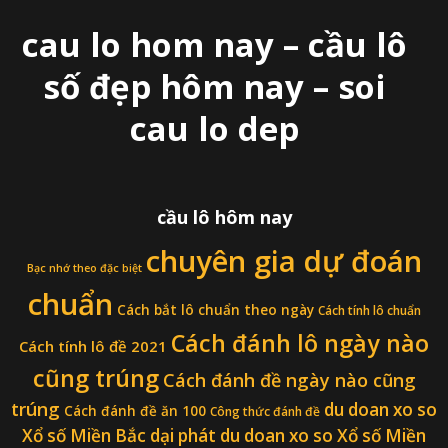
Skip
cau lo hom nay – cầu lô
to
content
số đẹp hôm nay – soi
cau lo dep
cầu lô hôm nay
chuyên gia dự đoán
Bạc nhớ theo đặc biệt
chuẩn
Cách bắt lô chuẩn theo ngày
Cách tính lô chuẩn
Cách đánh lô ngày nào
Cách tính lô đề 2021
cũng trúng
Cách đánh đề ngày nào cũng
trúng
du doan xo so
Cách đánh đề ăn 100
Công thức đánh đề
Xổ số Miền Bắc dại phát
du doan xo so Xổ số Miền