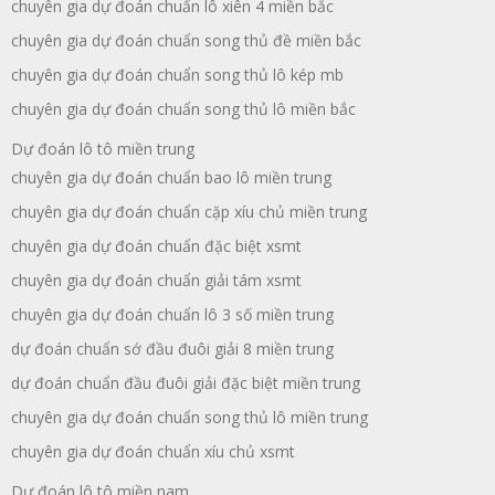
chuyên gia dự đoán chuẩn lô xiên 4 miền bắc
chuyên gia dự đoán chuẩn song thủ đề miền bắc
chuyên gia dự đoán chuẩn song thủ lô kép mb
chuyên gia dự đoán chuẩn song thủ lô miền bắc
Dự đoán lô tô miền trung
chuyên gia dự đoán chuẩn bao lô miền trung
chuyên gia dự đoán chuẩn cặp xíu chủ miền trung
chuyên gia dự đoán chuẩn đặc biệt xsmt
chuyên gia dự đoán chuẩn giải tám xsmt
chuyên gia dự đoán chuẩn lô 3 số miền trung
dự đoán chuẩn sớ đầu đuôi giải 8 miền trung
dự đoán chuẩn đầu đuôi giải đặc biệt miền trung
chuyên gia dự đoán chuẩn song thủ lô miền trung
chuyên gia dự đoán chuẩn xíu chủ xsmt
Dự đoán lô tô miền nam