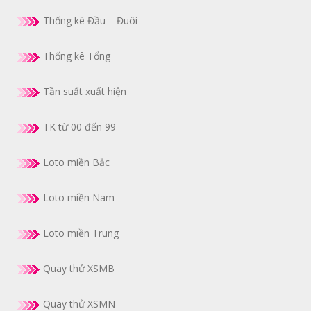
Thống kê Đầu – Đuôi
Thống kê Tổng
Tần suất xuất hiện
TK từ 00 đến 99
Loto miền Bắc
Loto miền Nam
Loto miền Trung
Quay thử XSMB
Quay thử XSMN