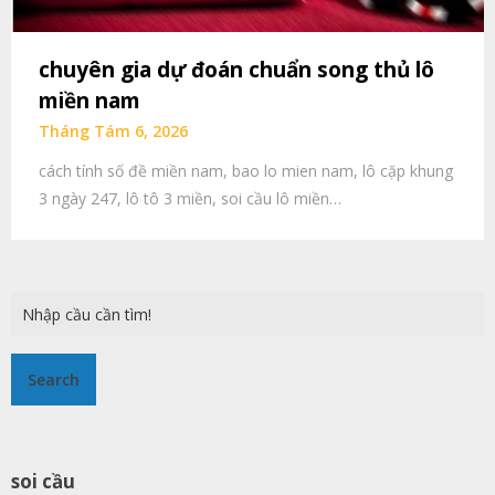
chuyên gia dự đoán chuẩn song thủ lô
miền nam
Tháng Tám 6, 2026
cách tính số đề miền nam, bao lo mien nam, lô cặp khung
3 ngày 247, lô tô 3 miền, soi cầu lô miền…
Search
soi cầu