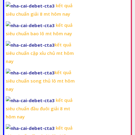
kết quả
siêu chuẩn giải 8 mt hôm nay
kết quả
siêu chuẩn bao lô mt hôm nay
kết quả
siêu chuẩn cặp xỉu chủ mt hôm
nay
kết quả
siêu chuẩn song thủ lô mt hôm
nay
kết quả
siêu chuẩn đầu đuôi giải 8 mt
hôm nay
kết quả