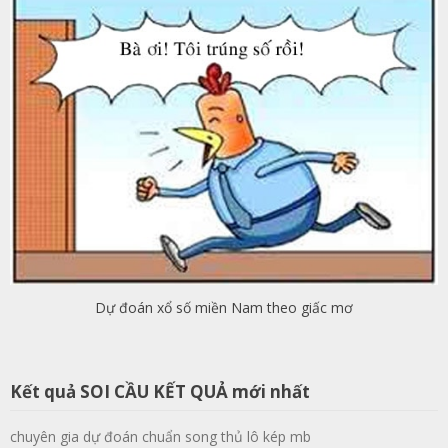
Dự đoán xổ số miền Nam theo giấc mơ
Kết quả SOI CẦU KẾT QUẢ mới nhất
chuyên gia dự đoán chuẩn song thủ lô kép mb