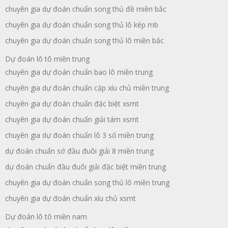
chuyên gia dự đoán chuẩn song thủ đề miền bắc
chuyên gia dự đoán chuẩn song thủ lô kép mb
chuyên gia dự đoán chuẩn song thủ lô miền bắc
Dự đoán lô tô miền trung
chuyên gia dự đoán chuẩn bao lô miền trung
chuyên gia dự đoán chuẩn cặp xíu chủ miền trung
chuyên gia dự đoán chuẩn đặc biệt xsmt
chuyên gia dự đoán chuẩn giải tám xsmt
chuyên gia dự đoán chuẩn lô 3 số miền trung
dự đoán chuẩn sớ đầu đuôi giải 8 miền trung
dự đoán chuẩn đầu đuôi giải đặc biệt miền trung
chuyên gia dự đoán chuẩn song thủ lô miền trung
chuyên gia dự đoán chuẩn xíu chủ xsmt
Dự đoán lô tô miền nam