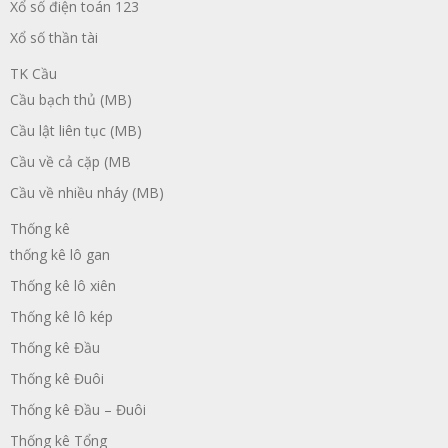
Xổ số điện toán 123
Xổ số thần tài
TK Cầu
Cầu bạch thủ (MB)
Cầu lật liên tục (MB)
Cầu về cả cặp (MB
Cầu về nhiều nháy (MB)
Thống kê
thống kê lô gan
Thống kê lô xiên
Thống kê lô kép
Thống kê Đầu
Thống kê Đuôi
Thống kê Đầu – Đuôi
Thống kê Tổng