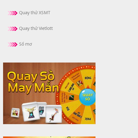
Quay thử XSMT
Quay thử Vietlott
Sổ mơ